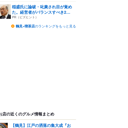
稲盛氏に論破・叱責され目が覚め
た。経営者がバランスすべき2
つ...
PR（ビズヒント）
鶴見×喫茶店
のランキングをもっと見る
お店の近くのグルメ情報まとめ
【鶴見】江戸の洒落の集大成『お