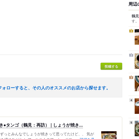
周辺
鶴見
す。
1
2
投稿する
3
フォローすると、その人のオススメのお店から探せます。
4
5
タンゴ（鶴見：再訪） | しょうが焼き...
 ずっとみんなでしょうが焼きって思ってたけど、、 気が