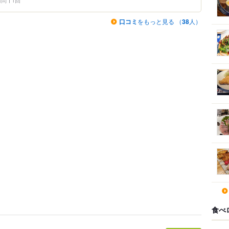
 訪問
1回
口コミ
をもっと見る （
38
人）
食べ