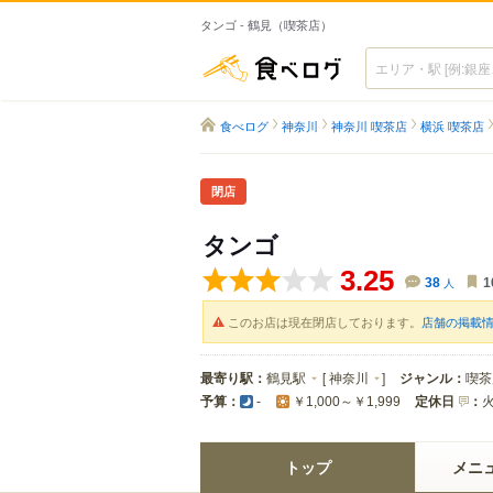
タンゴ - 鶴見（喫茶店）
食べログ
食べログ
神奈川
神奈川 喫茶店
横浜 喫茶店
閉店
タンゴ
3.25
38
人
1
このお店は現在閉店しております。
店舗の掲載
最寄り駅：
鶴見駅
[
神奈川
]
ジャンル：
喫茶
予算：
定休日
：
-
￥1,000～￥1,999
トップ
メニ