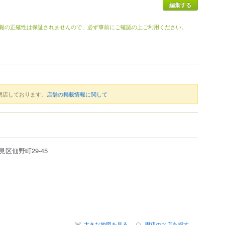
編集する
報の正確性は保証されませんので、必ず事前にご確認の上ご利用ください。
閉店しております。
店舗の掲載情報に関して
見区
佃野町
29-45
大きな地図を見る
周辺のお店を探す