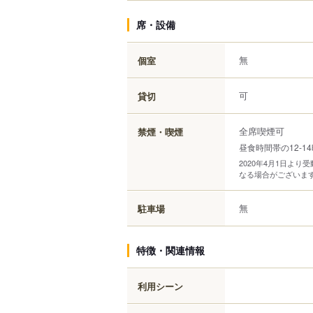
席・設備
無
個室
可
貸切
全席喫煙可
禁煙・喫煙
昼食時間帯の12-1
2020年4月1日よ
なる場合がございま
無
駐車場
特徴・関連情報
利用シーン