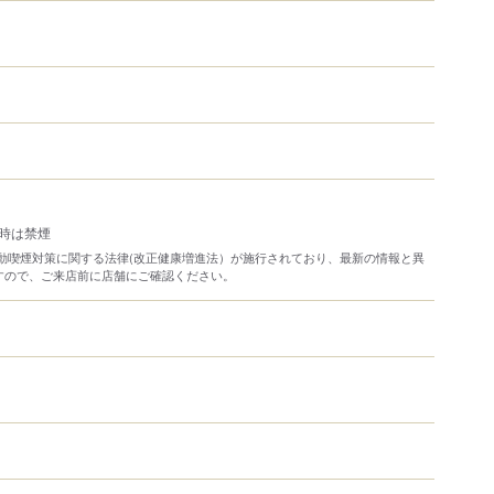
4時は禁煙
り受動喫煙対策に関する法律(改正健康増進法）が施行されており、最新の情報と異
すので、ご来店前に店舗にご確認ください。