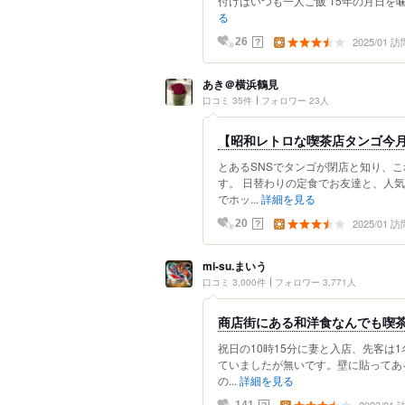
付けばいつも一人ご飯 15年の月日を噛
る
2025/01 訪
？
26
あき＠横浜鶴見
口コミ 35件
フォロワー 23人
【昭和レトロな喫茶店タンゴ今
とあるSNSでタンゴが閉店と知り、
す。 日替わりの定食でお友達と、人
でホッ...
詳細を見る
2025/01 訪
？
20
mi-su.まいう
口コミ 3,000件
フォロワー 3,771人
商店街にある和洋食なんでも喫茶(
祝日の10時15分に妻と入店、先客は
ていましたが無いです。壁に貼ってあ
の...
詳細を見る
？
141