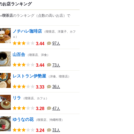
のお店ランキング
×喫茶店
のランキング
（点数の高いお店）
で
ノチハレ珈琲店
（喫茶店、洋菓子、カフ
ェ）
3.44
97
人
山百合
（喫茶店、洋食）
3.44
73
人
レストラン伊勢屋
（洋食、喫茶店）
3.33
36
人
リラ
（喫茶店、カフェ）
3.28
47
人
ゆうなの花
（喫茶店、沖縄料理）
3.24
31
人