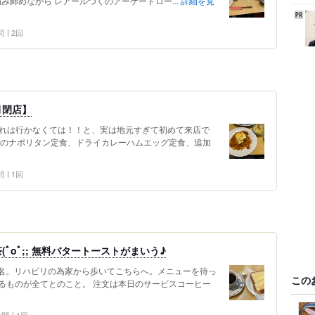
み締めながら レアールつくのアーケードロー...
詳細を見
問
2回
月閉店】
これは行かなくては！！と、実は地元すぎて初めて来店で
気のナポリタン定食、ドライカレーハムエッグ定食、追加
問
1回
ﾟoﾟ;; 無料バタートーストがまいう♪
1名。リハビリの為家から歩いてこちらへ。メニューを待っ
この
るものが全てとのこと。 注文は本日のサービスコーヒー