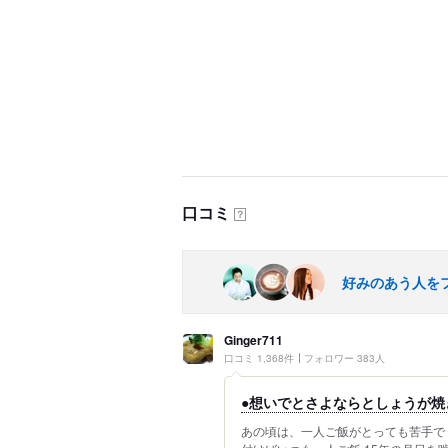
口コミ
？
好みのあう人を
Ginger711
口コミ 1,368件
フォロワー 383人
●想いでとさよならとしょうが焼き●
あの頃は、一人ご飯がとっても苦手で