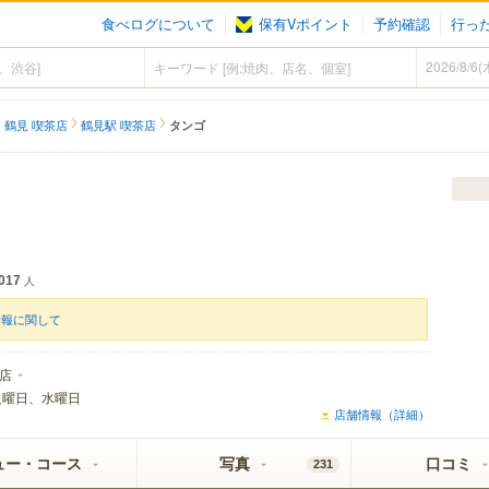
食べログについて
保有Vポイント
予約確認
行っ
鶴見 喫茶店
鶴見駅 喫茶店
タンゴ
017
人
情報に関して
店
火曜日、水曜日
店舗情報（詳細）
ュー・コース
写真
口コミ
231