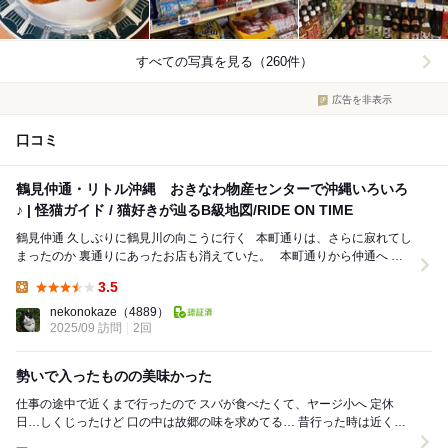
すべての写真を見る（260件）
広告を非表示
口コミ
鶴見仲通・リトル沖縄 おきなわ物産センターで沖縄いろいろ
♪ | 怪猫ガイド / 猫好きが辿るB級地図/RIDE ON TIME
鶴見仲通 久しぶりに鶴見川の向こうに行く 本町通りは、さらに寂れてし
まったのか 裏通りにあったお店も消えていた。 本町通りから仲通へ ブ
ラジルのお店も減ったの...
3.5
Lunch:
nekonokaze
（4889）
2025/09 訪問
2回
勢いで入ったものの美味かった
仕事の途中で近くまで行ったので スバが食べたくて、ヤージ小へ 定休
日…しくじったけど 口の中は故郷の味を求めてる… 昔行った時は近くに
もいくつかあってけど 全然ない… ...