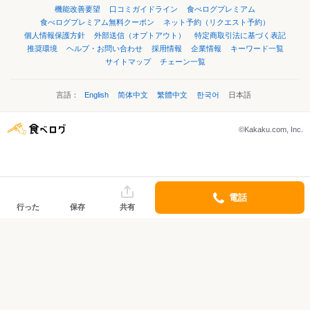
機能改善要望
口コミガイドライン
食べログプレミアム
食べログプレミアム無料クーポン
ネット予約（リクエスト予約）
個人情報保護方針
外部送信（オプトアウト）
特定商取引法に基づく表記
推奨環境
ヘルプ・お問い合わせ
採用情報
企業情報
キーワード一覧
サイトマップ
チェーン一覧
言語：
English
简体中文
繁體中文
한국어
日本語
©Kakaku.com, Inc.
電話
行った
保存
共有