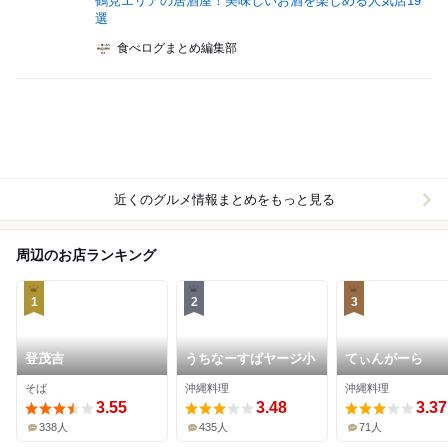
鶴見エリアの居酒屋！美味しいお酒を楽しめる人気店19
選
食べログまとめ編集部
近くのグルメ情報まとめをもっと見る
周辺のお店ランキング
1
2
3
登茂吉
うちなーすばヤージ小
てぃんがーら
そば
沖縄料理
沖縄料理
3.55
3.48
3.37
338人
435人
71人