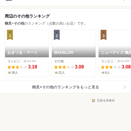
周辺のその他ランキング
鶴見
×
その他
のランキング（点数の高いお店）です。
1
2
3
おきつる・マート
MAHALOH
ニューデイズ 鶴
口店
コンビニ・スーパー
その他
コンビニ・スーパー
3.18
3.08
3.08
38人
22人
8人
鶴見×その他
のランキングをもっと見る
広告を非表示