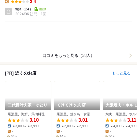
3.4
Lunch:
figa
（24）
2024/06 訪問
1回
口コミをもっと見る（38人）
[PR] 近くのお店
もっと見る
二代目叶え家 ゆとり
てけてけ 矢向店
大阪焼肉・ホル
ふたご 鶴見店
居酒屋、海鮮、馬肉料理
居酒屋、焼き鳥、食堂
焼肉、居酒屋、ホル
3.10
3.01
3.11
￥3,000～￥3,999
￥2,000～￥2,999
￥4,000～￥4,999
Dinner:
Dinner:
Dinner:
-
-
-
Lunch:
Lunch:
Lunch:
65人
14人
30人