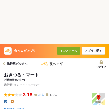
インストール
アプリで開く
浅野駅グルメへ
ログイン
おきつる・マート
(沖縄物産センター)
浅野駅/コンビニ・スーパー
3.18
38
人
470
人
-
-