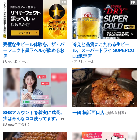
PR
PR
完璧な生ビール体験を。ザ・パ
冷えと品質にこだわる生ビー
ーフェクト黒ラベルが飲めるお
ル。スーパードライ SUPERCO
店
LD認定店
(サッポロビール)
(アサヒビール)
SNSアカウントを着実に成長。
一鶴 横浜西口店
(横浜/鳥料理)
実はみんなココ使ってます。
PR
(Dreaw合同会社)