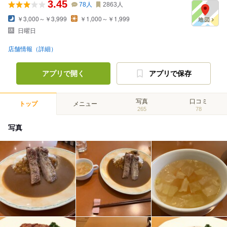
3.45
78
人
2863
人
￥3,000～￥3,999
￥1,000～￥1,999
日曜日
店舗情報（詳細）
アプリで開く
アプリで保存
写真
口コミ
トップ
メニュー
265
78
写真