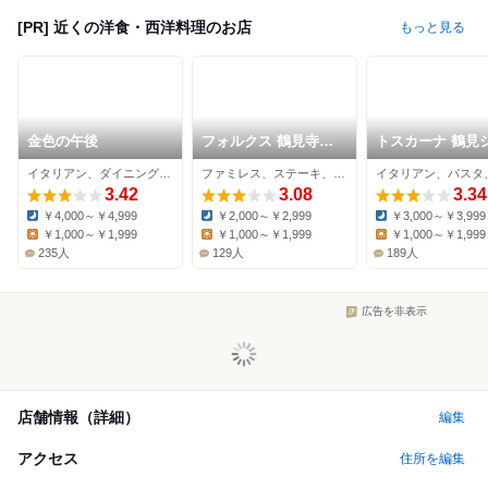
[PR] 近くの洋食・西洋料理のお店
もっと見る
金色の午後
フォルクス 鶴見寺尾
トスカーナ 鶴見
店
ル店
イタリアン、ダイニングバー、パスタ
ファミレス、ステーキ、ハンバーグ
イタリアン、パスタ
3.42
3.08
3.34
￥4,000～￥4,999
￥2,000～￥2,999
￥3,000～￥3,999
Dinner:
Dinner:
Dinner:
￥1,000～￥1,999
￥1,000～￥1,999
￥1,000～￥1,999
Lunch:
Lunch:
Lunch:
235人
129人
189人
広告を非表示
店舗情報（詳細）
編集
アクセス
住所を編集