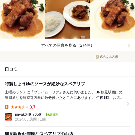
すべての写真を見る（274件）
広告を非表示
口コミ
特製しょうゆのソースが絶妙なスペアリブ
土曜のランチに「プライム・リブ」さんに伺いました。 JR鶴見駅西口の
豊岡通りを総持寺方向に数分歩いたところにあります。 午後1時、お店の
ドアを開けると、おっと満席だ。 外...
3.7
Lunch:
miyak649
（656）
2024/03 訪問
1回
鶴見駅近de美味なスペアリブのお店。