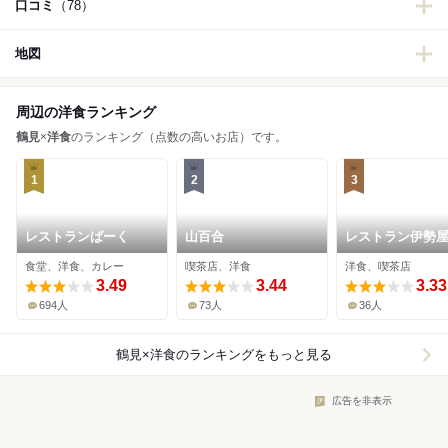
口コミ
（78）
地図
周辺の洋食ランキング
鶴見
×
洋食
のランキング（点数の高いお店）です。
1
2
3
レストランばーく
山百合
レストラン伊勢
食堂、洋食、カレー
喫茶店、洋食
洋食、喫茶店
3.49
3.44
3.33
694人
73人
36人
鶴見×洋食
のランキングをもっと見る
広告を非表示