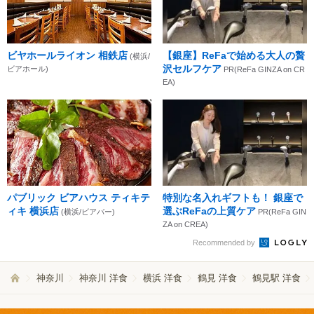
ビヤホールライオン 相鉄店
【銀座】ReFaで始める大人の贅
(横浜/
沢セルフケア
ビアホール)
PR(ReFa GINZA on CR
EA)
パブリック ビアハウス ティキテ
特別な名入れギフトも！ 銀座で
ィキ 横浜店
選ぶReFaの上質ケア
(横浜/ビアバー)
PR(ReFa GIN
ZA on CREA)
Recommended by
神奈川
神奈川 洋食
横浜 洋食
鶴見 洋食
鶴見駅 洋食