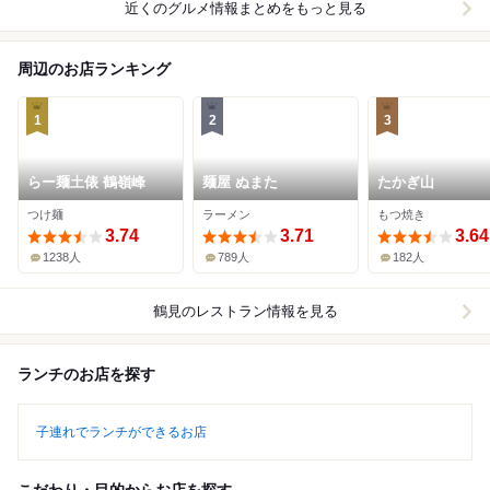
近くのグルメ情報まとめをもっと見る
周辺のお店ランキング
1
2
3
らー麺土俵 鶴嶺峰
麺屋 ぬまた
たかぎ山
つけ麺
ラーメン
もつ焼き
3.74
3.71
3.64
1238人
789人
182人
鶴見
のレストラン情報を見る
ランチのお店を探す
子連れでランチができるお店