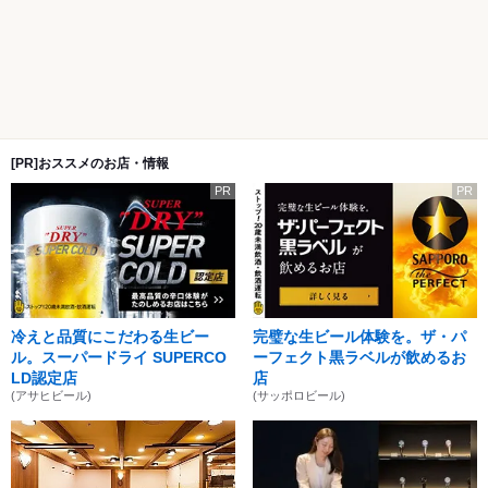
[PR]おススメのお店・情報
PR
PR
冷えと品質にこだわる生ビー
完璧な生ビール体験を。ザ・パ
ル。スーパードライ SUPERCO
ーフェクト黒ラベルが飲めるお
LD認定店
店
(アサヒビール)
(サッポロビール)