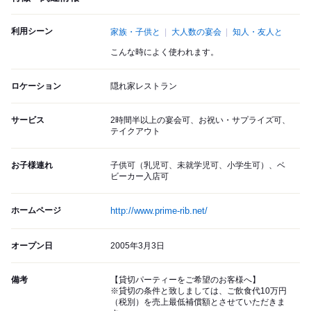
利用シーン
家族・子供と
大人数の宴会
知人・友人と
こんな時によく使われます。
ロケーション
隠れ家レストラン
サービス
2時間半以上の宴会可、お祝い・サプライズ可、
テイクアウト
お子様連れ
子供可（乳児可、未就学児可、小学生可）、ベ
ビーカー入店可
ホームページ
http://www.prime-rib.net/
オープン日
2005年3月3日
備考
【貸切パーティーをご希望のお客様へ】
※貸切の条件と致しましては、ご飲食代10万円
（税別）を売上最低補償額とさせていただきま