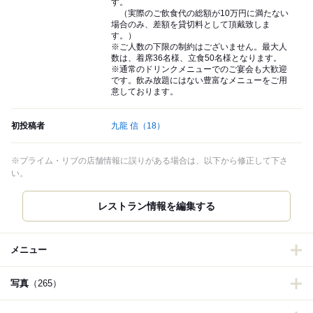
す。
（実際のご飲食代の総額が10万円に満たない
場合のみ、差額を貸切料として頂戴致しま
す。）
※ご人数の下限の制約はございません。最大人
数は、着席36名様、立食50名様となります。
※通常のドリンクメニューでのご宴会も大歓迎
です。飲み放題にはない豊富なメニューをご用
意しております。
初投稿者
九龍 信
（18）
※プライム・リブの店舗情報に誤りがある場合は、以下から修正して下さ
い。
レストラン情報を編集する
メニュー
写真
（265）