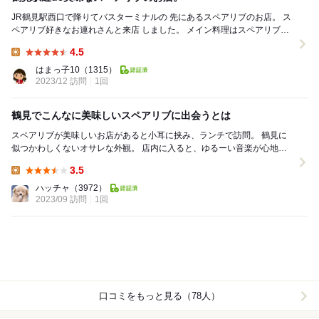
JR鶴見駅西口で降りてバスターミナルの 先にあるスペアリブのお店。 ス
ペアリブ好きなお連れさんと来店 しました。 メイン料理はスペアリブで
すが、その他に 洋食メニューもあ...
4.5
Lunch:
はまっ子10
（1315）
2023/12 訪問
1回
鶴見でこんなに美味しいスペアリブに出会うとは
スペアリブが美味しいお店があると小耳に挟み、ランチで訪問。 鶴見に
似つかわしくないオサレな外観。 店内に入ると、ゆるーい音楽が心地よ
く流れている。 テーブル席と、壁に沿っ...
3.5
Lunch:
ハッチャ
（3972）
2023/09 訪問
1回
口コミをもっと見る（78人）