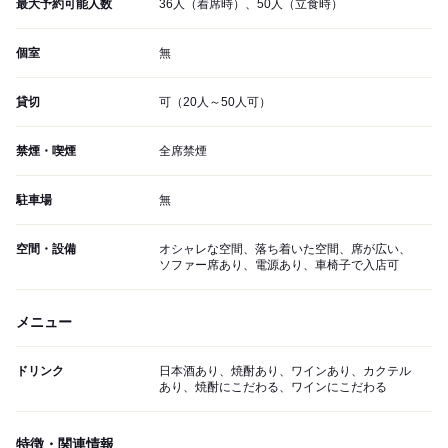
最大予約可能人数
36人（着席時）、50人（立食時）
個室
無
貸切
可（20人～50人可）
禁煙・喫煙
全席禁煙
駐車場
無
空間・設備
オシャレな空間、落ち着いた空間、席が広い、
ソファー席あり、電源あり、車椅子で入店可
メニュー
ドリンク
日本酒あり、焼酎あり、ワインあり、カクテル
あり、焼酎にこだわる、ワインにこだわる
特徴・関連情報