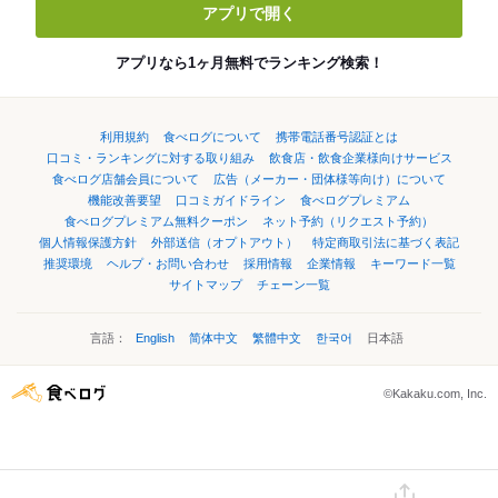
アプリで開く
アプリなら1ヶ月無料でランキング検索！
利用規約
食べログについて
携帯電話番号認証とは
口コミ・ランキングに対する取り組み
飲食店・飲食企業様向けサービス
食べログ店舗会員について
広告（メーカー・団体様等向け）について
機能改善要望
口コミガイドライン
食べログプレミアム
食べログプレミアム無料クーポン
ネット予約（リクエスト予約）
個人情報保護方針
外部送信（オプトアウト）
特定商取引法に基づく表記
推奨環境
ヘルプ・お問い合わせ
採用情報
企業情報
キーワード一覧
サイトマップ
チェーン一覧
言語：
English
简体中文
繁體中文
한국어
日本語
©Kakaku.com, Inc.