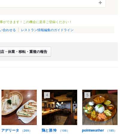
事ができます！この機会に是非ご登録ください！
い合わせる
レストラン情報編集のガイドライン
閉店・休業・移転・重複の報告
4
5
3
アデリータ
鶏と酒 怜
pointweather
（269）
（106）
（185）