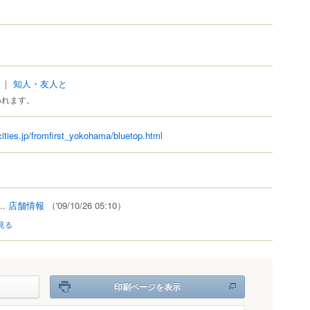
｜
知人・友人と
われます。
ities.jp/fromfirst_yokohama/bluetop.html
..
店舗情報
（'09/10/26 05:10）
見る
印刷ページを表示