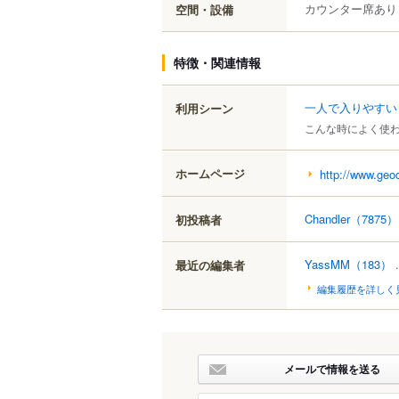
カウンター席あり
空間・設備
特徴・関連情報
一人で入りやすい
利用シーン
こんな時によく使
ホームページ
http://www.geoc
Chandler
（7875）
初投稿者
YassMM
（183）
.
最近の編集者
編集履歴を詳しく
メールで情報を送る