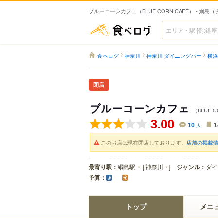
ブルーコーンカフェ（BLUE CORN CAFE） - 綱
食べログ
食べログ
神奈川
神奈川 ダイニングバー
横浜
閉店
ブルーコーンカフェ
（BLUE C
3.00
10
人
1
このお店は現在閉店しております。
店舗の掲載
最寄り駅：
綱島駅
[
神奈川
]
ジャンル：
ダイ
予算：
-
-
トップ
メニ