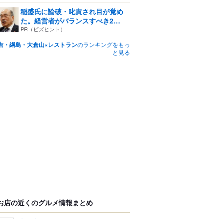
稲盛氏に論破・叱責され目が覚め
た。経営者がバランスすべき2
つ...
PR（ビズヒント）
吉・綱島・大倉山×レストラン
のランキングをもっ
と見る
お店の近くのグルメ情報まとめ