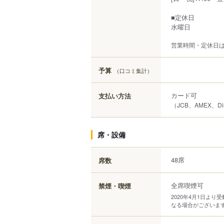
■定休日
水曜日
営業時間・定休日
予算
（口コミ集計）
カード可
支払い方法
（JCB、AMEX、Di
席・設備
48席
席数
全席喫煙可
禁煙・喫煙
2020年4月1日よ
なる場合がございま