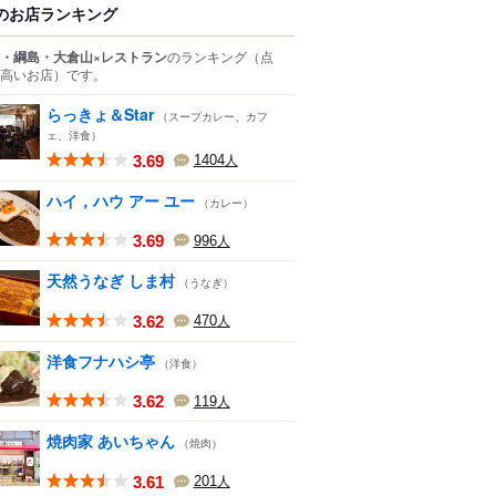
のお店ランキング
・綱島・大倉山×レストラン
のランキング
（点
高いお店）
です。
らっきょ＆Star
（スープカレー、カフ
ェ、洋食）
3.69
1404
人
ハイ，ハウ アー ユー
（カレー）
3.69
996
人
天然うなぎ しま村
（うなぎ）
3.62
470
人
洋食フナハシ亭
（洋食）
3.62
119
人
焼肉家 あいちゃん
（焼肉）
3.61
201
人