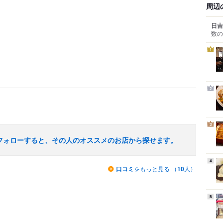
周辺
日吉
数の
1
2
3
フォローすると、その人のオススメのお店から探せます。
4
口コミ
をもっと見る （
10
人）
5