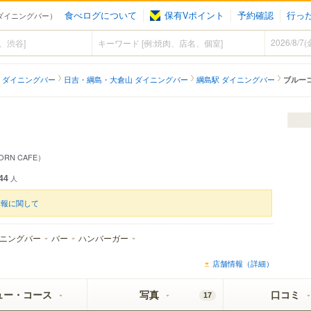
食べログについて
保有Vポイント
予約確認
行っ
島（ダイニングバー）
 ダイニングバー
日吉・綱島・大倉山 ダイニングバー
綱島駅 ダイニングバー
ブルー
ORN CAFE）
44
人
情報に関して
ニングバー
バー
ハンバーガー
店舗情報（詳細）
ュー・コース
写真
口コミ
17