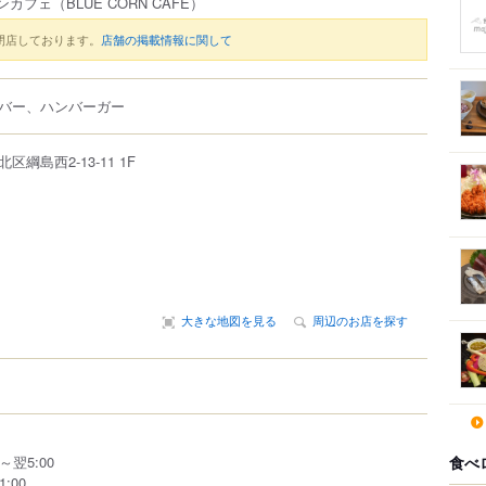
ンカフェ
（BLUE CORN CAFE）
閉店しております。
店舗の掲載情報に関して
バー、ハンバーガー
北区
綱島西
2-13-11
1F
大きな地図を見る
周辺のお店を探す
～翌5:00
食べ
:00