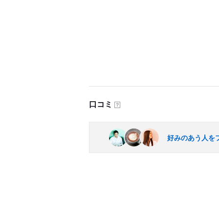
口コミ
？
好みのあう人を