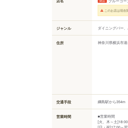
店名
ブルーコー
閉店
このお店は現在
ダイニングバー、
ジャンル
神奈川県
横浜市港
住所
綱島駅から354m
交通手段
■営業時間
営業時間
[火、木～土]18:00
[日・祝]17:00～翌1