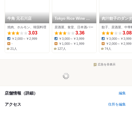
牛角 元石川店
Tokyo Rice Wine あ
肉汁餃子のダン
ざみ野店
たまプラーザ店
焼肉、ホルモン、韓国料理
居酒屋、食堂、日本酒バー
餃子、居酒屋、中華
3.03
3.36
3.08
￥2,000～￥2,999
￥3,000～￥3,999
￥3,000～￥3,999
Dinner:
Dinner:
Dinner:
-
￥1,000～￥1,999
￥2,000～￥2,999
Lunch:
Lunch:
Lunch:
21人
127人
74人
広告を非表示
店舗情報（詳細）
編集
アクセス
住所を編集