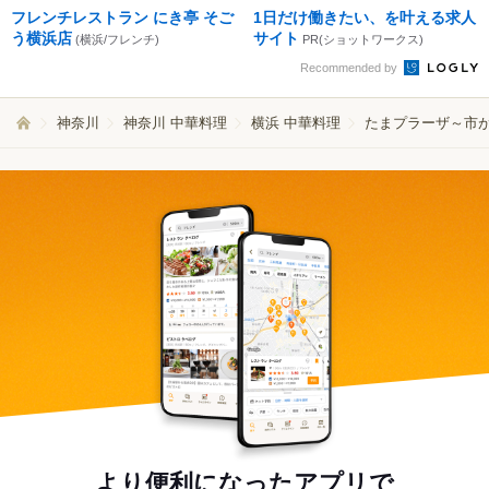
フレンチレストラン にき亭 そご
1日だけ働きたい、を叶える求人
う横浜店
サイト
(横浜/フレンチ)
PR(ショットワークス)
Recommended by
神奈川
神奈川 中華料理
横浜 中華料理
たまプラーザ～市が
より便利になったアプリで