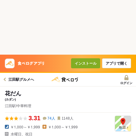
インストール
アプリで開く
江田駅グルメへ
ログイン
花だん
(カダン)
江田駅/中華料理
3.31
74
人
1148
人
￥1,000～￥1,999
￥1,000～￥1,999
水曜日、祝日