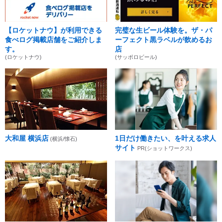
【ロケットナウ】が利用できる
完璧な生ビール体験を。ザ・パ
食べログ掲載店舗をご紹介しま
ーフェクト黒ラベルが飲めるお
す。
店
(ロケットナウ)
(サッポロビール)
大和屋 横浜店
1日だけ働きたい、を叶える求人
(横浜/懐石)
サイト
PR(ショットワークス)