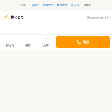
言語：
English
简体中文
繁體中文
한국어
日本語
©Kakaku.com, Inc.
電話
行った
保存
共有