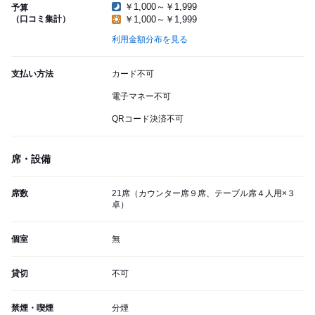
￥1,000～￥1,999
予算
（口コミ集計）
￥1,000～￥1,999
利用金額分布を見る
支払い方法
カード不可
電子マネー不可
QRコード決済不可
席・設備
席数
21席（カウンター席９席、テーブル席４人用×３
卓）
個室
無
貸切
不可
禁煙・喫煙
分煙