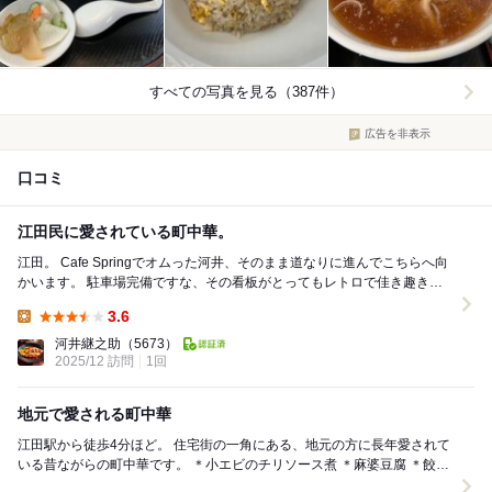
すべての写真を見る（387件）
広告を非表示
口コミ
江田民に愛されている町中華。
江田。 Cafe Springでオムった河井、そのまま道なりに進んでこちらへ向
かいます。 駐車場完備ですな、その看板がとってもレトロで佳き趣き醸
し出しておる！ お店は改築...
3.6
Lunch:
河井継之助
（5673）
2025/12 訪問
1回
地元で愛される町中華
江田駅から徒歩4分ほど。 住宅街の一角にある、地元の方に長年愛されて
いる昔ながらの町中華です。 ＊小エビのチリソース煮 ＊麻婆豆腐 ＊餃子
＊豚レバーとニラの炒め ...