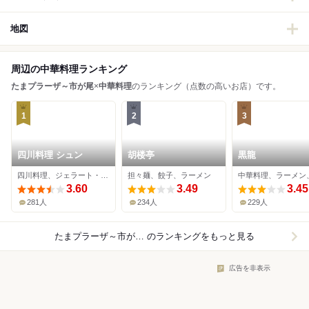
地図
周辺の中華料理ランキング
たまプラーザ～市が尾
×
中華料理
のランキング（点数の高いお店）です。
1
2
3
四川料理 シュン
胡楼亭
黒龍
四川料理、ジェラート・アイスクリーム
担々麺、餃子、ラーメン
3.60
3.49
3.45
281人
234人
229人
たまプラーザ～市が尾×中華料理
のランキングをもっと見る
広告を非表示