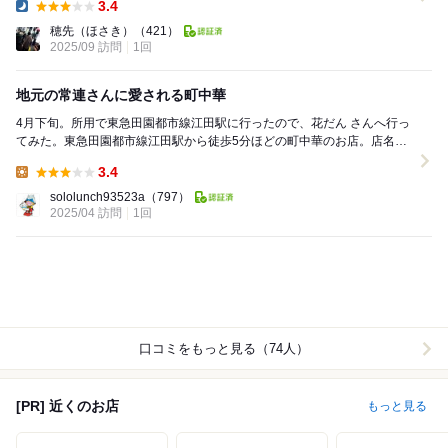
3.4
Dinner:
穂先（ほさき）
（421）
2025/09 訪問
1回
地元の常連さんに愛される町中華
4月下旬。所用で東急田園都市線江田駅に行ったので、花だん さんへ行っ
てみた。東急田園都市線江田駅から徒歩5分ほどの町中華のお店。店名の
通り店前には植木や花がたくさんあって、白いマン...
3.4
Lunch:
sololunch93523a
（797）
2025/04 訪問
1回
口コミをもっと見る（74人）
[PR] 近くのお店
もっと見る