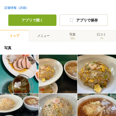
店舗情報（詳細）
アプリで開く
アプリで保存
写真
口コミ
トップ
メニュー
366
74
写真