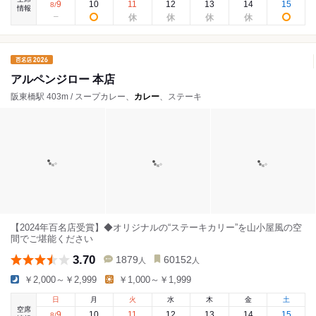
9
10
11
12
13
14
15
8
/
情報
アルペンジロー 本店
阪東橋駅 403m / スープカレー、
カレー
、ステーキ
【2024年百名店受賞】◆オリジナルの“ステーキカリー”を山小屋風の空
間でご堪能ください
3.70
1879
60152
人
人
￥2,000～￥2,999
￥1,000～￥1,999
日
月
火
水
木
金
土
空席
9
10
11
12
13
14
15
8
/