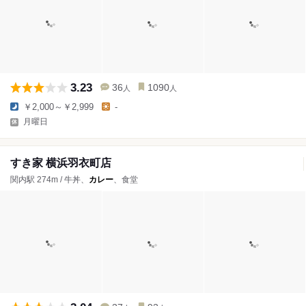
3.23
36
1090
人
人
￥2,000～￥2,999
-
月曜日
すき家 横浜羽衣町店
関内駅 274m / 牛丼、
カレー
、食堂