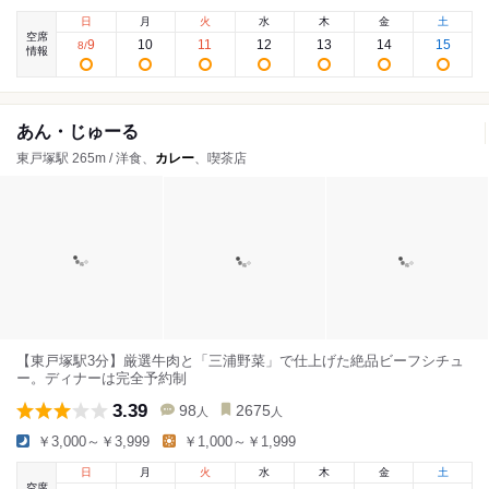
日
月
火
水
木
金
土
空席
9
10
11
12
13
14
15
8
/
情報
あん・じゅーる
東戸塚駅 265m / 洋食、
カレー
、喫茶店
【東戸塚駅3分】厳選牛肉と「三浦野菜」で仕上げた絶品ビーフシチュ
ー。ディナーは完全予約制
3.39
98
2675
人
人
￥3,000～￥3,999
￥1,000～￥1,999
日
月
火
水
木
金
土
空席