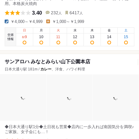
用。本格炭火焼肉
3.40
232
6417
人
人
￥4,000～￥4,999
￥1,000～￥1,999
日
月
火
水
木
金
土
空席
9
10
11
12
13
14
15
8
/
情報
サンアロハ みなとみらい山下公園本店
日本大通り駅 181m /
カレー
、洋食、ハワイ料理
◆日本大通り駅1分◆土日祝も営業◆店内に一歩入れば南国気分を満喫♪
ご家族、女子会にも…！