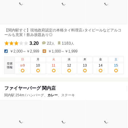
【関内駅すぐ】現地政府認定の本格タイ料理店♪タイビールなどアルコ
ールも充実！飲み放題あり◎
3.20
22
1183
人
人
￥2,000～￥2,999
￥1,000～￥1,999
日
月
火
水
木
金
土
空席
9
10
11
12
13
14
15
8
/
情報
ファイヤーバーグ 関内店
関内駅 254m / ハンバーグ、
カレー
、ステーキ