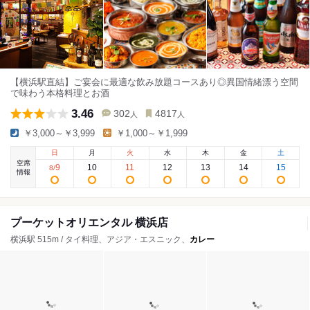
【横浜駅直結】ご宴会に最適な飲み放題コースあり◎異国情緒漂う空間
で味わう本格料理とお酒
3.46
302
4817
人
人
￥3,000～￥3,999
￥1,000～￥1,999
日
月
火
水
木
金
土
空席
9
10
11
12
13
14
15
8
/
情報
プーケットオリエンタル 横浜店
横浜駅 515m / タイ料理、アジア・エスニック、
カレー