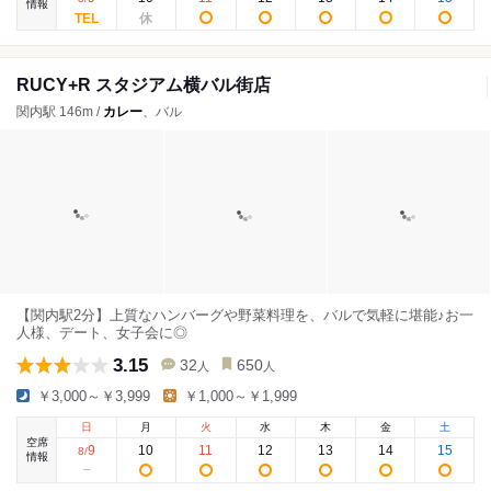
情報
RUCY+R スタジアム横バル街店
関内駅 146m /
カレー
、バル
【関内駅2分】上質なハンバーグや野菜料理を、バルで気軽に堪能♪お一
人様、デート、女子会に◎
3.15
32
650
人
人
￥3,000～￥3,999
￥1,000～￥1,999
日
月
火
水
木
金
土
空席
9
10
11
12
13
14
15
8
/
情報