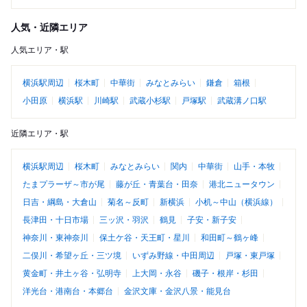
人気・近隣エリア
人気エリア・駅
横浜駅周辺
桜木町
中華街
みなとみらい
鎌倉
箱根
小田原
横浜駅
川崎駅
武蔵小杉駅
戸塚駅
武蔵溝ノ口駅
近隣エリア・駅
横浜駅周辺
桜木町
みなとみらい
関内
中華街
山手・本牧
たまプラーザ～市が尾
藤が丘・青葉台・田奈
港北ニュータウン
日吉・綱島・大倉山
菊名～反町
新横浜
小机～中山（横浜線）
長津田・十日市場
三ッ沢・羽沢
鶴見
子安・新子安
神奈川・東神奈川
保土ケ谷・天王町・星川
和田町～鶴ヶ峰
二俣川・希望ヶ丘・三ツ境
いずみ野線・中田周辺
戸塚・東戸塚
黄金町・井土ヶ谷・弘明寺
上大岡・永谷
磯子・根岸・杉田
洋光台・港南台・本郷台
金沢文庫・金沢八景・能見台