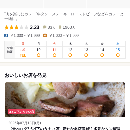
”肉を楽しむカレー”牛タン・ステーキ・ローストビーフなどをカレーと
一緒に。
3.23
83
1903
人
人
￥1,000～￥1,999
￥1,000～￥1,999
日
月
火
水
木
金
土
空席
9
10
11
12
13
14
15
8
/
情報
おいしいお店を発見
3.5以下のうまい店
2026年07月13日(月)
〈食べログ3.5以下のうまい店〉新たな名店候補!? 多彩なタン料理