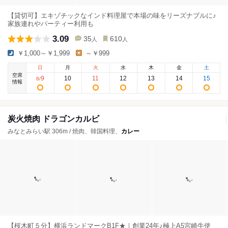
【貸切可】エキゾチックなインド料理屋で本場の味をリーズナブルに♪
家族連れやパーティー利用も
3.09
35
610
人
人
￥1,000～￥1,999
～￥999
日
月
火
水
木
金
土
空席
9
10
11
12
13
14
15
8
/
情報
炭火焼肉 ドラゴンカルビ
みなとみらい駅 306m / 焼肉、韓国料理、
カレー
【桜木町５分】横浜ランドマークB1F★｜創業24年♪極上A5宮崎牛使