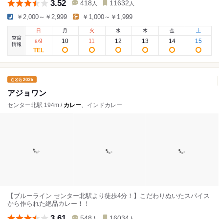
3.52
418
11632
人
人
￥2,000～￥2,999
￥1,000～￥1,999
日
月
火
水
木
金
土
空席
9
10
11
12
13
14
15
8
/
情報
アジョワン
センター北駅 194m /
カレー
、インドカレー
【ブルーライン センター北駅より徒歩4分！】こだわりぬいたスパイス
から作られた絶品カレー！！
3.61
548
16034
人
人