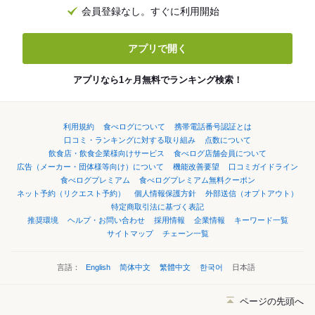
会員登録なし。すぐに利用開始
アプリで開く
アプリなら1ヶ月無料でランキング検索！
利用規約
食べログについて
携帯電話番号認証とは
口コミ・ランキングに対する取り組み
点数について
飲食店・飲食企業様向けサービス
食べログ店舗会員について
広告（メーカー・団体様等向け）について
機能改善要望
口コミガイドライン
食べログプレミアム
食べログプレミアム無料クーポン
ネット予約（リクエスト予約）
個人情報保護方針
外部送信（オプトアウト）
特定商取引法に基づく表記
推奨環境
ヘルプ・お問い合わせ
採用情報
企業情報
キーワード一覧
サイトマップ
チェーン一覧
言語：
English
简体中文
繁體中文
한국어
日本語
ページの先頭へ