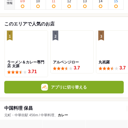
9
10
11
12
13
14
15
8
/
情報
このエリアで人気のお店
1
2
3
ラーメン＆カレー専門
アルペンジロー
丸祇羅
店 太源
3.7
3.7
3.71
アプリに切り替える
中国料理 保昌
元町・中華街駅 456m / 中華料理、
カレー