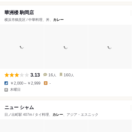
華洲楼 駒岡店
横浜市鶴見区 / 中華料理、丼、
カレー
3.13
16
160
人
人
￥2,000～￥2,999
-
木曜日
ニュー シャム
日ノ出町駅 407m / タイ料理、
カレー
、アジア・エスニック