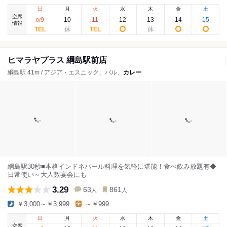
日
月
火
水
木
金
土
空席
9
10
11
12
13
14
15
8
/
情報
ヒマラヤプラス 綱島駅前店
綱島駅 41m / アジア・エスニック、バル、
カレー
綱島駅30秒■本格インドネパール料理を気軽に堪能！食べ飲み放題有◆
日常使い～大人数宴会にも
3.29
63
861
人
人
￥3,000～￥3,999
～￥999
日
月
火
水
木
金
土
空席