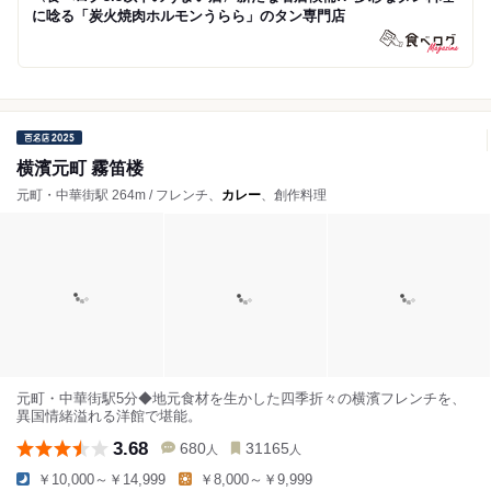
に唸る「炭火焼肉ホルモンうらら」のタン専門店
横濱元町 霧笛楼
元町・中華街駅 264m / フレンチ、
カレー
、創作料理
元町・中華街駅5分◆地元食材を生かした四季折々の横濱フレンチを、
異国情緒溢れる洋館で堪能。
3.68
680
31165
人
人
￥10,000～￥14,999
￥8,000～￥9,999