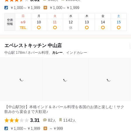
￥1,000～￥1,999
￥1,000～￥1,999
日
月
火
水
木
金
土
空席
9
10
11
12
13
14
15
8
/
情報
エベレストキッチン 中山店
中山駅 178m / ネパール料理、
カレー
、インドカレー
【中山駅3分】本格インド＆ネパール料理を各国のお酒と楽しむ！サク
飲みから宴会まで大歓迎♪
3.31
82
1142
人
人
￥1,000～￥1,999
～￥999