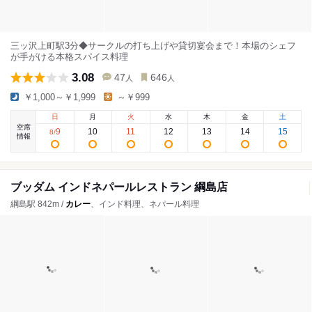
三ッ沢上町駅3分◆サークルの打ち上げや貸切宴会まで！本場のシェフ
が手がける本格スパイス料理
3.08
47
646
人
人
￥1,000～￥1,999
～￥999
日
月
火
水
木
金
土
空席
9
10
11
12
13
14
15
8
/
情報
ブッダム インドネパールレストラン 綱島店
綱島駅 842m /
カレー
、インド料理、ネパール料理