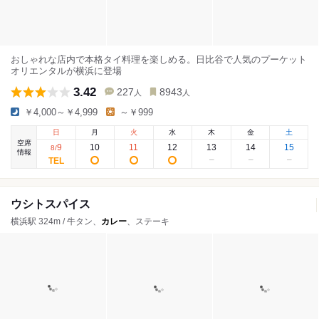
おしゃれな店内で本格タイ料理を楽しめる。日比谷で人気のプーケット
オリエンタルが横浜に登場
3.42
227
8943
人
人
￥4,000～￥4,999
～￥999
日
月
火
水
木
金
土
空席
9
10
11
12
13
14
15
8
/
情報
ウシトスパイス
横浜駅 324m / 牛タン、
カレー
、ステーキ