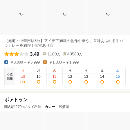
【元町・中華街駅8分】アイデア満載の創作中華や、旨味あふれる牛バ
ラカレーを満喫！個室あり◎
3.49
1109
49580
人
人
￥3,000～￥3,999
￥1,000～￥1,999
日
月
火
水
木
金
土
空席
9
10
11
12
13
14
15
8
/
情報
ボァトゥン
関内駅 279m / タイ料理、
カレー
、居酒屋