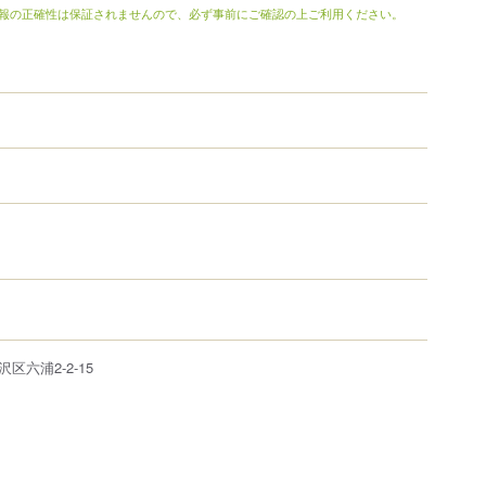
報の正確性は保証されませんので、必ず事前にご確認の上ご利用ください。
沢区
六浦
2-2-15