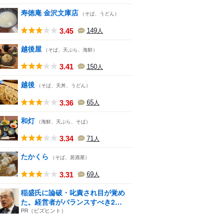
寿徳庵 金沢文庫店
（そば、うどん）
3.45
149
人
越後屋
（そば、天ぷら、海鮮）
3.41
150
人
越後
（そば、天丼、うどん）
3.36
65
人
和灯
（海鮮、天ぷら、そば）
3.34
71
人
たかくら
（そば、居酒屋）
3.31
69
人
稲盛氏に論破・叱責され目が覚め
た。経営者がバランスすべき2
つ...
PR（ビズヒント）