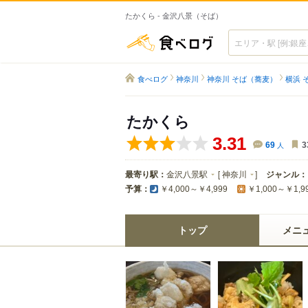
たかくら - 金沢八景（そば）
食べログ
食べログ
神奈川
神奈川 そば（蕎麦）
横浜 
たかくら
3.31
69
人
3
最寄り駅：
金沢八景駅
[
神奈川
]
ジャンル：
予算：
￥4,000～￥4,999
￥1,000～￥1,9
トップ
メニ