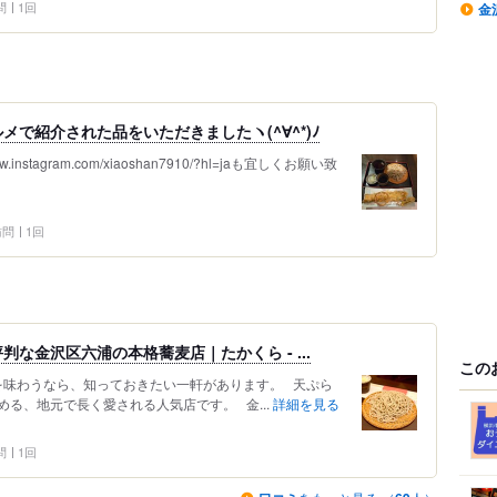
問
1回
金
で紹介された品をいただきましたヽ(^∀^*)ﾉ
w.instagram.com/xiaoshan7910/?hl=jaも宜しくお願い致
 訪問
1回
な金沢区六浦の本格蕎麦店｜たかくら - ...
この
味わうなら、知っておきたい一軒があります。 天ぷら
る、地元で長く愛される人気店です。 金...
詳細を見る
問
1回