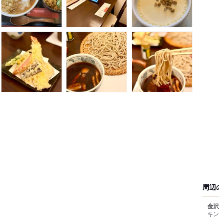
周辺
金沢
キン