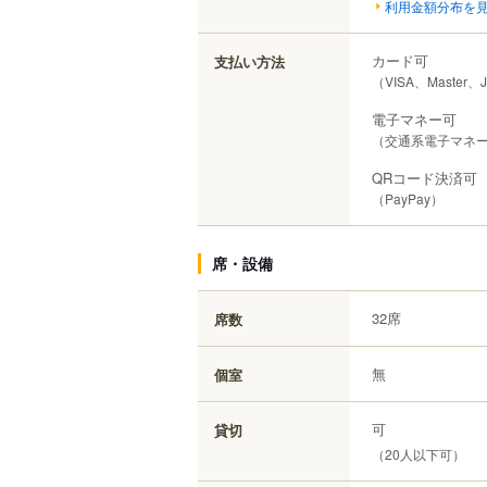
利用金額分布を
カード可
支払い方法
（VISA、Master、
電子マネー可
（交通系電子マネー（S
QRコード決済可
（PayPay）
席・設備
32席
席数
無
個室
可
貸切
（20人以下可）