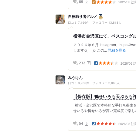
2025/03 訪
？
69
自称独り者グルメ
口コミ 7,169件
フォロワー 13,818人
横浜市金沢区にて、ベスコングルメ
２０２６年６月 Instagram、https://ww
します<(_ _)> この...
詳細を見る
2026/06
？
232
みうけん
口コミ 3,965件
フォロワー 2,063人
【保存版】鴨せいろも天ぷらも評判
横浜・金沢区で本格的な手打ち蕎麦を
せいろや鴨せいろが高い完成度で楽しめ
2026/03 訪
？
54