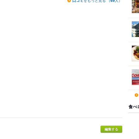
口コミ
をもっと見る （
69
人）
食べ