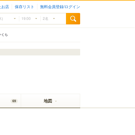
たお店
保存リスト
無料会員登録/ログイン
かくら
地図
69