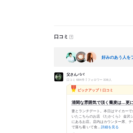
口コミ
？
好みのあう人を
父さんパパ
口コミ 684件
フォロワー 336人
ピックアップ！口コミ
清閑な雰囲気で頂く蕎麦は…更に
妻とランチデート。本日はマイカーで
いたこちらのお店 《たかくら》 金沢
にあるお店。店内はカウンター席、テ
で落ち着 いて食...
詳細を見る