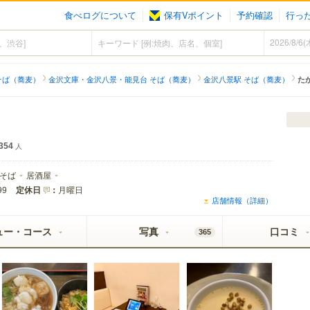
食べログについて
保有Vポイント
予約確認
行っ
そば（蕎麦）
金沢文庫・金沢八景・能見台 そば（蕎麦）
金沢八景駅 そば（蕎麦）
た
354
人
そば
居酒屋
定休日
：
月曜日
99
店舗情報（詳細）
ュー・コース
写真
口コミ
365