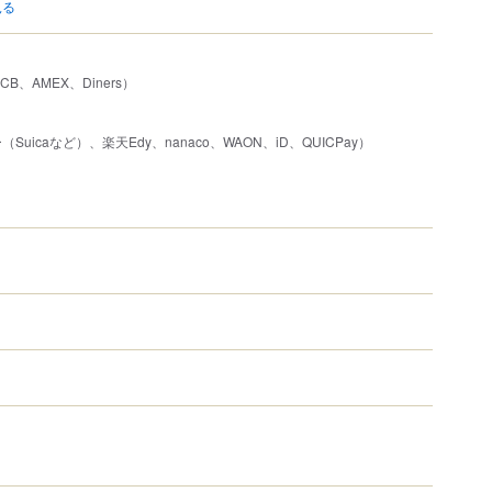
見る
JCB、AMEX、Diners）
uicaなど）、楽天Edy、nanaco、WAON、iD、QUICPay）