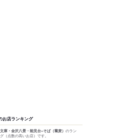
のお店ランキング
文庫・金沢八景・能見台×そば（蕎麦）
のラン
グ
（点数の高いお店）
です。