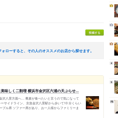
1
2
投稿する
3
フォローすると、その人のオススメのお店から探せます。
4
5
美味しく二割増 横浜市金沢区六浦の天ぷらせ...
金沢八景方面へ… 蕎麦が食べたいと言うので気になって
シーサイドライン、京急金沢八景駅から歩いて10 分くらい
ーブル席 ソファー席があり、お一人様からファミリーま