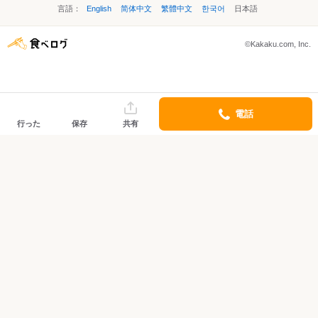
言語：
English
简体中文
繁體中文
한국어
日本語
©Kakaku.com, Inc.
電話
行った
保存
共有