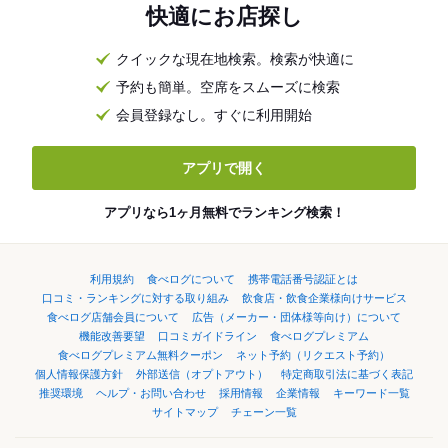
快適にお店探し
クイックな現在地検索。検索が快適に
予約も簡単。空席をスムーズに検索
会員登録なし。すぐに利用開始
アプリで開く
アプリなら1ヶ月無料でランキング検索！
利用規約
食べログについて
携帯電話番号認証とは
口コミ・ランキングに対する取り組み
飲食店・飲食企業様向けサービス
食べログ店舗会員について
広告（メーカー・団体様等向け）について
機能改善要望
口コミガイドライン
食べログプレミアム
食べログプレミアム無料クーポン
ネット予約（リクエスト予約）
個人情報保護方針
外部送信（オプトアウト）
特定商取引法に基づく表記
推奨環境
ヘルプ・お問い合わせ
採用情報
企業情報
キーワード一覧
サイトマップ
チェーン一覧