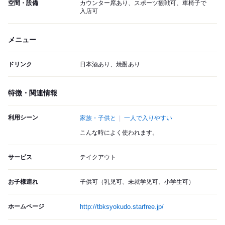
空間・設備
カウンター席あり、スポーツ観戦可、車椅子で
入店可
メニュー
ドリンク
日本酒あり、焼酎あり
特徴・関連情報
利用シーン
家族・子供と
一人で入りやすい
こんな時によく使われます。
サービス
テイクアウト
お子様連れ
子供可（乳児可、未就学児可、小学生可）
ホームページ
http://tbksyokudo.starfree.jp/