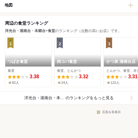
地図
周辺の食堂ランキング
洋光台・港南台・本郷台
×
食堂
のランキング（点数の高いお店）です。
1
2
3
つばき食堂
肉コバ食堂
かつ泉 港南台店
食堂
食堂、とんかつ
とんかつ、食堂、弁
3.38
3.32
3.31
82人
24人
122人
洋光台・港南台・本郷台×食堂
のランキングをもっと見る
広告を非表示