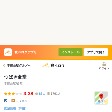
インストール
アプリで開く
本郷台駅グルメへ
ログイン
つばき食堂
本郷台駅/食堂
3.38
83
人
1761
人
-
～￥999
店舗情報（詳細）