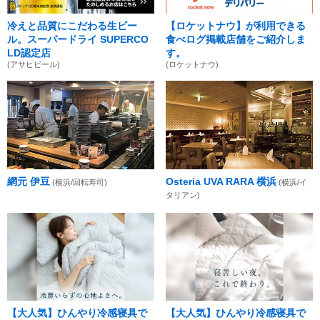
冷えと品質にこだわる生ビー
【ロケットナウ】が利用できる
ル。スーパードライ SUPERCO
食べログ掲載店舗をご紹介しま
LD認定店
す。
(アサヒビール)
(ロケットナウ)
網元 伊豆
Osteria UVA RARA 横浜
(横浜/回転寿司)
(横浜/イ
タリアン)
【大人気】ひんやり冷感寝具で
【大人気】ひんやり冷感寝具で