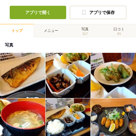
アプリで開く
アプリで保存
写真
口コミ
トップ
メニュー
317
83
写真