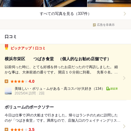
すべての写真を見る（337件）
広告を非表示
口コミ
ピックアップ！口コミ
横浜市栄区 つばき食堂 （個人的なお勧め店舗です）
以前伺った時に、とても好感を持ったお店だったので再訪しました。 細
かな事は、大体前述の通りです。 開店１０分前に到着。 先客０名。後
客１名。 このお店は１１時開店です。 開店する。 カウンタ－席に案
4.0
内される。 とても気楽な接客でした。 今日のラインナップ ナスと豚肉
Lunch:
のピリ辛炒め定食...
美味しい・ボリュ－ムがある・高コスパが大好き
（134）
2025/04 訪問
2回
ボリュームのポークソテー
今日は仕事でJRの大船まで行きました。帰りはランチのために訪問した
のが「つばき食堂」です。満席なので、店舗入口のウェイティングリスト
に名前を書いて待つことに。少し待って名前が呼ばれ...
3.5