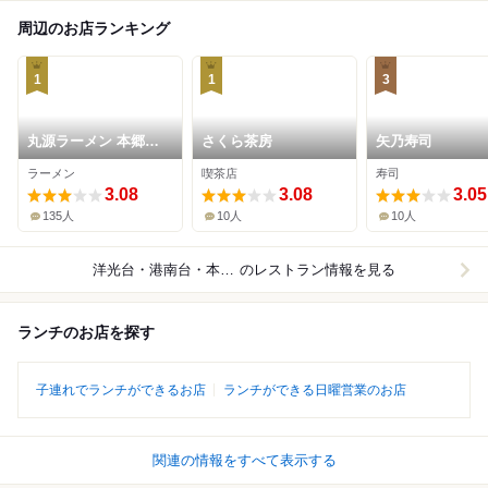
周辺のお店ランキング
1
1
3
丸源ラーメン 本郷台
さくら茶房
矢乃寿司
店
ラーメン
喫茶店
寿司
3.08
3.08
3.05
135人
10人
10人
洋光台・港南台・本郷台
のレストラン情報を見る
ランチのお店を探す
子連れでランチができるお店
ランチができる日曜営業のお店
関連の情報をすべて表示する