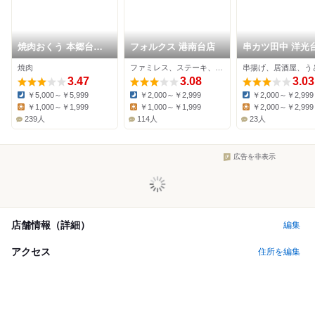
焼肉おくう 本郷台本
フォルクス 港南台店
串カツ田中 洋光
店
焼肉
ファミレス、ステーキ、ハンバーグ
串揚げ、居酒屋、う
3.47
3.08
3.03
￥5,000～￥5,999
￥2,000～￥2,999
￥2,000～￥2,999
Dinner:
Dinner:
Dinner:
￥1,000～￥1,999
￥1,000～￥1,999
￥2,000～￥2,999
Lunch:
Lunch:
Lunch:
239人
114人
23人
広告を非表示
店舗情報（詳細）
編集
アクセス
住所を編集