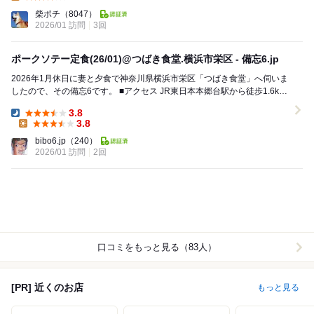
Lunch:
柴ポチ
（8047）
2026/01 訪問
3回
ポークソテー定食(26/01)@つばき食堂.横浜市栄区 - 備忘6.jp
2026年1月休日に妻と夕食で神奈川県横浜市栄区「つばき食堂」へ伺いま
したので、その備忘6です。 ■アクセス JR東日本本郷台駅から徒歩1.6km
です(Googleマップよ...
3.8
Dinner:
3.8
Lunch:
bibo6.jp
（240）
2026/01 訪問
2回
口コミをもっと見る（83人）
[PR] 近くのお店
もっと見る