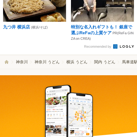
九つ井 横浜店
特別な名入れギフトも！ 銀座で
(横浜/そば)
選ぶReFaの上質ケア
PR(ReFa GIN
ZA on CREA)
Recommended by
神奈川
神奈川 うどん
横浜 うどん
関内 うどん
馬車道駅