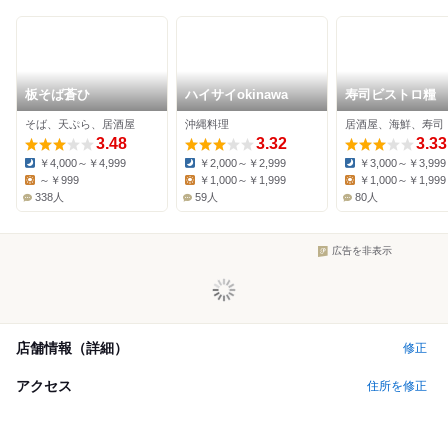
板そば蒼ひ
ハイサイokinawa
寿司ビストロ糧
そば、天ぷら、居酒屋
沖縄料理
居酒屋、海鮮、寿司
3.48
3.32
3.33
￥4,000～￥4,999
￥2,000～￥2,999
￥3,000～￥3,999
Dinner:
Dinner:
Dinner:
～￥999
￥1,000～￥1,999
￥1,000～￥1,999
Lunch:
Lunch:
Lunch:
338人
59人
80人
広告を非表示
店舗情報（詳細）
修正
アクセス
住所を修正