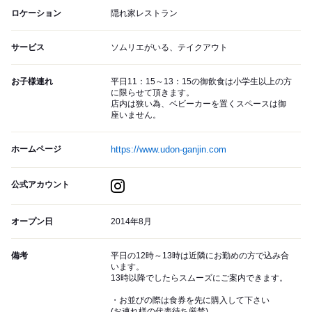
ロケーション
隠れ家レストラン
サービス
ソムリエがいる、テイクアウト
お子様連れ
平日11：15～13：15の御飲食は小学生以上の方
に限らせて頂きます。
店内は狭い為、ベビーカーを置くスペースは御
座いません。
ホームページ
https://www.udon-ganjin.com
公式アカウント
オープン日
2014年8月
備考
平日の12時～13時は近隣にお勤めの方で込み合
います。
13時以降でしたらスムーズにご案内できます。
・お並びの際は食券を先に購入して下さい
(お連れ様の代表待ち厳禁)