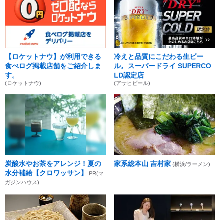
【ロケットナウ】が利用できる
冷えと品質にこだわる生ビー
食べログ掲載店舗をご紹介しま
ル。スーパードライ SUPERCO
す。
LD認定店
(ロケットナウ)
(アサヒビール)
炭酸水やお茶をアレンジ！夏の
家系総本山 吉村家
(横浜/ラーメン)
水分補給【クロワッサン】
PR(マ
ガジンハウス)