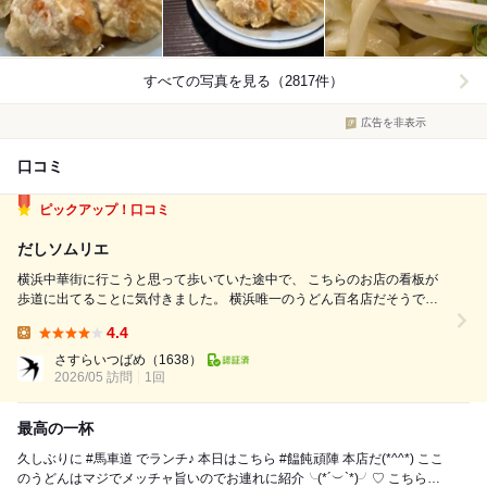
すべての写真を見る（2817件）
広告を非表示
口コミ
ピックアップ！口コミ
だしソムリエ
横浜中華街に行こうと思って歩いていた途中で、 こちらのお店の看板が
歩道に出てることに気付きました。 横浜唯一のうどん百名店だそうで
す。 中華の前にうどん1杯ぐらいなら行けそうだなと思って入店。 ちょ
4.4
うどお昼頃だったんですが、ギリギリ満席にならない位で 空いていたカ
Lunch:
ウンターに滑り込むことがで...
さすらいつばめ
（1638）
2026/05 訪問
1回
最高の一杯
久しぶりに #馬車道 でランチ♪ 本日はこちら #饂飩頑陣 本店だ(*^^*) ここ
のうどんはマジでメッチャ旨いのでお連れに紹介╰(*´︶`*)╯♡ こちらに