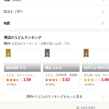
口コミ
（767）
地図
周辺のうどんランキング
関内
×
うどん
のランキング（点数の高いお店）です。
1
2
3
饂飩頑陣 本店
麺処 おおぎ
相州そば 関内本
うどん、カレーうどん、天ぷら
うどん、日本料理、居酒屋
3.59
3.52
3.49
766人
334人
549人
関内×うどん
のランキングをもっと見る
広告を非表示