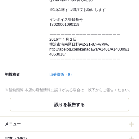
※1席1杯ずつ御注文お願いします
インボイス登録番号
T3020001090119
ーーーーーーーーーーーーーーーーーーー
2016年４月２日
横浜市港南区日野南2-21-8から移転
http://tabelog.com/kanagawa/A1401/A140309/1
4063018/
ーーーーーーーーーーーーーーーーーーー
初投稿者
山盛御飯
（9）
※饂飩頑陣 本店の店舗情報に誤りがある場合は、以下からご報告ください。
誤りを報告する
メニュー
写真
（2452）