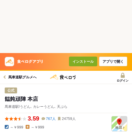
インストール
アプリで開く
馬車道駅グルメへ
ログイン
公式
饂飩頑陣 本店
馬車道駅/うどん､ カレーうどん､ 天ぷら
3.59
767
人
24759
人
～￥999
～￥999