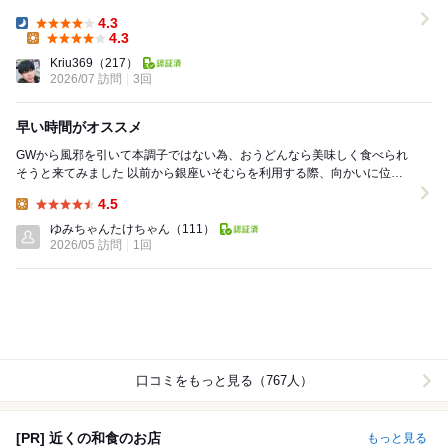
は出汁ソ...
4.3
Dinner:
4.3
Lunch:
Kriu369
（217）
2026/07 訪問
3回
早い時間がオススメ
GWから風邪を引いて本調子ではない為、おうどんなら美味しく食べられ
そうと来てみました 以前から銀座いそむらを利用する際、向かいに位置
するこちらが気になっていました 開店間もなく...
4.5
Lunch:
ゆみちゃんたけちゃん
（111）
2026/05 訪問
1回
口コミをもっと見る（767人）
[PR] 近くの和食のお店
もっと見る