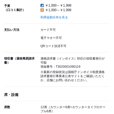
￥1,000～￥1,999
予算
（口コミ集計）
￥1,000～￥1,999
利用金額分布を見る
支払い方法
カード不可
電子マネー不可
QRコード決済不可
領収書（適格簡易請求
適格請求書（インボイス）対応の領収書発行が
書）
可能
登録番号：T3020001090119
※最新の登録状況は国税庁インボイス制度適格
請求書発行事業者公表サイトをご確認いただく
か、店舗にお問い合わせください。
席・設備
席数
12席（カウンター6席+カウンタータイプのテー
ブル6席）