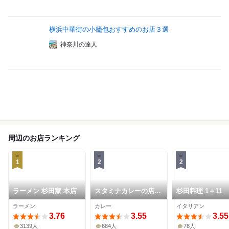
横浜中華街の小籠包おすすめのお店３選
神奈川の達人
周辺のお店ランキング
1
2
2
ラーメン 杉田家 本店
スタミナカレーの店
杉田料理 1＋11
バーグ 杉田本店
ラーメン
カレー
イタリアン
3.76
3.55
3.55
3139人
684人
78人