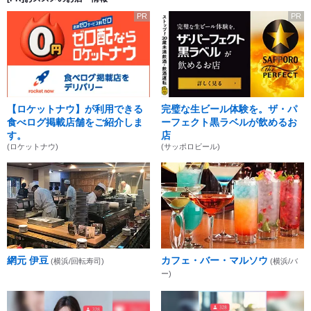
PR
PR
【ロケットナウ】が利用できる
完璧な生ビール体験を。ザ・パ
食べログ掲載店舗をご紹介しま
ーフェクト黒ラベルが飲めるお
す。
店
(ロケットナウ)
(サッポロビール)
網元 伊豆
カフェ・バー・マルソウ
(横浜/回転寿司)
(横浜/バ
ー)