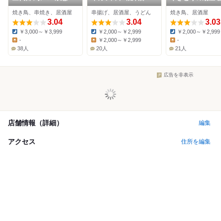
田店
田駅前店
焼き鳥、串焼き、居酒屋
串揚げ、居酒屋、うどん
焼き鳥、居酒屋
3.04
3.04
3.03
￥3,000～￥3,999
￥2,000～￥2,999
￥2,000～￥2,999
Dinner:
Dinner:
Dinner:
-
￥2,000～￥2,999
-
Lunch:
Lunch:
Lunch:
38人
20人
21人
広告を非表示
店舗情報（詳細）
編集
アクセス
住所を編集