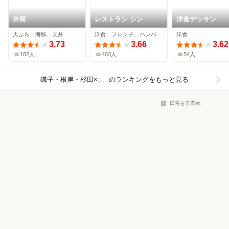
井筒
レストラン シン
洋食デッサン
天ぷら、海鮮、天丼
洋食、フレンチ、ハンバーグ
洋食
3.73
3.66
3.62
182人
403人
54人
磯子・根岸・杉田×レストラン
のランキングをもっと見る
広告を非表示