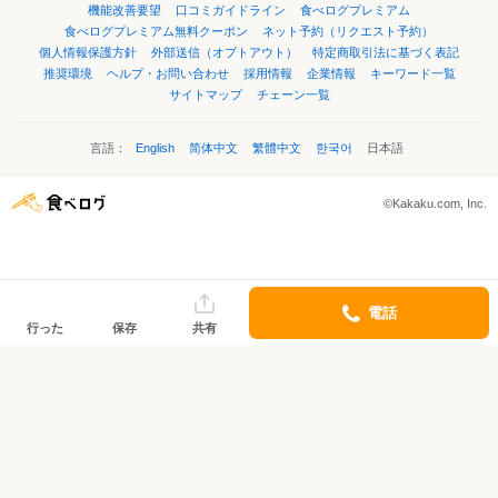
機能改善要望
口コミガイドライン
食べログプレミアム
食べログプレミアム無料クーポン
ネット予約（リクエスト予約）
個人情報保護方針
外部送信（オプトアウト）
特定商取引法に基づく表記
推奨環境
ヘルプ・お問い合わせ
採用情報
企業情報
キーワード一覧
サイトマップ
チェーン一覧
言語：
English
简体中文
繁體中文
한국어
日本語
©Kakaku.com, Inc.
電話
行った
保存
共有