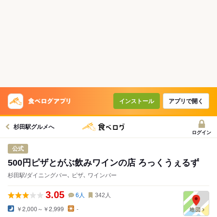
インストール
アプリで開く
杉田駅グルメへ
ログイン
公式
500円ピザとがぶ飲みワインの店 ろっくうぇるず
杉田駅/ダイニングバー､ ピザ､ ワインバー
3.05
6
人
342
人
￥2,000～￥2,999
-