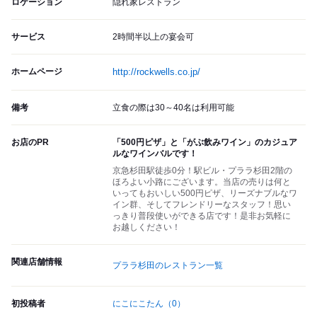
ロケーション
隠れ家レストラン
サービス
2時間半以上の宴会可
ホームページ
http://rockwells.co.jp/
備考
立食の際は30～40名は利用可能
お店のPR
「500円ピザ」と「がぶ飲みワイン」のカジュア
ルなワインバルです！
京急杉田駅徒歩0分！駅ビル・プララ杉田2階の
ほろよい小路にございます。当店の売りは何と
いってもおいしい500円ピザ、リーズナブルなワ
イン群、そしてフレンドリーなスタッフ！思い
っきり普段使いができる店です！是非お気軽に
お越しください！
関連店舗情報
プララ杉田のレストラン一覧
初投稿者
にこにこたん
（0）