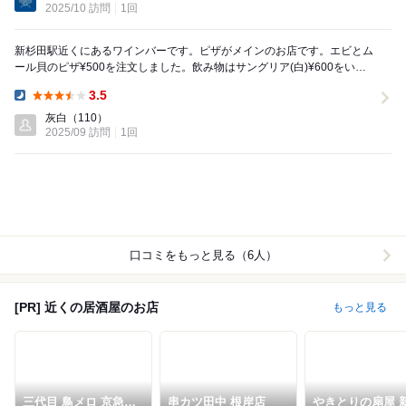
2025/10 訪問
1回
新杉田駅近くにあるワインバーです。ピザがメインのお店です。エビとム
ール貝のピザ¥500を注文しました。飲み物はサングリア(白)¥600をいた
だきました。ピザの種類が多く、次はまた別...
3.5
Dinner:
灰白
（110）
2025/09 訪問
1回
口コミをもっと見る（6人）
[PR] 近くの居酒屋のお店
もっと見る
三代目 鳥メロ 京急杉
串カツ田中 根岸店
やきとりの扇屋 