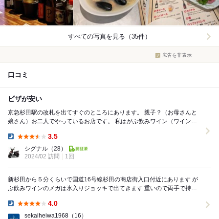
すべての写真を見る（35件）
広告を非表示
口コミ
ビザが安い
京急杉田駅の改札を出てすぐのところにあります。 親子？（お母さんと
娘さん）お二人でやっているお店です。 私はがぶ飲みワイン（ワインに
氷を入れたもの）をよく飲んでます。 ワイン...
3.5
Dinner:
シグナル
（28）
2024/02 訪問
1回
新杉田から５分くらいで国道16号線杉田の商店街入口付近にあります が
ぶ飲みワインのメガは氷入りジョッキで出てきます 重いので両手で持っ
た方がいいかも(笑) ピザやパスタ、アヒ...
4.0
Dinner:
sekaiheiwa1968
（16）