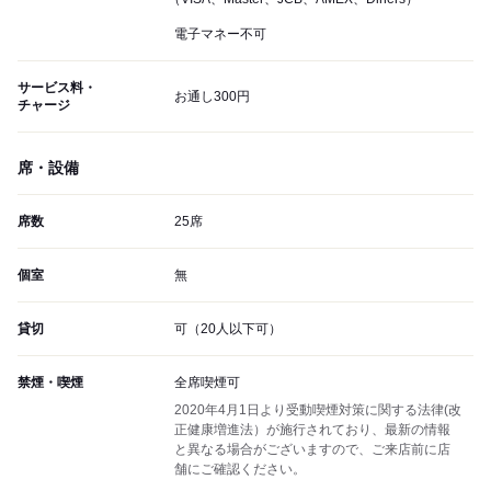
電子マネー不可
サービス料・
お通し300円
チャージ
席・設備
席数
25席
個室
無
貸切
可（20人以下可）
禁煙・喫煙
全席喫煙可
2020年4月1日より受動喫煙対策に関する法律(改
正健康増進法）が施行されており、最新の情報
と異なる場合がございますので、ご来店前に店
舗にご確認ください。