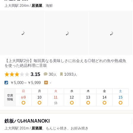
上大岡駅 204m /
居酒屋
、海鮮
【上大岡駅2分】毎回異なる美味しさに出会える◎朝どれの魚や熟成魚
を使った絶品料理に舌鼓
3.15
30
1093
人
人
￥5,000～￥5,999
-
日
月
火
水
木
金
土
空席
9
10
11
12
13
14
15
8
/
情報
鉄板バルHANANOKI
上大岡駅 201m /
居酒屋
、もんじゃ焼き、お好み焼き