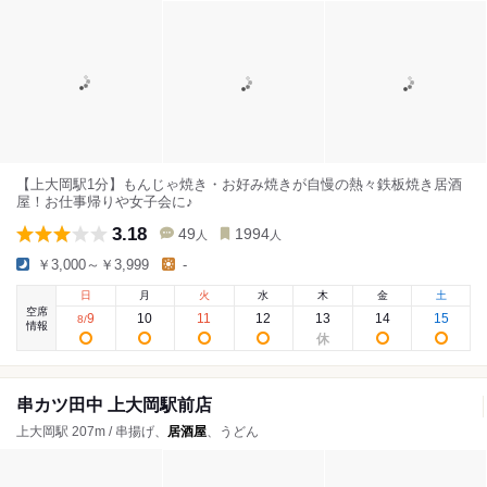
【上大岡駅1分】もんじゃ焼き・お好み焼きが自慢の熱々鉄板焼き居酒
屋！お仕事帰りや女子会に♪
3.18
49
1994
人
人
￥3,000～￥3,999
-
日
月
火
水
木
金
土
空席
9
10
11
12
13
14
15
8
/
情報
串カツ田中 上大岡駅前店
上大岡駅 207m / 串揚げ、
居酒屋
、うどん