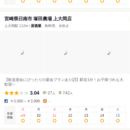
宮崎県日南市 塚田農場 上大岡店
上大岡駅 112m /
居酒屋
、鳥料理、水炊き
【歓送迎会にぴったりの宴会プランあり〼】駅近1分！お子様づれも大
歓迎✨
3.04
27
742
人
人
￥3,000～￥3,999
-
日
月
火
水
木
金
土
空席
9
10
11
12
13
14
15
8
/
情報