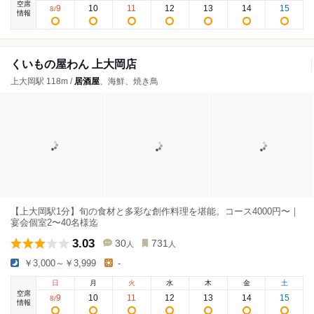
空席
9
10
11
12
13
14
15
8
/
情報
くいもの屋わん 上大岡店
上大岡駅 118m /
居酒屋
、海鮮、焼き鳥
【上大岡駅1分】旬の食材と多彩な創作料理を堪能。コース4000円〜｜
宴会個室2〜40名様迄
3.03
30
731
人
人
￥3,000～￥3,999
-
日
月
火
水
木
金
土
空席
9
10
11
12
13
14
15
8
/
情報