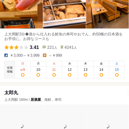
上大岡駅3分◆港から仕入れる鮮魚の寿司やおでん、約50種の日本酒を
お手頃に。お得なコースも
3.41
221
4241
人
人
￥3,000～￥3,999
～￥999
日
月
火
水
木
金
土
空席
9
10
11
12
13
14
15
8
/
情報
太郎丸
上大岡駅 180m /
居酒屋
、海鮮、寿司