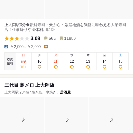
上大岡駅3分◆新鮮寿司・天ぷら・厳選地酒を気軽に味わえる大衆寿司
店！仕事帰りや団体利用に◎
3.08
56
1188
人
人
￥2,000～￥2,999
-
日
月
火
水
木
金
土
空席
9
10
11
12
13
14
15
8
/
情報
三代目 鳥メロ 上大岡店
上大岡駅 234m / 焼き鳥、串焼き、
居酒屋