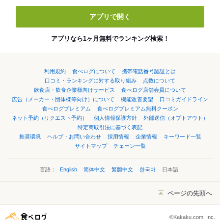
アプリで開く
アプリなら1ヶ月無料でランキング検索！
利用規約
食べログについて
携帯電話番号認証とは
口コミ・ランキングに対する取り組み
点数について
飲食店・飲食企業様向けサービス
食べログ店舗会員について
広告（メーカー・団体様等向け）について
機能改善要望
口コミガイドライン
食べログプレミアム
食べログプレミアム無料クーポン
ネット予約（リクエスト予約）
個人情報保護方針
外部送信（オプトアウト）
特定商取引法に基づく表記
推奨環境
ヘルプ・お問い合わせ
採用情報
企業情報
キーワード一覧
サイトマップ
チェーン一覧
言語：
English
简体中文
繁體中文
한국어
日本語
ページの先頭へ
©Kakaku.com, Inc.