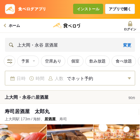
インストール
アプリで開く
ホーム
ログイン
変更
上大岡・永谷 居酒屋
予算
空席あり
個室
飲み放題
食べ放題
日時
時間
人数
でネット予約
上大岡・永谷
の
居酒屋
90
件
寿司居酒屋 太郎丸
上大岡駅 173m / 海鮮、
居酒屋
、寿司