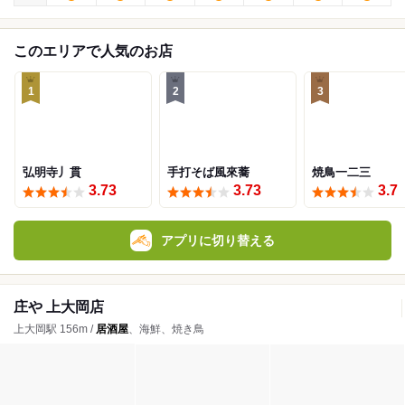
このエリアで人気のお店
1
2
3
弘明寺丿貫
手打そば風來蕎
焼鳥一二三
3.73
3.73
3.7
アプリに切り替える
庄や 上大岡店
上大岡駅 156m /
居酒屋
、海鮮、焼き鳥