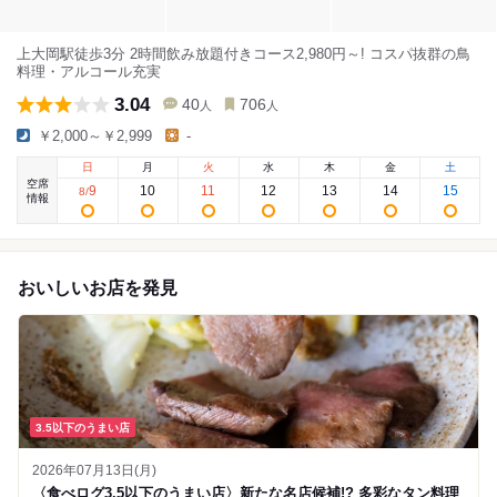
上大岡駅徒歩3分 2時間飲み放題付きコース2,980円～! コスパ抜群の鳥
料理・アルコール充実
3.04
40
706
人
人
￥2,000～￥2,999
-
日
月
火
水
木
金
土
空席
9
10
11
12
13
14
15
8
/
情報
おいしいお店を発見
3.5以下のうまい店
2026年07月13日(月)
〈食べログ3.5以下のうまい店〉新たな名店候補!? 多彩なタン料理