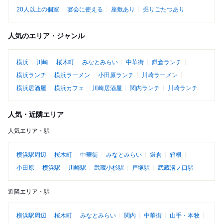
20人以上の個室
宴会に使える
座敷あり
掘りごたつあり
人気のエリア・ジャンル
横浜
川崎
桜木町
みなとみらい
中華街
鎌倉ランチ
横浜ランチ
横浜ラーメン
小田原ランチ
川崎ラーメン
横浜居酒屋
横浜カフェ
川崎居酒屋
関内ランチ
川崎ランチ
人気・近隣エリア
人気エリア・駅
横浜駅周辺
桜木町
中華街
みなとみらい
鎌倉
箱根
小田原
横浜駅
川崎駅
武蔵小杉駅
戸塚駅
武蔵溝ノ口駅
近隣エリア・駅
横浜駅周辺
桜木町
みなとみらい
関内
中華街
山手・本牧