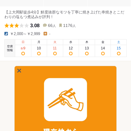
【上大岡駅徒歩4分】鮮度抜群なモツを丁寧に焼き上げた串焼きとこだ
わりの塩もつ煮込みが評判！
3.08
66
1176
人
人
￥2,000～￥2,999
-
日
月
火
水
木
金
土
空席
9
10
11
12
13
14
15
8
/
情報