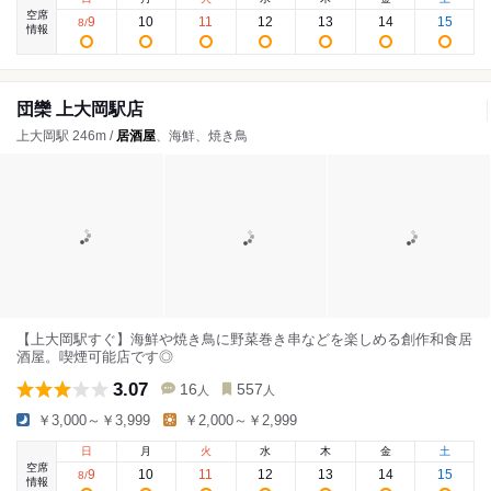
空席
9
10
11
12
13
14
15
8
/
情報
団欒 上大岡駅店
上大岡駅 246m /
居酒屋
、海鮮、焼き鳥
【上大岡駅すぐ】海鮮や焼き鳥に野菜巻き串などを楽しめる創作和食居
酒屋。喫煙可能店です◎
3.07
16
557
人
人
￥3,000～￥3,999
￥2,000～￥2,999
日
月
火
水
木
金
土
空席
9
10
11
12
13
14
15
8
/
情報