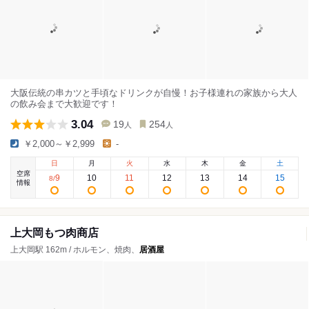
大阪伝統の串カツと手頃なドリンクが自慢！お子様連れの家族から大人
の飲み会まで大歓迎です！
3.04
19
254
人
人
￥2,000～￥2,999
-
日
月
火
水
木
金
土
空席
9
10
11
12
13
14
15
8
/
情報
上大岡もつ肉商店
上大岡駅 162m / ホルモン、焼肉、
居酒屋