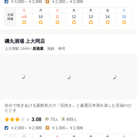
￥3,000～￥3,999
￥2,000～￥2,999
日
月
火
水
木
金
土
空席
9
10
11
12
13
14
15
8
/
情報
磯丸酒場 上大岡店
上大岡駅 144m /
居酒屋
、海鮮、寿司
自分で焼きあげる新鮮魚介の『浜焼き』と厳選日本酒を楽しむ至福のひ
ととき
3.08
70
489
人
人
￥2,000～￥2,999
￥1,000～￥1,999
日
月
火
水
木
金
土