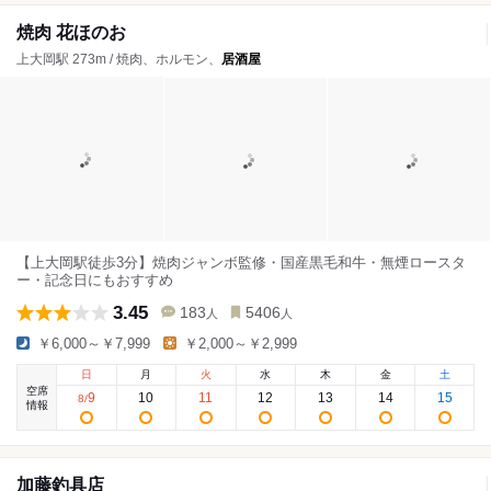
焼肉 花ほのお
上大岡駅 273m / 焼肉、ホルモン、
居酒屋
【上大岡駅徒歩3分】焼肉ジャンボ監修・国産黒毛和牛・無煙ロースタ
ー・記念日にもおすすめ
3.45
183
5406
人
人
￥6,000～￥7,999
￥2,000～￥2,999
日
月
火
水
木
金
土
空席
9
10
11
12
13
14
15
8
/
情報
加藤釣具店