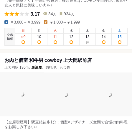
【完全個室アリ】全国から厳選！種類豊富なホルモンが自慢◎ご家族や
友人と気軽に美味しい肉を♪
3.17
34
934
人
人
￥3,000～￥3,999
￥1,000～￥1,999
日
月
火
水
木
金
土
空席
9
10
11
12
13
14
15
8
/
情報
お肉と個室 和牛男 cowboy 上大岡駅前店
上大岡駅 130m /
居酒屋
、肉料理、もつ鍋
【全席喫煙可】駅直結徒歩1分！個室×デザイナーズ空間で自慢の肉料理
をお楽しみ下さい♪