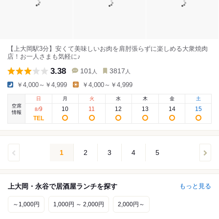
【上大岡駅3分】安くて美味しいお肉を肩肘張らずに楽しめる大衆焼肉
店！お一人さまも気軽に♪
3.38
101
3817
人
人
￥4,000～￥4,999
￥4,000～￥4,999
日
月
火
水
木
金
土
空席
9
10
11
12
13
14
15
8
/
情報
1
2
3
4
5
上大岡・永谷で居酒屋ランチを探す
もっと見る
～1,000円
1,000円 ～ 2,000円
2,000円～