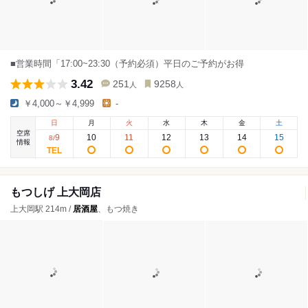
■営業時間「17:00~23:30（予約必須）平日のご予約がお得
3.42
251
9258
人
人
￥4,000～￥4,999
-
日
月
火
水
木
金
土
空席
9
10
11
12
13
14
15
8
/
情報
もつしげ 上大岡店
上大岡駅 214m /
居酒屋
、もつ焼き