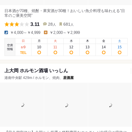
日本酒が70種、焼酎・果実酒が30種！おいしい魚介料理も味わえる“日
常のご褒美空間”
3.11
28
681
人
人
￥4,000～￥4,999
￥2,000～￥2,999
日
月
火
水
木
金
土
空席
9
10
11
12
13
14
15
8
/
情報
上大岡 ホルモン酒場 いっしん
港南中央駅 429m / ホルモン、焼肉、
居酒屋