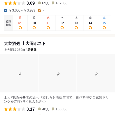
3.09
69
1870
人
人
￥3,000～￥3,999
-
日
月
火
水
木
金
土
空席
9
10
11
12
13
14
15
8
/
情報
大衆酒処 上大岡ポスト
上大岡駅 269m /
居酒屋
上大岡駅5分◆木の温もり溢れるお洒落空間で、創作料理や自家製ドリ
ンクを満喫♪サク飲み歓迎◎
3.17
48
1589
人
人