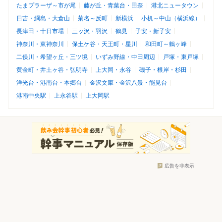
たまプラーザ～市が尾
藤が丘・青葉台・田奈
港北ニュータウン
日吉・綱島・大倉山
菊名～反町
新横浜
小机～中山（横浜線）
長津田・十日市場
三ッ沢・羽沢
鶴見
子安・新子安
神奈川・東神奈川
保土ケ谷・天王町・星川
和田町～鶴ヶ峰
二俣川・希望ヶ丘・三ツ境
いずみ野線・中田周辺
戸塚・東戸塚
黄金町・井土ヶ谷・弘明寺
上大岡・永谷
磯子・根岸・杉田
洋光台・港南台・本郷台
金沢文庫・金沢八景・能見台
港南中央駅
上永谷駅
上大岡駅
広告を非表示