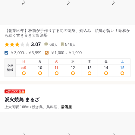
【創業50年】板前が手作りする旬の刺身、煮込み、焼鳥が旨い！昭和か
ら続く古き良き大衆酒場
3.07
69
548
人
人
￥3,000～￥3,999
￥1,000～￥1,999
日
月
火
水
木
金
土
空席
9
10
11
12
13
14
15
8
/
情報
炭火焼鳥 まるざ
上大岡駅 168m / 焼き鳥、鳥料理、
居酒屋