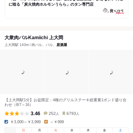
に唸る「炭火焼肉ホルモンうらら」のタン専門店
大衆肉バルKamiichi 上大岡
上大岡駅 143m / 肉バル、バル、
居酒屋
【上大岡駅1分】お盆限定：4種のグリルステーキ総重量1ポンド盛り合
わせ（8/7～16）
3.46
252
6793
人
人
￥3,000～￥3,999
～￥999
日
月
火
水
木
金
土