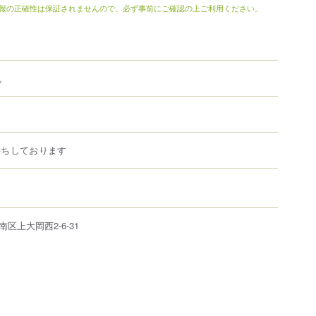
報の正確性は保証されませんので、必ず事前にご確認の上ご利用ください。
乱
待ちしております
南区
上大岡西
2-6-31