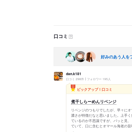
口コミ
？
好みのあう人を
dan.k181
口コミ 298件
フォロワー 195人
ピックアップ！口コミ
煮干しらーめんリベンジ
リベンジのつもりでしたが、早々にオ
濃さが特徴だなと思いました。上手く
ているのか不思議ですが、パッと見、
ていて、口に含むとオマール海老の旨味.