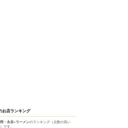
のお店ランキング
岡・永谷×ラーメン
のランキング
（点数の高い
）
です。