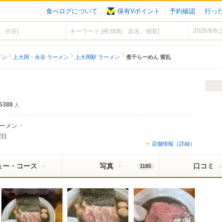
食べログについて
保有Vポイント
予約確認
行っ
メン
上大岡・永谷 ラーメン
上大岡駅 ラーメン
煮干らーめん 紫乱
5388
人
ーメン
曜日
店舗情報（詳細）
ュー・コース
写真
口コミ
1185