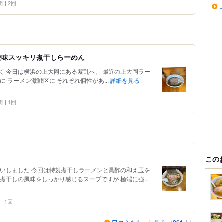
問
2回
後味スッキリ煮干しらーめん
て 今日は横浜の上大岡にある紫乱へ。 最近の上大岡ラー
 ラーメン激戦区に それぞれ個性があ...
詳細を見る
問
1回
この
伺いしました 今回は特製煮干しラーメンと黒酢の和え玉を
煮干しの風味をしっかり感じるスープですが 極端に強...
1回
をもっと見る （
人）