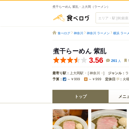
煮干らーめん 紫乱 - 上大岡（ラーメン）
食べログ
食べログ
神奈川
神奈川 ラーメン
横浜 ラー
煮干らーめん 紫乱
3.56
261
人
最寄り駅：
上大岡駅
[
神奈川
]
ジャンル：
ラ
予算：
定休日
：
火
～￥999
～￥999
トップ
メニ