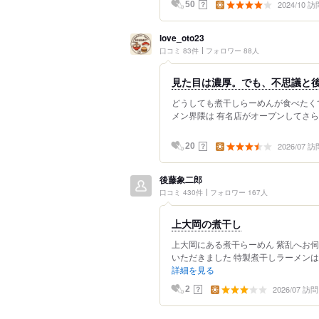
2024/10 訪
？
50
love_oto23
口コミ 83件
フォロワー 88人
見た目は濃厚。でも、不思議と
どうしても煮干しらーめんが食べたく
メン界隈は 有名店がオープンしてさらに
2026/07 訪
？
20
後藤象二郎
口コミ 430件
フォロワー 167人
上大岡の煮干し
上大岡にある煮干らーめん 紫乱へお
いただきました 特製煮干しラーメンは
詳細を見る
2026/07 訪問
？
2