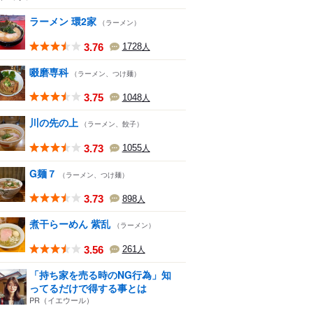
ラーメン 環2家
（ラーメン）
3.76
1728
人
啜磨専科
（ラーメン、つけ麺）
3.75
1048
人
川の先の上
（ラーメン、餃子）
3.73
1055
人
G麺７
（ラーメン、つけ麺）
3.73
898
人
煮干らーめん 紫乱
（ラーメン）
3.56
261
人
「持ち家を売る時のNG行為」知
ってるだけで得する事とは
PR（イエウール）