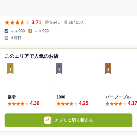
3.71
954
18403
人
人
～￥999
～￥999
水曜日
このエリアで人気のお店
1
2
3
揚雫
1000
バー ノーブル
4.36
4.25
4.1
アプリに切り替える