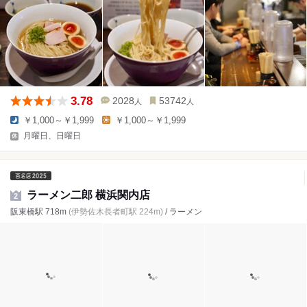
3.78
2028
53742
人
人
￥1,000～￥1,999
￥1,000～￥1,999
月曜日、日曜日
ラーメン二郎 横浜関内店
2
阪東橋駅 718m
(伊勢佐木長者町駅 224m)
/ ラーメン