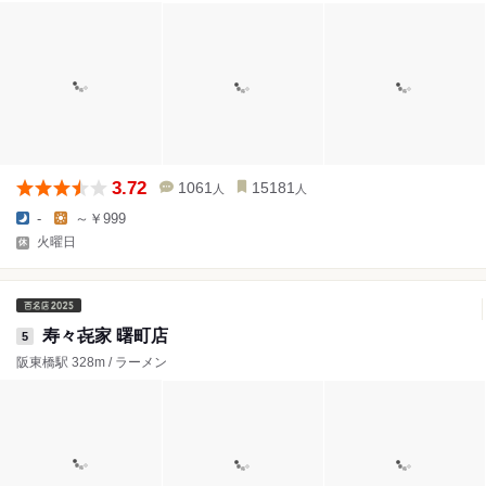
3.72
1061
15181
人
人
-
～￥999
火曜日
寿々㐂家 曙町店
5
阪東橋駅 328m / ラーメン