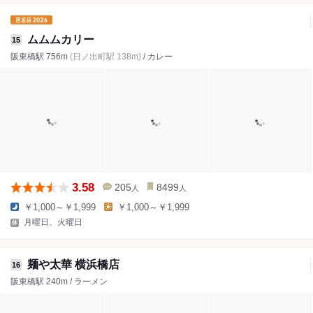
ムムムカリー
15
阪東橋駅 756m
(日ノ出町駅 138m)
/ カレー
3.58
205
8499
人
人
￥1,000～￥1,999
￥1,000～￥1,999
月曜日、火曜日
麺や太華 横浜橋店
16
阪東橋駅 240m / ラーメン