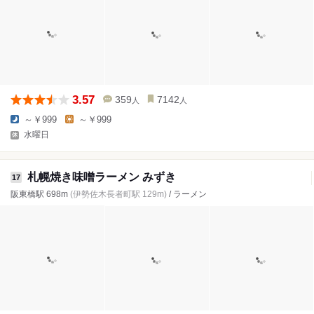
3.57
359
7142
人
人
～￥999
～￥999
水曜日
札幌焼き味噌ラーメン みずき
17
阪東橋駅 698m
(伊勢佐木長者町駅 129m)
/ ラーメン