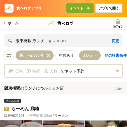
インストール
アプリで開く
ホーム
ログイン
変更
阪東橋駅 ランチ
昼 ～ ￥2,000
昼、〜2,000円
空席あり
他の検索条件
日時
時間
人数
でネット予約
阪東橋駅
の
ランチ
につかえる
お店
226
件
らーめん 鶏喰
1
阪東橋駅 658m
(吉野町駅 30m)
/ ラーメン