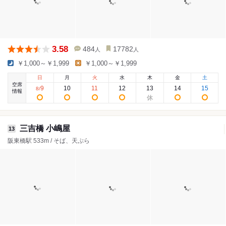
3.58
484
17782
人
人
￥1,000～￥1,999
￥1,000～￥1,999
日
月
火
水
木
金
土
空席
9
10
11
12
13
14
15
8
/
情報
三吉橋 小嶋屋
13
阪東橋駅 533m / そば、天ぷら