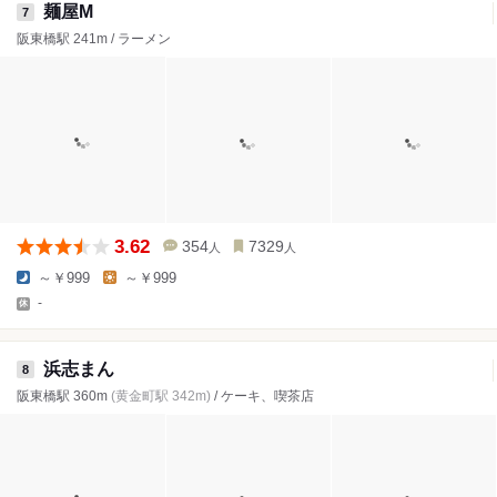
麺屋M
7
阪東橋駅 241m / ラーメン
3.62
354
7329
人
人
～￥999
～￥999
-
浜志まん
8
阪東橋駅 360m
(黄金町駅 342m)
/ ケーキ、喫茶店