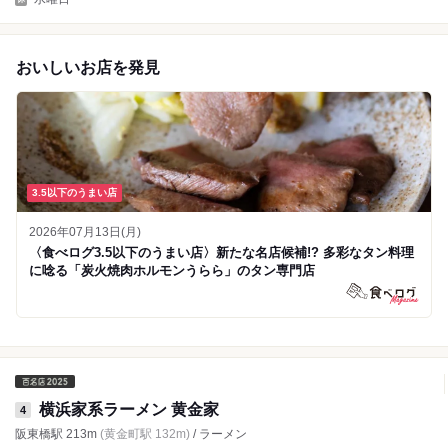
おいしいお店を発見
3.5以下のうまい店
2026年07月13日(月)
〈食べログ3.5以下のうまい店〉新たな名店候補!? 多彩なタン料理
に唸る「炭火焼肉ホルモンうらら」のタン専門店
横浜家系ラーメン 黄金家
4
阪東橋駅 213m
(黄金町駅 132m)
/ ラーメン