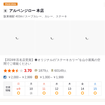
アルペンジロー 本店
6
阪東橋駅 403m / スープカレー、カレー、ステーキ
【2024年百名店受賞】◆オリジナルの“ステーキカリー”を山小屋風の空
間でご堪能ください
3.70
1879
60149
人
人
￥2,000～￥2,999
￥1,000～￥1,999
日
月
火
水
木
金
土
空席
9
10
11
12
13
14
15
8
/
情報