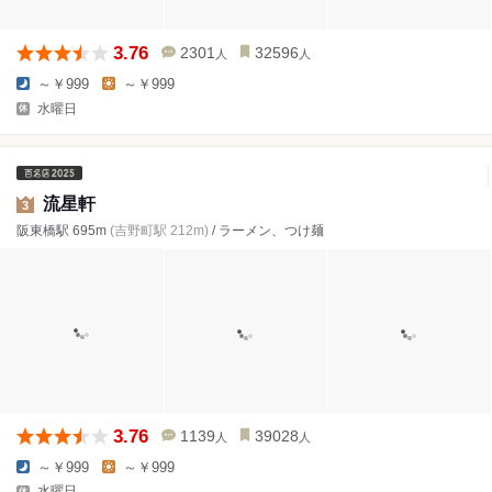
3.76
2301
32596
人
人
～￥999
～￥999
水曜日
流星軒
3
阪東橋駅 695m
(吉野町駅 212m)
/ ラーメン、つけ麺
3.76
1139
39028
人
人
～￥999
～￥999
水曜日