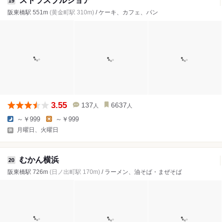
ストラスブルジョア
19
阪東橋駅 551m
(黄金町駅 310m)
/ ケーキ、カフェ、パン
3.55
137
6637
人
人
～￥999
～￥999
月曜日、火曜日
むかん横浜
20
阪東橋駅 726m
(日ノ出町駅 170m)
/ ラーメン、油そば・まぜそば