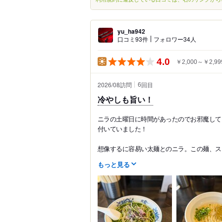
yu_ha942
口コミ93件
フォロワー34人
4.0
￥2,000～￥2,99
2026/08訪問
回目
6
冷やしも旨い！
ニラの土曜日に時間があったのでお邪魔して
付いていました！
想像するに容易い太麺とのニラ。この麺、スー
もっと見る