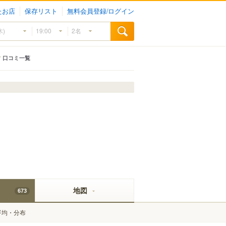
たお店
保存リスト
無料会員登録/ログイン
口コミ一覧
地図
673
平均・分布