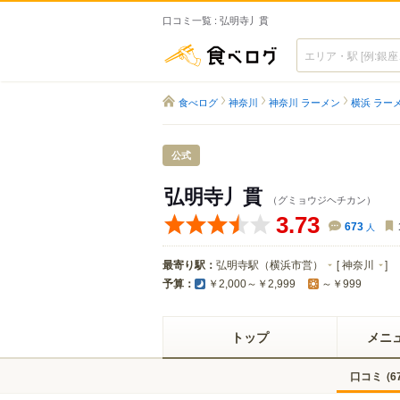
口コミ一覧 : 弘明寺丿貫
食べログ
食べログ
神奈川
神奈川 ラーメン
横浜 ラー
公式
弘明寺丿貫
（グミョウジヘチカン）
3.73
673
人
最寄り駅：
弘明寺駅（横浜市営）
[
神奈川
]
予算：
￥2,000～￥2,999
～￥999
トップ
メニ
口コミ
(
6