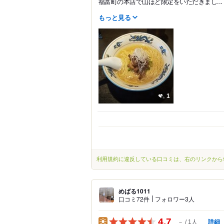
福富町の本店で山ほど限定をいただきまし...
もっと見る
1
利用規約に違反している口コミは、右のリンクから
めばる1011
口コミ72件
フォロワー3人
4.7
詳細
－
1人