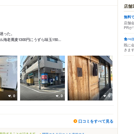
店舗
無料
店舗
PRが
迷った。
食べ
蕎麦1300円にうずら味玉150...
既に
きま
0
0
0
口コミをすべて見る
報告することができます。
問題のある口コミを連絡する