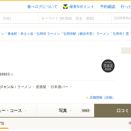
食べログについて
保有Vポイント
予約確認
行っ
メン
黄金町・井土ヶ谷・弘明寺 ラーメン
弘明寺駅（横浜市営） ラーメン
弘明寺丿貫
16923
人
ジャンル：
ラーメン
居酒屋
日本酒バー
店舗情報（詳細）
ュー・コース
写真
口コミ
5063
)
73