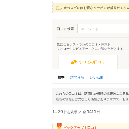
食べログにはお得なクーポンが盛りだくさ
口コミ検索
気になるレストランの口コミ・評判を
フォロー中レビュアーごとにご覧いただけます。
すべての口コミ
標準
訪問月順
いいね順
これらの口コミは、訪問した当時の主観的なご意見
最新の情報とは異なる可能性がありますので、お
1
～
20
件を表示
／
全
1411
件
ピックアップ！口コミ