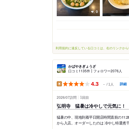
0
利用規約に違反している口コミは、右のリンクから
かばやきぎょうざ
口コミ1135件
フォロワー2076人
4.3
詳細
－
1人
2026/07訪問
回目
1
弘明寺 猛暑は冷やしで元気に！ 冷
猛暑の中、現地到着平日開店時間直前の11:
から入店。オーダーしたのは 冷やし特選煮干蕎麦