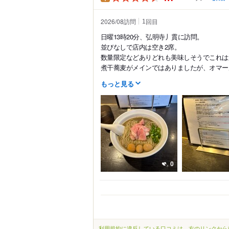
2026/08訪問
回目
1
日曜13時20分、弘明寺丿貫に訪問。
並びなしで店内は空き2席。
数量限定などありどれも美味しそうでこれは
煮干蕎麦がメインではありましたが、オマール海老
もっと見る
0
利用規約に違反している口コミは、右のリンクから