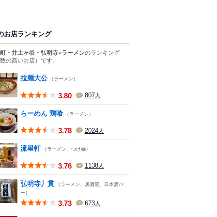
のお店ランキング
町・井土ヶ谷・弘明寺×ラーメン
のランキング
数の高いお店）
です。
拉麺大公
（ラーメン）
3.80
807
人
らーめん 鶏喰
（ラーメン）
3.78
2024
人
流星軒
（ラーメン、つけ麺）
3.76
1138
人
弘明寺丿貫
（ラーメン、居酒屋、日本酒バ
ー）
3.73
673
人