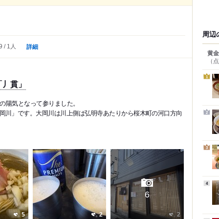
周辺
詳細
9
1人
黄金
（点
1
「丿貫」
春の陽気となって参りました。
岡川」です。大岡川は川上側は弘明寺あたりから桜木町の河口方向
2
3
4
6
5
2
2