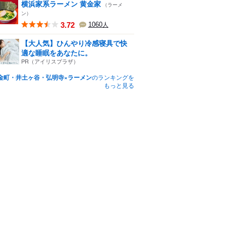
横浜家系ラーメン 黄金家
（ラーメ
ン）
3.72
1060
人
【大人気】ひんやり冷感寝具で快
適な睡眠をあなたに。
PR（アイリスプラザ）
金町・井土ヶ谷・弘明寺×ラーメン
のランキングを
もっと見る