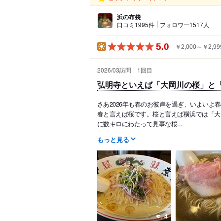
浜の布袋
口コミ1995件
フォロワー1517人
5.0
￥2,000～￥2,99
2026/03訪問
1
回目
弘明寺といえば「大岡川の桜」と
さあ2026年も春のお彼岸を過ぎ、いよいよ
春と言えば桜です。桜と言えば横浜では「大
に数キロにわたって見事な桜...
もっと見る
4