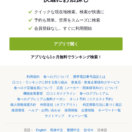
クイックな現在地検索。検索が快適に
予約も簡単。空席をスムーズに検索
会員登録なし。すぐに利用開始
アプリで開く
アプリなら1ヶ月無料でランキング検索！
利用規約
食べログについて
携帯電話番号認証とは
口コミ・ランキングに対する取り組み
飲食店・飲食企業様向けサービス
食べログ店舗会員について
広告（メーカー・団体様等向け）について
機能改善要望
口コミガイドライン
食べログプレミアム
食べログプレミアム無料クーポン
ネット予約（リクエスト予約）
個人情報保護方針
外部送信（オプトアウト）
特定商取引法に基づく表記
推奨環境
ヘルプ・お問い合わせ
採用情報
企業情報
キーワード一覧
サイトマップ
チェーン一覧
言語：
English
简体中文
繁體中文
한국어
日本語