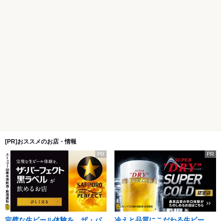
[PR]おススメのお店・情報
PR
PR
完璧な生ビール体験を。ザ・パ
冷えと品質にこだわる生ビー