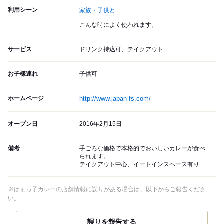
利用シーン
家族・子供と
こんな時によく使われます。
サービス
ドリンク持込可、テイクアウト
お子様連れ
子供可
ホームページ
http://www.japan-fs.com/
オープン日
2016年2月15日
備考
手ごろな価格で本格的でおいしいカレーが食べ
られます。
テイクアウト中心、イートインスペース有り
※はまっ子カレーの店舗情報に誤りがある場合は、以下からご報告くださ
い。
誤りを報告する