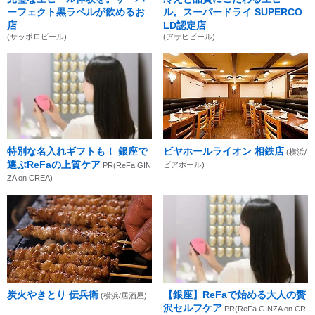
ーフェクト黒ラベルが飲めるお
ル。スーパードライ SUPERCO
店
LD認定店
(サッポロビール)
(アサヒビール)
特別な名入れギフトも！ 銀座で
ビヤホールライオン 相鉄店
(横浜/
選ぶReFaの上質ケア
ビアホール)
PR(ReFa GIN
ZA on CREA)
炭火やきとり 伝兵衛
【銀座】ReFaで始める大人の贅
(横浜/居酒屋)
沢セルフケア
PR(ReFa GINZA on CR