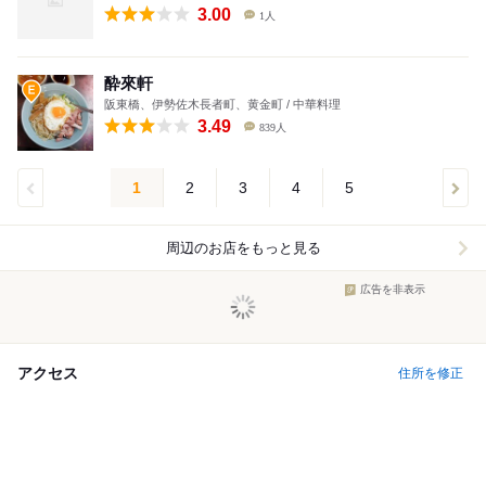
3.00
1人
酔來軒
阪東橋、伊勢佐木長者町、黄金町 / 中華料理
3.49
839人
1
2
3
4
5
周辺のお店をもっと見る
広告を非表示
アクセス
住所を修正