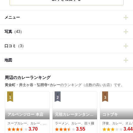
メニュー
写真
（43）
口コミ
（3）
地図
周辺のカレーランキング
黄金町・井土ヶ谷・弘明寺
×
カレー
のランキング（点数の高いお店）です。
1
2
3
アルペンジロー 本店
元祖カレータンタン麺
コトブキ
征虎 総本店
スープカレー、カレー、ステーキ
ラーメン、カレー、担々麺
洋食、カレー、オム
3.70
3.55
3.44