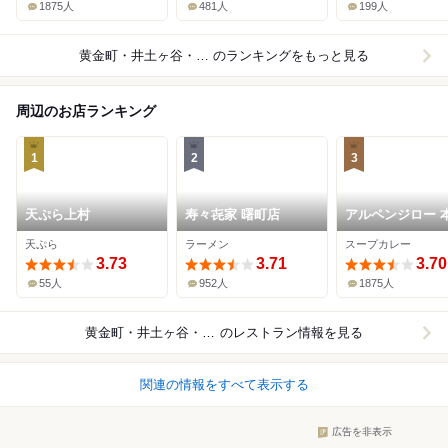
1875人
481人
199人
黄金町・井土ヶ谷・弘明寺×カレー
のランキングをもっと見る
周辺のお店ランキング
1
2
3
天ぷら上村
寿々㐂家 曙町店
アルペンジロー 
天ぷら
ラーメン
スープカレー
3.73
3.71
3.70
55人
952人
1875人
黄金町・井土ヶ谷・弘明寺
のレストラン情報を見る
関連の情報をすべて表示する
広告を非表示