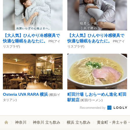
【大人気】ひんやり冷感寝具で
【大人気】ひんやり冷感寝具で
快適な睡眠をあなたに。
快適な睡眠をあなたに。
PR(アイ
PR(アイ
リスプラザ)
リスプラザ)
Osteria UVA RARA 横浜
町田汁場 しおらーめん進化 町田
(横浜/イ
駅前店
タリアン)
(町田/ラーメン)
Recommended by
神奈川
神奈川 立ち飲み
横浜 立ち飲み
黄金町・井土ヶ谷・