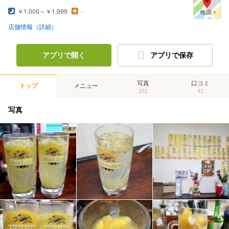
￥1,000～￥1,999
-
店舗情報（詳細）
アプリで開く
アプリで保存
写真
口コミ
トップ
メニュー
251
41
写真