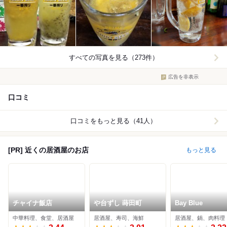
すべての写真を見る（273件）
広告を非表示
口コミ
口コミをもっと見る（41人）
[PR] 近くの居酒屋のお店
もっと見る
チャイナ飯店
や台ずし 蒔田町
Bay Blue
中華料理、食堂、居酒屋
居酒屋、寿司、海鮮
居酒屋、鍋、肉料理