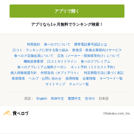
アプリで開く
アプリなら1ヶ月無料でランキング検索！
利用規約
食べログについて
携帯電話番号認証とは
口コミ・ランキングに対する取り組み
飲食店・飲食企業様向けサービス
食べログ店舗会員について
広告（メーカー・団体様等向け）について
機能改善要望
口コミガイドライン
食べログプレミアム
食べログプレミアム無料クーポン
ネット予約（リクエスト予約）
個人情報保護方針
外部送信（オプトアウト）
特定商取引法に基づく表記
推奨環境
ヘルプ・お問い合わせ
採用情報
企業情報
キーワード一覧
サイトマップ
チェーン一覧
言語：
English
简体中文
繁體中文
한국어
日本語
©Kakaku.com, Inc.