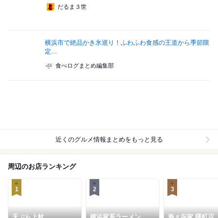
だるま３世
横浜市で絶品かき氷巡り！ふわふわ食感の王道から季節限
定...
食べログまとめ編集部
近くのグルメ情報まとめをもっと見る
周辺のお店ランキング
1
2
3
天ぷら上村
横浜家系ラーメン 黄
寿々㐂家 曙町店