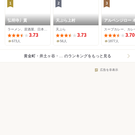
1
2
3
弘明寺丿貫
天ぷら上村
アルペンジロー 
ラーメン、居酒屋、日本酒バー
天ぷら
3.73
3.73
3.70
673人
56人
1877人
黄金町・井土ヶ谷・弘明寺×レストラン
のランキングをもっと見る
広告を非表示