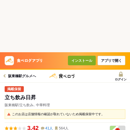
インストール
アプリで開く
阪東橋駅グルメへ
ログイン
立ち飲み日昇
阪東橋駅/立ち飲み､ 中華料理
このお店は店舗情報の確認が取れていないため掲載保留中です。
3.42
41
人
564
人