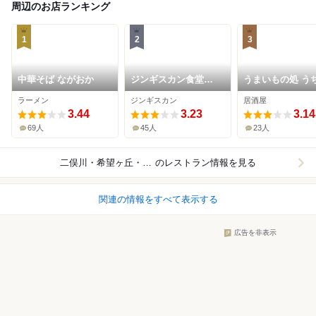
周辺のお店ランキング
1
2
3
中華そば ながおか
ジンギスカン食堂
うまいもの処 う
FAM SOULFULL
ま 希望ヶ丘本店
ラーメン
ジンギスカン
居酒屋
KITCHEN
3.44
3.23
3.14
69人
45人
23人
二俣川・希望ヶ丘・三ツ境
のレストラン情報を見る
関連の情報をすべて表示する
広告を非表示