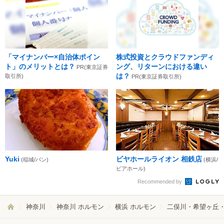
「マイナンバー×自治体ポイン
株式投資とクラウドファンディ
ト」のメリットとは？
ング、リターンにおける違い
PR(東京証券
は？
取引所)
PR(東京証券取引所)
Yuki
ビヤホールライオン 相鉄店
(稲城/パン)
(横浜/
ビアホール)
Recommended by
神奈川
神奈川 ホルモン
横浜 ホルモン
二俣川・希望ヶ丘・