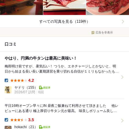
すべての写真を見る（119件）
広告を非表示
口コミ
やはり、円満の牛タンは最高に美味い！
梅雨明け前ですが、暑気払い！ つうか、エネチャージしとかないと、明
日から始まる長い長い夏期講習を乗り切れる自信が１ミリもなかったもの
で、笑。 今日もお目当ての特上牛タン元あ...
4.2
Dinner:
ヤドリ
（155）
2026/07 訪問
6回
平日16時オープン早々にIN 昼夜ご飯兼ねて利用させて頂きました 他レ
ビューにある通り 極上厚切り牛タン元が最高。 味良しボリューム良し値
段良し こりゃ売り切れます...
3.5
Dinner:
hokachi
（21）