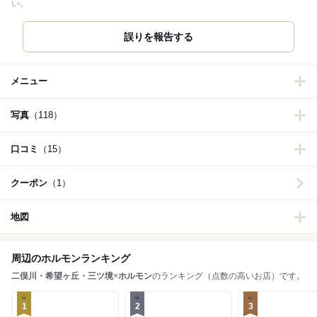
い。
誤りを報告する
メニュー
写真
（118）
口コミ
（15）
クーポン
（1）
地図
周辺のホルモンランキング
二俣川・希望ヶ丘・三ツ境
×
ホルモン
のランキング（点数の高いお店）です。
1
2
3