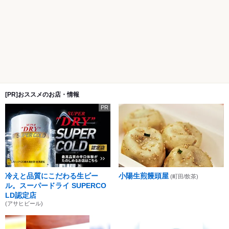
[PR]おススメのお店・情報
PR
冷えと品質にこだわる生ビー
小陽生煎饅頭屋
(町田/飲茶)
ル。スーパードライ SUPERCO
LD認定店
(アサヒビール)