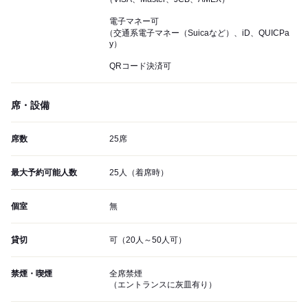
電子マネー可
（交通系電子マネー（Suicaなど）、iD、QUICPa
y）
QRコード決済可
席・設備
席数
25席
最大予約可能人数
25人（着席時）
個室
無
貸切
可（20人～50人可）
禁煙・喫煙
全席禁煙
（エントランスに灰皿有り）