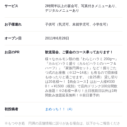
サービス
2時間半以上の宴会可、写真付きメニューあり、
デジタルメニューあり
お子様連れ
子供可（乳児可、未就学児可、小学生可）
オープン日
2011年6月28日
お店のPR
歓送迎会、ご宴会のコース承っております！
様々なホルモン類の他『わらじハラミ 200g〜』
『カルビハラミ盛り（カルビハラミのハーフ＆
ハーフ）』『家族円満セット』など！掘りごた
つ式のお座敷（※12〜14名）も有るので団体様
もゆったりと過ごせます。（全25席） 貸し切り
は20名様〜！【肉会コース】はお一人様¥330
0！＋¥1500（税別）で店内ドリンク100分間飲
み放題！※2名様〜承り！土日祝前日以外は1時
間飲み放題延長無料！※前日要予約
初投稿者
まめっち！！
（4）
※もつやき処 円満の店舗情報に誤りがある場合は、以下からご報告くださ