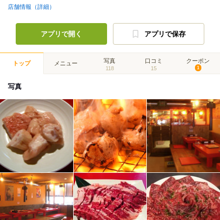
店舗情報（詳細）
アプリで開く
アプリで保存
写真
口コミ
クーポン
トップ
メニュー
118
15
1
写真