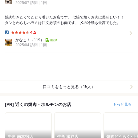
2025/07 訪問
1回
焼肉行きたくてたどり着いたお店です。 七輪で焼くお肉は美味しい！！
タンとわらじハラミは注文必須のお肉です。 〆の冷麺も最高でした。 全
部美味しすぎてお酒が進みました! ...
4.5
Dinner:
かなこ！
（119）
2025/04 訪問
1回
口コミをもっと見る（15人）
[PR] 近くの焼肉・ホルモンのお店
もっと見る
牛角 南本宿店
牛角 瀬谷店
焼肉どうらく×上