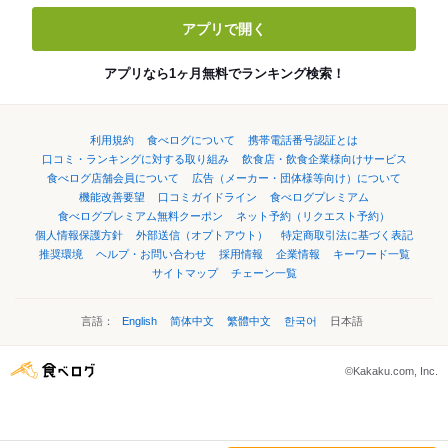
アプリで開く
アプリなら1ヶ月無料でランキング検索！
利用規約
食べログについて
携帯電話番号認証とは
口コミ・ランキングに対する取り組み
飲食店・飲食企業様向けサービス
食べログ店舗会員について
広告（メーカー・団体様等向け）について
機能改善要望
口コミガイドライン
食べログプレミアム
食べログプレミアム無料クーポン
ネット予約（リクエスト予約）
個人情報保護方針
外部送信（オプトアウト）
特定商取引法に基づく表記
推奨環境
ヘルプ・お問い合わせ
採用情報
企業情報
キーワード一覧
サイトマップ
チェーン一覧
言語：
English
简体中文
繁體中文
한국어
日本語
©Kakaku.com, Inc.