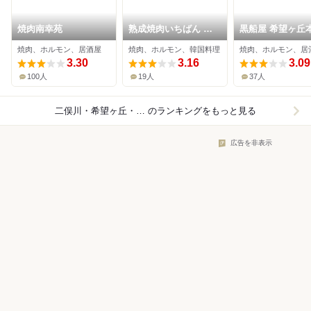
焼肉南幸苑
熟成焼肉いちばん 瀬
黒船屋 希望ヶ丘
谷阿久和店
焼肉、ホルモン、居酒屋
焼肉、ホルモン、韓国料理
焼肉、ホルモン、居
3.30
3.16
3.09
100人
19人
37人
二俣川・希望ヶ丘・三ツ境×ホルモン
のランキングをもっと見る
広告を非表示