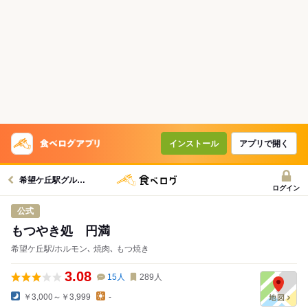
コースで使えるクーポン
戻る
クーポンを利用せず予約する
インストール
アプリで開く
希望ケ丘駅グルメへ
ログイン
公式
もつやき処 円満
希望ケ丘駅/ホルモン､ 焼肉､ もつ焼き
3.08
15
人
289
人
￥3,000～￥3,999
-