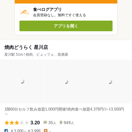
食べログアプリ
会員登録なし。無料ですぐ使える
アプリを開く
焼肉どうらく 星川店
星川駅 51m / 焼肉、ビュッフェ、居酒屋
1階60分セルフ飲み放題1,000円開催!焼肉食べ放題4,378円/ｺｰｽ3,500円
～
3.20
35
949
人
人
￥3,000～￥3,999
-