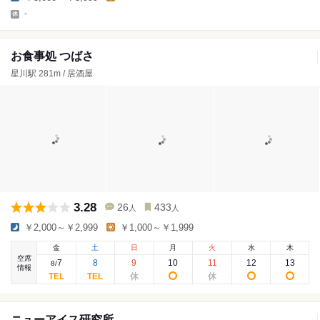
-
お食事処 つばさ
星川駅 281m / 居酒屋
3.28
26
433
人
人
￥2,000～￥2,999
￥1,000～￥1,999
金
土
日
月
火
水
木
空席
7
8
9
10
11
12
13
8
/
情報
ニューアイス研究所