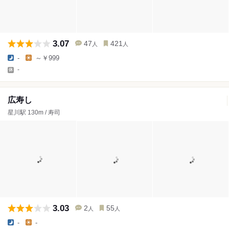
3.07
47
421
人
人
-
～￥999
-
広寿し
星川駅 130m / 寿司
3.03
2
55
人
人
-
-