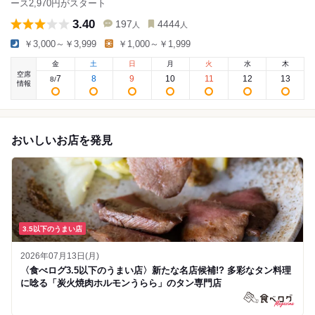
ース2,970円がスタート
3.40
197
4444
人
人
￥3,000～￥3,999
￥1,000～￥1,999
金
土
日
月
火
水
木
空席
7
8
9
10
11
12
13
8
/
情報
おいしいお店を発見
3.5以下のうまい店
2026年07月13日(月)
〈食べログ3.5以下のうまい店〉新たな名店候補!? 多彩なタン料理
に唸る「炭火焼肉ホルモンうらら」のタン専門店