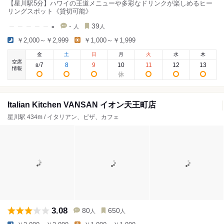
【星川駅5分】ハワイの王道メニューや多彩なドリンクが楽しめるヒー
リングスポット《貸切可能》
-
-
39
人
人
￥2,000～￥2,999
￥1,000～￥1,999
金
土
日
月
火
水
木
空席
7
8
9
10
11
12
13
8
/
情報
Italian Kitchen VANSAN イオン天王町店
星川駅 434m / イタリアン、ピザ、カフェ
3.08
80
650
人
人