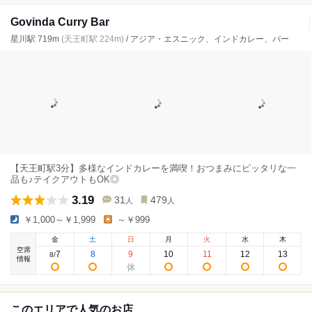
Govinda Curry Bar
星川駅 719m
(天王町駅 224m)
/ アジア・エスニック、インドカレー、バー
【天王町駅3分】多様なインドカレーを満喫！おつまみにピッタリな一
品も♪テイクアウトもOK◎
3.19
31
479
人
人
￥1,000～￥1,999
～￥999
金
土
日
月
火
水
木
空席
7
8
9
10
11
12
13
8
/
情報
このエリアで人気のお店