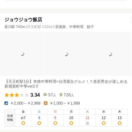
ジョウジョウ飯店
星川駅 742m
(天王町駅 133m)
/ 居酒屋、中華料理、餃子
【天王町駅1分】本格中華料理×台湾屋台グルメ！？老若男女が楽しめる
新感覚町中華ver2.0
3.34
57
728
人
人
￥2,000～￥2,999
￥1,000～￥1,999
金
土
日
月
火
水
木
空席
7
8
9
10
11
12
13
8
/
情報