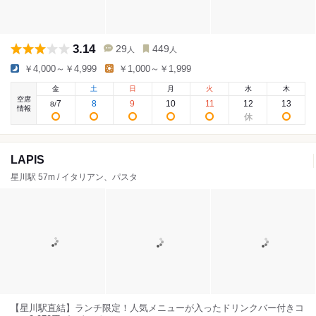
3.14
29
449
人
人
￥4,000～￥4,999
￥1,000～￥1,999
金
土
日
月
火
水
木
空席
7
8
9
10
11
12
13
8
/
情報
LAPIS
星川駅 57m / イタリアン、パスタ
【星川駅直結】ランチ限定！人気メニューが入ったドリンクバー付きコ