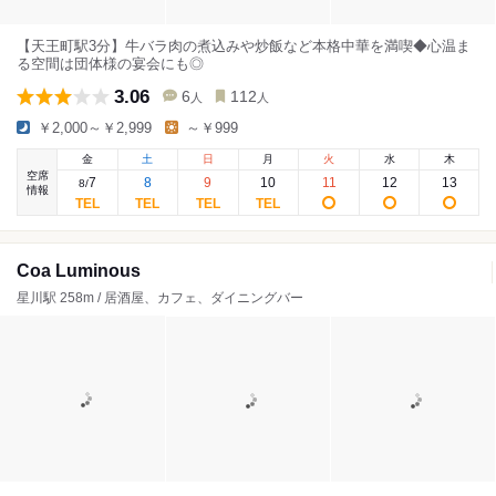
【天王町駅3分】牛バラ肉の煮込みや炒飯など本格中華を満喫◆心温ま
る空間は団体様の宴会にも◎
3.06
6
112
人
人
￥2,000～￥2,999
～￥999
金
土
日
月
火
水
木
空席
7
8
9
10
11
12
13
8
/
情報
Coa Luminous
星川駅 258m / 居酒屋、カフェ、ダイニングバー