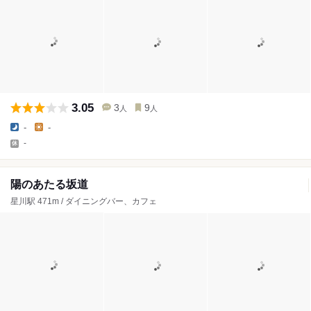
3.05
3
9
人
人
-
-
-
陽のあたる坂道
星川駅 471m / ダイニングバー、カフェ