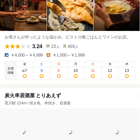
お母さんが作ったような温かみ。ビストロ晩ごはんとワインのお店。
3.24
22
465
人
人
￥4,000～￥4,999
￥1,000～￥1,999
金
土
日
月
火
水
木
空席
7
8
9
10
11
12
13
8
/
情報
炭火串居酒屋 とりあえず
星川駅 224m / 焼き鳥、串焼き、居酒屋