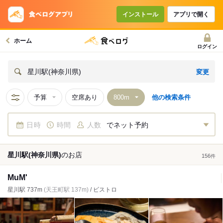
インストール
アプリで開く
ホーム
ログイン
変更
星川駅(神奈川県)
予算
空席あり
他の検索条件
日時
時間
人数
でネット予約
星川駅(神奈川県)
の
お店
156
件
MuM'
星川駅 737m
(天王町駅 137m)
/ ビストロ