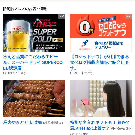
[PR]おススメのお店・情報
PR
PR
冷えと品質にこだわる生ビー
【ロケットナウ】が利用できる
ル。スーパードライ SUPERCO
食べログ掲載店舗をご紹介しま
LD認定店
す。
(アサヒビール)
(ロケットナウ)
炭火やきとり 伝兵衛
特別な名入れギフトも！ 銀座で
(横浜/居酒屋)
選ぶReFaの上質ケア
PR(ReFa GIN
ZA on CREA)