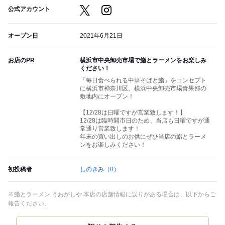
公式アカウント
オープン日
2021年6月21日
お店のPR
横浜市中央卸売市場で鮨とラーメンをお楽しみ
ください！
「毎日食べられる中華そばと鮨」をコンセプト
に横浜市神奈川区、横浜中央卸売市場青果部の
敷地内にオープン！
【12/28は日曜ですが営業致します！】
12/28は臨時開市日のため、当店も日曜ですが通
常通り営業致します！
年末の買い出しのお供にぜひ当店の鮨とラーメ
ンをお楽しみください！
初投稿者
しのきみ
（0）
※鮨とラーメン うおがしや 本店の店舗情報に誤りがある場合は、以下からご
報告ください。