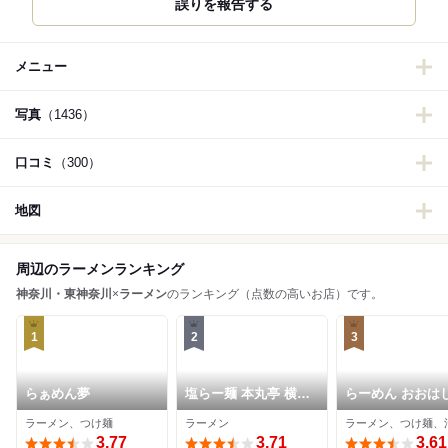
誤りを報告する
メニュー
写真
（1436）
口コミ
（300）
地図
周辺のラーメンランキング
神奈川・東神奈川
×
ラーメン
のランキング（点数の高いお店）です。
1
2
3
らぁめん夢
塩らー麺 本丸亭 横浜
らーめん おおは
店
ラーメン、つけ麺
ラーメン
3.77
3.71
3.61