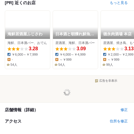
[PR] 近くのお店
もっと見る
海鮮居酒屋ふじさわ
日本酒と朝獲れ鮮魚
徳永肉酒場 本店
源の蔵
海鮮、日本酒バー、おでん
居酒屋、海鮮、日本酒バー
居酒屋、焼き鳥、も
3.28
3.09
3.13
￥6,000～￥7,999
￥4,000～￥4,999
￥2,000～￥2,999
Dinner:
Dinner:
Dinner:
-
～￥999
～￥999
Lunch:
Lunch:
Lunch:
54人
54人
99人
広告を非表示
店舗情報（詳細）
修正
アクセス
住所を修正