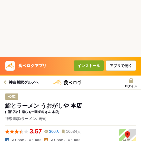
インストール
アプリで開く
神奈川駅グルメへ
ログイン
公式
鮨とラーメン うおがしや 本店
(【旧店名】鮨らぁー麺 釣りきん 本店)
神奈川駅/ラーメン､ 寿司
3.57
300
人
10534
人
￥1,000～￥1,999
￥1,000～￥1,999