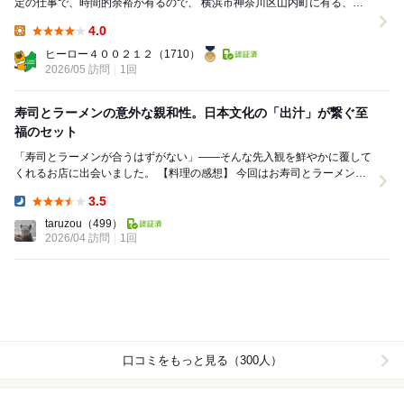
定の仕事で、時間的余裕が有るので、 横浜市神奈川区山内町に有る、横
浜市中 央卸...
4.0
Lunch:
ヒーロー４００２１２
（1710）
2026/05 訪問
1回
寿司とラーメンの意外な親和性。日本文化の「出汁」が繋ぐ至
福のセット
「寿司とラーメンが合うはずがない」——そんな先入観を鮮やかに覆して
くれるお店に出会いました。 【料理の感想】 今回はお寿司とラーメンを
セットでいただきましたが、この二つがこれほ...
3.5
Dinner:
taruzou
（499）
2026/04 訪問
1回
口コミをもっと見る（300人）