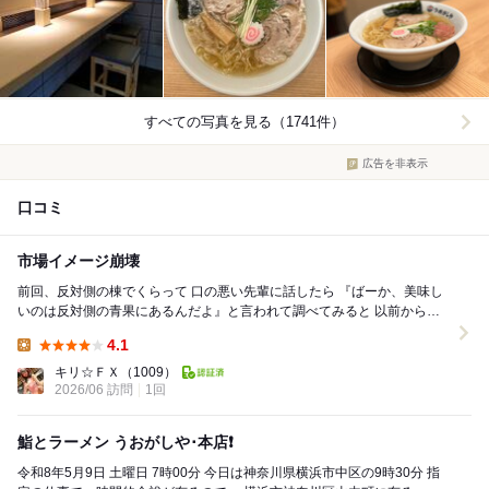
すべての写真を見る（1741件）
広告を非表示
口コミ
市場イメージ崩壊
前回、反対側の棟でくらって 口の悪い先輩に話したら 『ばーか、美味し
いのは反対側の青果にあるんだよ』と言われて調べてみると 以前から気
になっていた 【うおがしや】の...
4.1
Lunch:
キリ☆ＦＸ
（1009）
2026/06 訪問
1回
鮨とラーメン うおがしや･本店❗️
令和8年5月9日 土曜日 7時00分 今日は神奈川県横浜市中区の9時30分 指