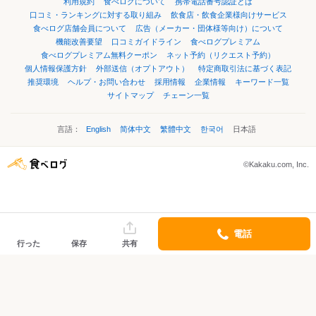
利用規約
食べログについて
携帯電話番号認証とは
口コミ・ランキングに対する取り組み
飲食店・飲食企業様向けサービス
食べログ店舗会員について
広告（メーカー・団体様等向け）について
機能改善要望
口コミガイドライン
食べログプレミアム
食べログプレミアム無料クーポン
ネット予約（リクエスト予約）
個人情報保護方針
外部送信（オプトアウト）
特定商取引法に基づく表記
推奨環境
ヘルプ・お問い合わせ
採用情報
企業情報
キーワード一覧
サイトマップ
チェーン一覧
言語：
English
简体中文
繁體中文
한국어
日本語
©Kakaku.com, Inc.
電話
行った
保存
共有