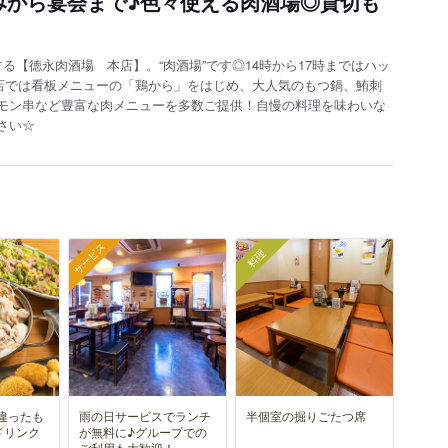
みから宴会まで♪色々使える肉酒場◎貸切も
る【徳永肉酒場 本店】。“肉酒場”です◎14時から17時まではハッ
店では看板メニューの「鶏から」をはじめ、大人気のもつ鍋、鮪刺
モン串など豊富な肉メニューを多数ご提供！自慢の料理を味わいな
さい☆
サービス
料理
違ったも
雨の日サービスでランチ
半個室の掘りごたつ席
ドリンク
が無料に♪グループでの
ご利用も大歓迎！