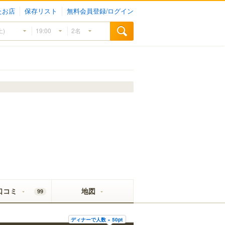
たお店
保存リスト
無料会員登録/ログイン
口コミ
地図
99
ディナーで人数 × 50pt