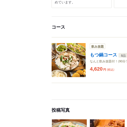
めています。
コース
飲み放題
もつ鍋コース
8品
なんと飲み放題付！(90分
4,620
円
(税込)
投稿写真