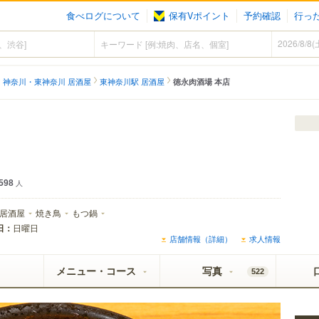
食べログについて
保有Vポイント
予約確認
行っ
神奈川・東神奈川 居酒屋
東神奈川駅 居酒屋
徳永肉酒場 本店
598
人
居酒屋
焼き鳥
もつ鍋
日：
日曜日
店舗情報（詳細）
求人情報
メニュー・コース
写真
522