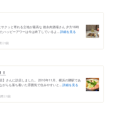
りにサクッと寄れる立地が最高な 徳永肉酒場さん 夕方16時
たハッピーアワーは今は終了しているよ...
詳細を見る
問
1回
！！
店】さんに訪店しました。 2010年11月、横浜の隣駅であ
がらも落ち着いた雰囲気で住みやすいと...
詳細を見る
 訪問
1回