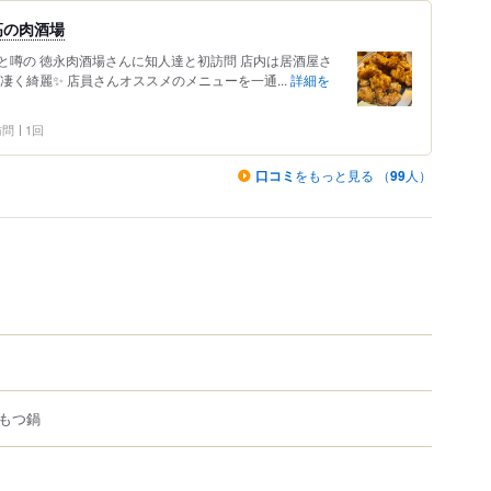
高の肉酒場
と噂の 徳永肉酒場さんに知人達と初訪問 店内は居酒屋さ
凄く綺麗✨ 店員さんオススメのメニューを一通...
詳細を
 訪問
1回
口コミ
をもっと見る （
99
人）
もつ鍋