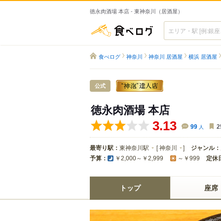
徳永肉酒場 本店 - 東神奈川（居酒屋）
食べログ
食べログ
神奈川
神奈川 居酒屋
横浜 居酒屋
公式
徳永肉酒場 本店
3.13
99
人
2
最寄り駅：
東神奈川駅
[
神奈川
]
ジャンル：
予算：
定休
￥2,000～￥2,999
～￥999
トップ
座席