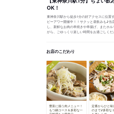
【東神奈川駅1分】ちょい飲
OK！
東神奈川駅から徒歩1分の好アクセスに位置す
ピーアワー開催中！！サクッと昼飲みも♪当
し、新鮮なお肉の串焼きや串揚げ、またホル
がら、ごゆっくり楽しい時間をお過ごしくだ
お店のこだわり
ドリンク
料理
豊富に揃う肉メニュー！
定番からひと味
もつ鍋コース＆多彩な一
のまで♪多彩な
品料理をご用意◎
を楽しんで