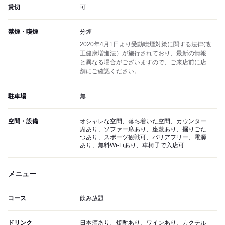
貸切
可
禁煙・喫煙
分煙
2020年4月1日より受動喫煙対策に関する法律(改
正健康増進法）が施行されており、最新の情報
と異なる場合がございますので、ご来店前に店
舗にご確認ください。
駐車場
無
空間・設備
オシャレな空間、落ち着いた空間、カウンター
席あり、ソファー席あり、座敷あり、掘りごた
つあり、スポーツ観戦可、バリアフリー、電源
あり、無料Wi-Fiあり、車椅子で入店可
メニュー
コース
飲み放題
ドリンク
日本酒あり、焼酎あり、ワインあり、カクテル