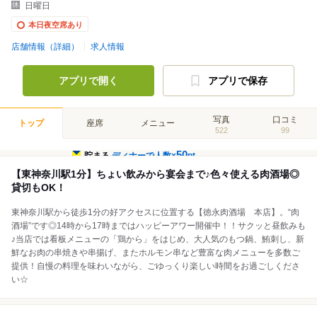
日曜日
本日夜空席あり
店舗情報（詳細）
求人情報
アプリで開く
アプリで保存
写真
口コミ
トップ
座席
メニュー
522
99
50
貯まる
ディナーで人数×
pt
【東神奈川駅1分】ちょい飲みから宴会まで♪色々使える肉酒場◎
貸切もOK！
東神奈川駅から徒歩1分の好アクセスに位置する【徳永肉酒場 本店】。“肉
酒場”です◎14時から17時まではハッピーアワー開催中！！サクッと昼飲みも
♪当店では看板メニューの「鶏から」をはじめ、大人気のもつ鍋、鮪刺し、新
鮮なお肉の串焼きや串揚げ、またホルモン串など豊富な肉メニューを多数ご
提供！自慢の料理を味わいながら、ごゆっくり楽しい時間をお過ごしくださ
い☆