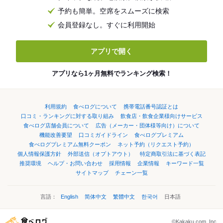
予約も簡単。空席をスムーズに検索
会員登録なし。すぐに利用開始
アプリで開く
アプリなら1ヶ月無料でランキング検索！
利用規約
食べログについて
携帯電話番号認証とは
口コミ・ランキングに対する取り組み
飲食店・飲食企業様向けサービス
食べログ店舗会員について
広告（メーカー・団体様等向け）について
機能改善要望
口コミガイドライン
食べログプレミアム
食べログプレミアム無料クーポン
ネット予約（リクエスト予約）
個人情報保護方針
外部送信（オプトアウト）
特定商取引法に基づく表記
推奨環境
ヘルプ・お問い合わせ
採用情報
企業情報
キーワード一覧
サイトマップ
チェーン一覧
言語：
English
简体中文
繁體中文
한국어
日本語
©Kakaku.com, Inc.