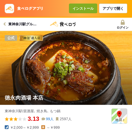
コースで使えるクーポン
戻る
インストール
アプリで開く
東神奈川駅グルメへ
クーポンを利用せず予約する
ログイン
公式
徳永肉酒場 本店
東神奈川駅/居酒屋､ 焼き鳥､ もつ鍋
3.13
99
人
2597
人
￥2,000～￥2,999
～￥999