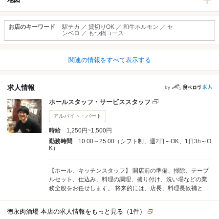
お店のキーワード
駅チカ ／ 貸切りOK ／ 和牛ホルモン ／ セ
ンベロ ／ もつ鍋コース
関連の情報をすべて表示する
求人情報
by
ホールスタッフ・サービススタッフ
アルバイト・パート
時給
1,250円~1,500円
勤務時間
10:00～25:00（シフト制、週2日～OK、1日3h～O
K）
【ホール、キッチンスタッフ】 開店前の準備、掃除、テーブ
ルセット、仕込み、料理の調理、盛り付け、洗い場などの業
務全般をお任せします。 将来的には、店長、料理長候補とし
て、シフト管理、予算管理、仕入れ、食材管理、メニュー開
発、他のスタッフへの指導・育成などの業務もお任せしま
徳永肉酒場 本店の求人情報をもっと見る（
1
件）
す。