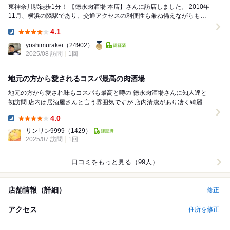
東神奈川駅徒歩1分！ 【徳永肉酒場 本店】さんに訪店しました。 2010年
11月、横浜の隣駅であり、交通アクセスの利便性も兼ね備えながらも落
ち着いた雰囲気で住みやすいと...
4.1
Dinner:
yoshimurakei
（24902）
2025/08 訪問
1回
地元の方から愛されるコスパ最高の肉酒場
地元の方から愛され味もコスパも最高と噂の 徳永肉酒場さんに知人達と
初訪問 店内は居酒屋さんと言う雰囲気ですが 店内清潔があり凄く綺麗✨
店員さんオススメのメニューを一通...
4.0
Dinner:
リンリン9999
（1429）
2025/07 訪問
1回
口コミをもっと見る（99人）
店舗情報（詳細）
修正
アクセス
住所を修正