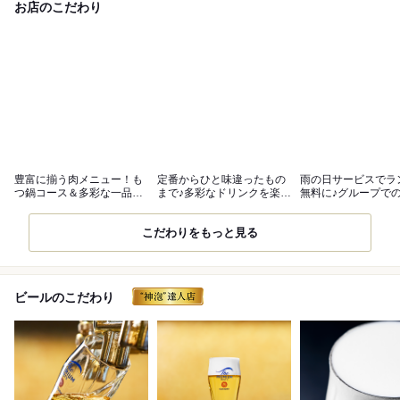
お店のこだわり
豊富に揃う肉メニュー！も
定番からひと味違ったもの
雨の日サービスでラ
つ鍋コース＆多彩な一品料
まで♪多彩なドリンクを楽し
無料に♪グループで
理をご用意◎
んで
も大歓迎！
こだわりをもっと見る
ビールのこだわり