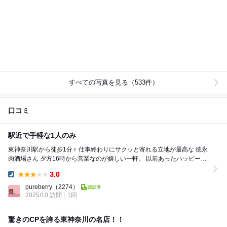
すべての写真を見る（533件）
口コミ
駅近で手軽な1人のみ
東神奈川駅から徒歩1分‍♀️ 仕事終わりにサクッと寄れる立地が最高な 徳永
肉酒場さん 夕方16時から営業なのが嬉しい一軒。 以前あったハッピーア
ワーは今は終了しているよ...
3.0
Dinner:
pureberry
（2274）
2025/10 訪問
1回
驚きのCPを誇る東神奈川の名店！！