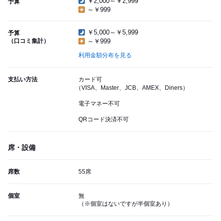
￥2,000～￥2,999
予算
～￥999
￥5,000～￥5,999
予算
（口コミ集計）
～￥999
利用金額分布を見る
支払い方法
カード可
（VISA、Master、JCB、AMEX、Diners）
電子マネー不可
QRコード決済不可
席・設備
席数
55席
個室
無
（※個室はないですが半個室あり）