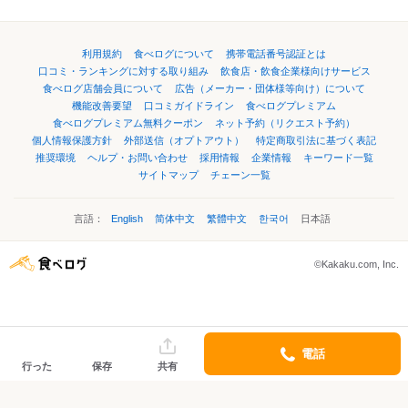
利用規約
食べログについて
携帯電話番号認証とは
口コミ・ランキングに対する取り組み
飲食店・飲食企業様向けサービス
食べログ店舗会員について
広告（メーカー・団体様等向け）について
機能改善要望
口コミガイドライン
食べログプレミアム
食べログプレミアム無料クーポン
ネット予約（リクエスト予約）
個人情報保護方針
外部送信（オプトアウト）
特定商取引法に基づく表記
推奨環境
ヘルプ・お問い合わせ
採用情報
企業情報
キーワード一覧
サイトマップ
チェーン一覧
言語：
English
简体中文
繁體中文
한국어
日本語
©Kakaku.com, Inc.
電話
行った
保存
共有