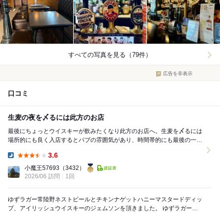
すべての写真を見る（79件）
広告を非表示
口コミ
生麦の夜を〆るには此方のお店
最後にちょっとウイスキーが飲みたくなり此方のお店へ。生麦を〆るには
場所的にも良く入店するとパブの雰囲気があり、時間帯的にも最後の一杯
の方が多かったと思います。こういう雰囲気のお店で...
3.6
Dinner:
小魔王57693
（3432）
2026/06 訪問
1回
ゆずラガー常陸野ネストビールとチキンナゲットハニーマスタードディッ
プ、アイリッシュウイスキーのジェムソンを頂きました。 ゆずラガーっ
てどんなんだろ？って半信半疑で注文したけど、ほ...