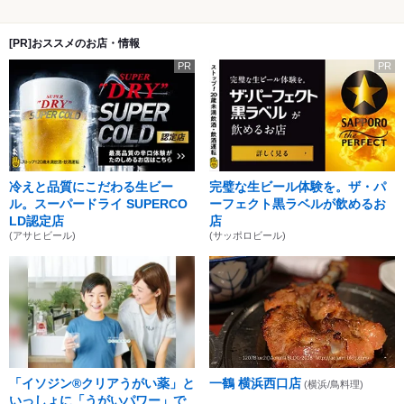
[PR]おススメのお店・情報
PR
PR
冷えと品質にこだわる生ビー
完璧な生ビール体験を。ザ・パ
ル。スーパードライ SUPERCO
ーフェクト黒ラベルが飲めるお
LD認定店
店
(アサヒビール)
(サッポロビール)
「イソジン®クリアうがい薬」と
一鶴 横浜西口店
(横浜/鳥料理)
いっしょに「うがいパワー」で