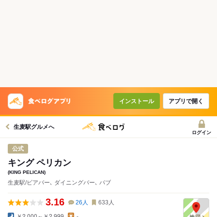
インストール
アプリで開く
生麦駅グルメへ
ログイン
公式
キング ペリカン
(KING PELICAN)
生麦駅/ビアバー､ ダイニングバー､ パブ
3.16
26
人
633
人
￥2,000～￥2,999
-