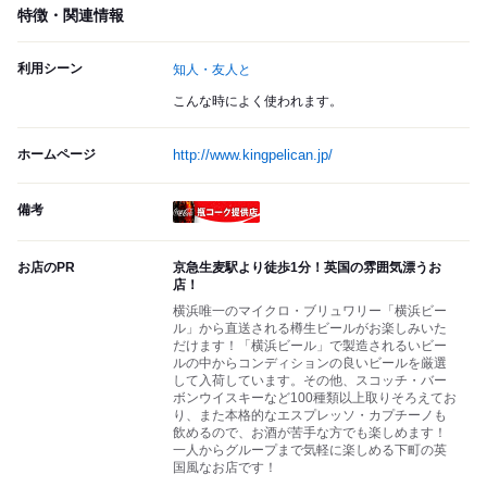
特徴・関連情報
利用シーン
知人・友人と
こんな時によく使われます。
ホームページ
http://www.kingpelican.jp/
備考
瓶コーク提供店
お店のPR
京急生麦駅より徒歩1分！英国の雰囲気漂うお
店！
横浜唯一のマイクロ・ブリュワリー「横浜ビー
ル」から直送される樽生ビールがお楽しみいた
だけます！「横浜ビール」で製造されるいビー
ルの中からコンディションの良いビールを厳選
して入荷しています。その他、スコッチ・バー
ボンウイスキーなど100種類以上取りそろえてお
り、また本格的なエスプレッソ・カプチーノも
飲めるので、お酒が苦手な方でも楽しめます！
一人からグループまで気軽に楽しめる下町の英
国風なお店です！