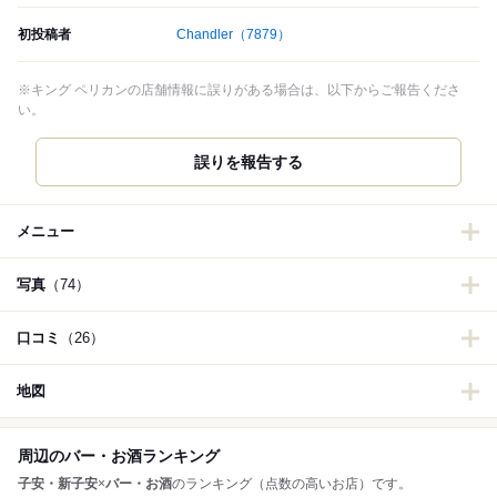
初投稿者
Chandler
（7879）
※キング ペリカンの店舗情報に誤りがある場合は、以下からご報告くださ
い。
誤りを報告する
メニュー
写真
（74）
口コミ
（26）
地図
周辺のバー・お酒ランキング
子安・新子安
×
バー・お酒
のランキング（点数の高いお店）です。