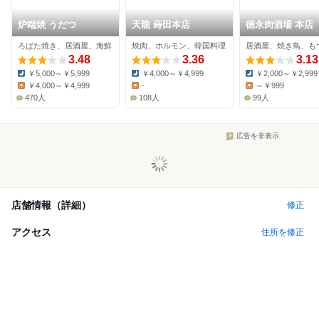
炉端焼 うだつ
天龍 蒔田本店
徳永肉酒場 本店
ろばた焼き、居酒屋、海鮮
焼肉、ホルモン、韓国料理
居酒屋、焼き鳥、も
3.48
3.36
3.13
￥5,000～￥5,999
￥4,000～￥4,999
￥2,000～￥2,999
Dinner:
Dinner:
Dinner:
￥4,000～￥4,999
-
～￥999
Lunch:
Lunch:
Lunch:
470人
108人
99人
広告を非表示
店舗情報（詳細）
修正
アクセス
住所を修正