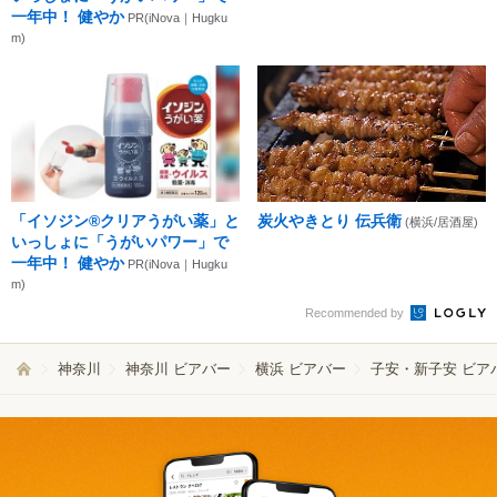
一年中！ 健やか
PR(iNova｜Hugku
m)
「イソジン®クリアうがい薬」と
炭火やきとり 伝兵衛
(横浜/居酒屋)
いっしょに「うがいパワー」で
一年中！ 健やか
PR(iNova｜Hugku
m)
Recommended by
神奈川
神奈川 ビアバー
横浜 ビアバー
子安・新子安 ビア