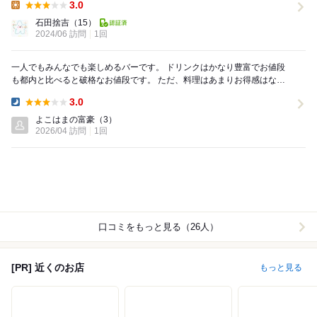
3.0
Lunch:
石田捨吉
（15）
2024/06 訪問
1回
一人でもみんなでも楽しめるバーです。 ドリンクはかなり豊富でお値段
も都内と比べると破格なお値段です。 ただ、料理はあまりお得感はな
く、むしろお高めな印象。 近場で飲んだ後に締...
3.0
Dinner:
よこはまの富豪
（3）
2026/04 訪問
1回
口コミをもっと見る（26人）
[PR] 近くのお店
もっと見る