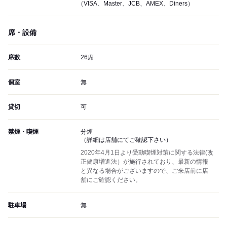
（VISA、Master、JCB、AMEX、Diners）
席・設備
席数
26席
個室
無
貸切
可
禁煙・喫煙
分煙
（詳細は店舗にてご確認下さい）
2020年4月1日より受動喫煙対策に関する法律(改
正健康増進法）が施行されており、最新の情報
と異なる場合がございますので、ご来店前に店
舗にご確認ください。
駐車場
無