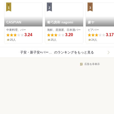
1
2
3
CASPIAN
肴巧房和 nagomi
麥ヤ
中東料理、バー
海鮮、居酒屋、日本酒バー
ビアバー
3.24
3.20
3.17
25人
25人
24人
子安・新子安×バー・お酒
のランキングをもっと見る
広告を非表示