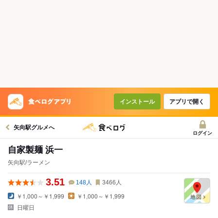
インストール
アプリで開く
矢向駅グルメへ
ログイン
自家製麺 浜一
矢向駅/ラーメン
3.51
148
人
3466
人
￥1,000～￥1,999
￥1,000～￥1,999
日曜日