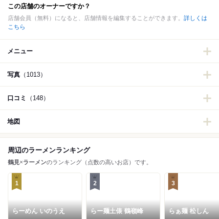
この店舗のオーナーですか？
店舗会員（無料）になると、店舗情報を編集することができます。
詳しくは
こちら
メニュー
写真
（1013）
口コミ
（148）
地図
周辺のラーメンランキング
鶴見
×
ラーメン
のランキング（点数の高いお店）です。
1
2
3
らーめん いのうえ
らー麺土俵 鶴嶺峰
らぁ麺 松しん