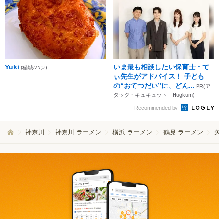
Yuki
いま最も相談したい保育士・て
(稲城/パン)
ぃ先生がアドバイス！ 子ども
の“おてつだい”に、どん...
PR(ア
タック・キュキュット｜Hugkum)
Recommended by
神奈川
神奈川 ラーメン
横浜 ラーメン
鶴見 ラーメン