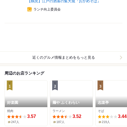
【鶴見】江戸の洒落の集大成『おかめそば』
ランチ向上委員会
近くのグルメ情報まとめをもっと見る
周辺のお店ランキング
1
2
3
好楽園
麺や ふくわらい
志楽亭
焼肉
ラーメン
そば
3.57
3.52
3.44
247人
187人
219人