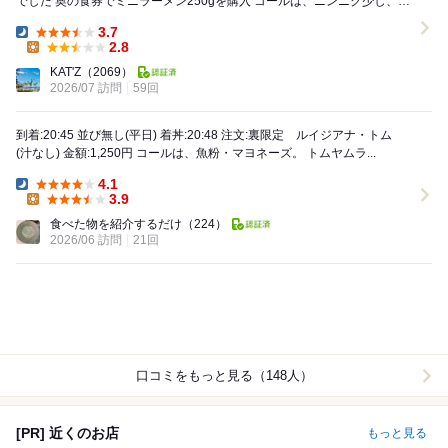
でした 奥の食券でミニラーメン250gを購入 コールは、ニンニク少し、野
菜少し 以前...
3.7
Dinner:
2.8
Lunch:
KAT'Z
（2069）
2026/07 訪問
59回
到着:20:45 並び無し(平日) 着丼:20:48 注文:裏限定 ルイジアナ・トム
(汁なし) 金額:1,250円 コールは、魚粉・マヨネーズ。 トムヤムラ...
4.1
Dinner:
3.9
Lunch:
食べた物を紹介するだけ
（224）
2026/06 訪問
21回
口コミをもっと見る（148人）
[PR] 近くのお店
もっと見る