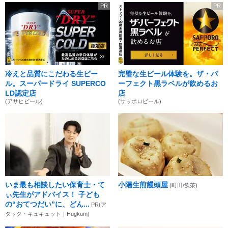
PR
PR
冷えと品質にこだわる生ビー
完璧な生ビール体験を。ザ・パ
ル。スーパードライ SUPERCO
ーフェクト黒ラベルが飲めるお
LD認定店
店
(アサヒビール)
(サッポロビール)
いま最も相談したい保育士・て
小陽生煎饅頭屋
(町田/飲茶)
ぃ先生がアドバイス！ 子ども
の“おてつだい”に、どん...
PR(ア
タック・キュキュット｜Hugkum)