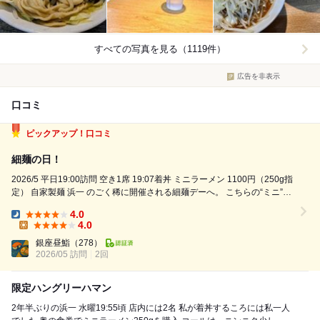
すべての写真を見る（1119件）
広告を非表示
口コミ
ピックアップ！口コミ
細麺の日！
2026/5 平日19:00訪問 空き1席 19:07着丼 ミニラーメン 1100円（250g指
定） 自家製麺 浜一 のごく稀に開催される細麺デーへ。 こちらの“ミニ”は
肉が1枚になるという意味で、麺量は最大350gまで選択可能。二郎系初心
4.0
者にも入りやすいシステムです。とはいえ...
Dinner:
4.0
Lunch:
銀座昼鮨
（278）
2026/05 訪問
2回
限定ハングリーハマン
2年半ぶりの浜一 水曜19:55頃 店内には2名 私が着丼するころには私一人