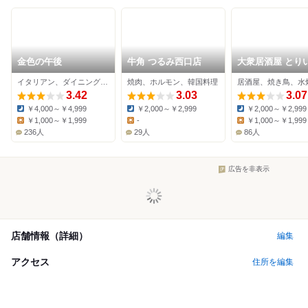
金色の午後
牛角 つるみ西口店
大衆居酒屋 とり
ず 鶴見東口店
イタリアン、ダイニングバー、パスタ
焼肉、ホルモン、韓国料理
居酒屋、焼き鳥、水
3.42
3.03
3.07
￥4,000～￥4,999
￥2,000～￥2,999
￥2,000～￥2,999
Dinner:
Dinner:
Dinner:
￥1,000～￥1,999
-
￥1,000～￥1,999
Lunch:
Lunch:
Lunch:
236人
29人
86人
広告を非表示
店舗情報（詳細）
編集
アクセス
住所を編集