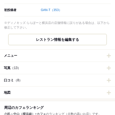
初投稿者
GAN-T
（353）
※ディノキッズ ららぽーと横浜店の店舗情報に誤りがある場合は、以下から
修正して下さい。
レストラン情報を編集する
メニュー
写真
（13）
口コミ
（8）
地図
周辺のカフェランキング
小机～中山（横浜線）
×
カフェ
のランキング（点数の高いお店）です。