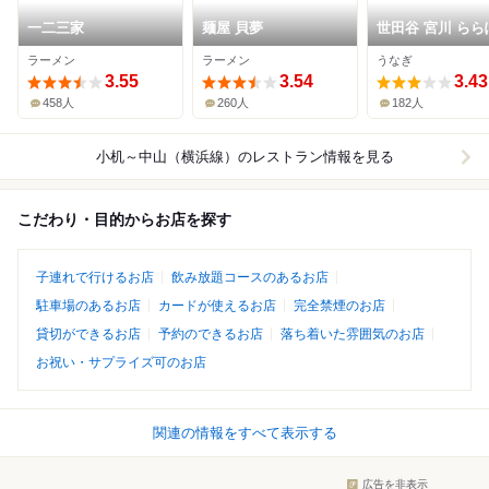
一二三家
麺屋 貝夢
世田谷 宮川 らら
と横浜店
ラーメン
ラーメン
うなぎ
3.55
3.54
3.43
458人
260人
182人
小机～中山（横浜線）
のレストラン情報を見る
こだわり・目的からお店を探す
子連れで行けるお店
飲み放題コースのあるお店
駐車場のあるお店
カードが使えるお店
完全禁煙のお店
貸切ができるお店
予約のできるお店
落ち着いた雰囲気のお店
お祝い・サプライズ可のお店
関連の情報をすべて表示する
広告を非表示