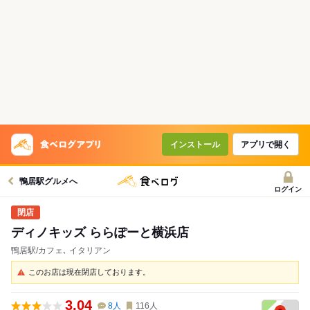
インストール
アプリで開く
鴨居駅グルメへ
ログイン
ディノキッズ ららぽーと横浜店
鴨居駅/カフェ､ イタリアン
このお店は現在閉店しております。
3.04
8
人
116
人