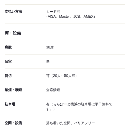
支払い方法
カード可
（VISA、Master、JCB、AMEX）
席・設備
席数
38席
個室
無
貸切
可（20人～50人可）
禁煙・喫煙
全席禁煙
駐車場
有（ららぽーと横浜の駐車場は平日無料で
す。）
空間・設備
落ち着いた空間、バリアフリー