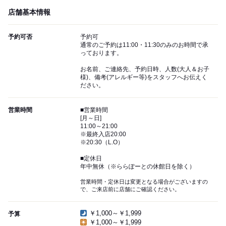
店舗基本情報
予約可否
予約可
通常のご予約は11:00・11:30のみのお時間で承
っております。
お名前、ご連絡先、予約日時、人数(大人＆お子
様)、備考(アレルギー等)をスタッフへお伝えく
ださい。
営業時間
■営業時間
[月～日]
11:00～21:00
※最終入店20:00
※20:30（L.O）
■定休日
年中無休（※ららぽーとの休館日を除く）
営業時間・定休日は変更となる場合がございますの
で、ご来店前に店舗にご確認ください。
￥1,000～￥1,999
予算
￥1,000～￥1,999