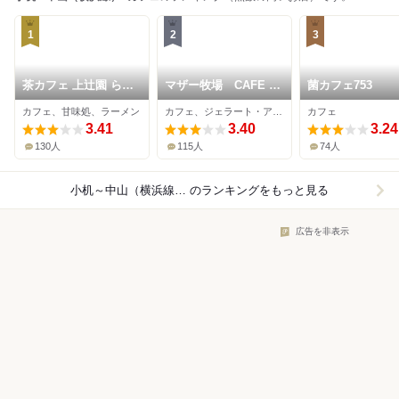
1
2
3
茶カフェ 上辻園 らら
マザー牧場 CAFE ＆
菌カフェ753
ぽーと横浜店
SOFTCREAM ららぽ
カフェ、甘味処、ラーメン
カフェ、ジェラート・アイスクリーム、ソフトクリーム
カフェ
ーと 横浜店
3.41
3.40
3.24
130人
115人
74人
小机～中山（横浜線）×カフェ
のランキングをもっと見る
広告を非表示