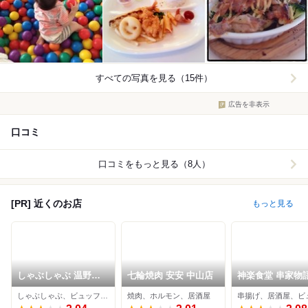
すべての写真を見る（15件）
広告を非表示
口コミ
口コミをもっと見る（8人）
[PR] 近くのお店
もっと見る
しゃぶしゃぶ 温野菜
七輪焼肉 安安 中山店
神楽食堂 串家物語
中山店
らぽーと横浜店
しゃぶしゃぶ、ビュッフェ、居酒屋
焼肉、ホルモン、居酒屋