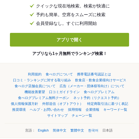
クイックな現在地検索。検索が快適に
予約も簡単。空席をスムーズに検索
会員登録なし。すぐに利用開始
アプリで開く
アプリなら1ヶ月無料でランキング検索！
利用規約
食べログについて
携帯電話番号認証とは
口コミ・ランキングに対する取り組み
飲食店・飲食企業様向けサービス
食べログ店舗会員について
広告（メーカー・団体様等向け）について
機能改善要望
口コミガイドライン
食べログプレミアム
食べログプレミアム無料クーポン
ネット予約（リクエスト予約）
個人情報保護方針
外部送信（オプトアウト）
特定商取引法に基づく表記
推奨環境
ヘルプ・お問い合わせ
採用情報
企業情報
キーワード一覧
サイトマップ
チェーン一覧
言語：
English
简体中文
繁體中文
한국어
日本語