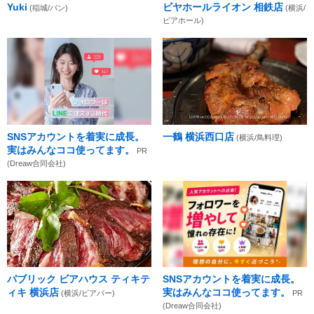
Yuki
ビヤホールライオン 相鉄店
(稲城/パン)
(横浜/
ビアホール)
SNSアカウントを着実に成長。
一鶴 横浜西口店
(横浜/鳥料理)
実はみんなココ使ってます。
PR
(Dreaw合同会社)
パブリック ビアハウス ティキテ
SNSアカウントを着実に成長。
ィキ 横浜店
実はみんなココ使ってます。
(横浜/ビアバー)
PR
(Dreaw合同会社)