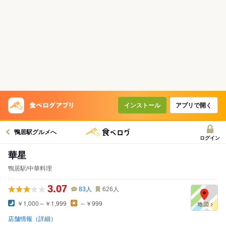
インストール
アプリで開く
鴨居駅グルメへ
ログイン
華星
鴨居駅/中華料理
3.07
83
人
626
人
￥1,000～￥1,999
～￥999
店舗情報（詳細）