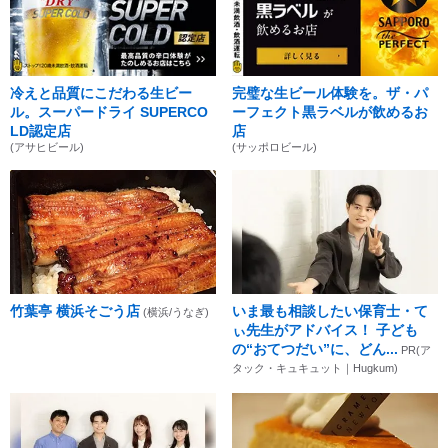
冷えと品質にこだわる生ビー
完璧な生ビール体験を。ザ・パ
ル。スーパードライ SUPERCO
ーフェクト黒ラベルが飲めるお
LD認定店
店
(アサヒビール)
(サッポロビール)
竹葉亭 横浜そごう店
いま最も相談したい保育士・て
(横浜/うなぎ)
ぃ先生がアドバイス！ 子ども
の“おてつだい”に、どん...
PR(ア
タック・キュキュット｜Hugkum)