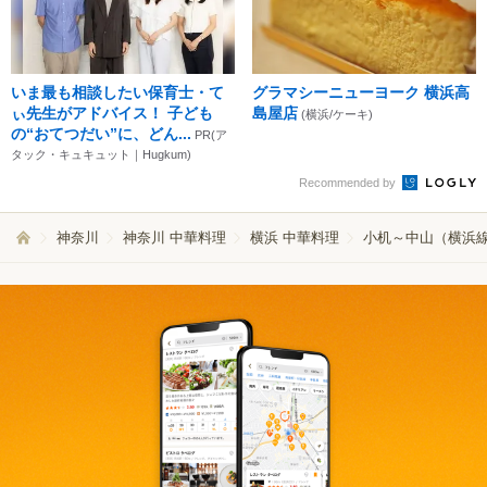
いま最も相談したい保育士・て
グラマシーニューヨーク 横浜高
ぃ先生がアドバイス！ 子ども
島屋店
(横浜/ケーキ)
の“おてつだい”に、どん...
PR(ア
タック・キュキュット｜Hugkum)
Recommended by
神奈川
神奈川 中華料理
横浜 中華料理
小机～中山（横浜線