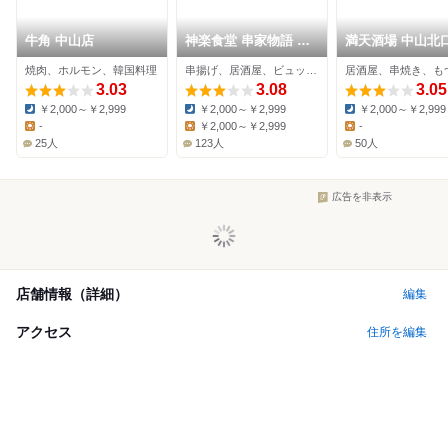
牛角 中山店
神楽食堂 串家物語 ら
満天酒場 中山北
らぽーと横浜店
焼肉、ホルモン、韓国料理
串揚げ、居酒屋、ビュッフェ
居酒屋、串焼き、も
3.03
3.08
3.05
￥2,000～￥2,999
￥2,000～￥2,999
￥2,000～￥2,999
Dinner:
Dinner:
Dinner:
-
￥2,000～￥2,999
-
Lunch:
Lunch:
Lunch:
25人
123人
50人
広告を非表示
店舗情報（詳細）
編集
アクセス
住所を編集