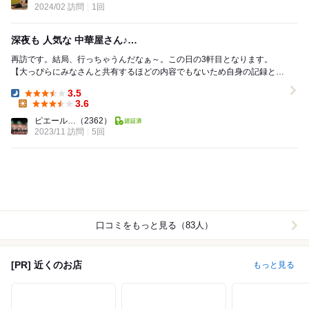
2024/02 訪問
1回
深夜も 人気な 中華屋さん♪…
再訪です。結局、行っちゃうんだなぁ～。この日の3軒目となります。
【大っぴらにみなさんと共有するほどの内容でもないため自身の記録とし
てログ、タイムラインには通知しません】 ...
3.5
Dinner:
3.6
Lunch:
ピエール…
（2362）
2023/11 訪問
5回
口コミをもっと見る（83人）
[PR] 近くのお店
もっと見る