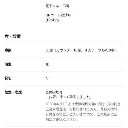
電子マネー不可
QRコード決済可
（PayPay）
席・設備
席数
50席（カウンター10席、４人テーブル×10卓）
個室
無
貸切
可
禁煙・喫煙
全席喫煙可
（お店に行って確認しました）
2020年4月1日より受動喫煙対策に関する法律(改
正健康増進法）が施行されており、最新の情報
と異なる場合がございますので、ご来店前に店
舗にご確認ください。