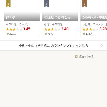
1
2
3
好々亭
そば処 つる岡 ひかり
ががちゃい 中山
が丘店
店
中華料理、ラーメン
そば、中華料理
つけ麺、ラーメン、
3.45
3.40
3.28
201人
73人
133人
小机～中山（横浜線）×中華料理
のランキングをもっと見る
広告を非表示