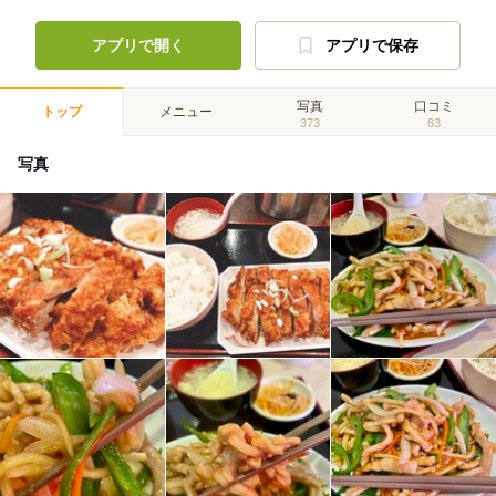
アプリで開く
アプリで保存
写真
口コミ
トップ
メニュー
373
83
写真