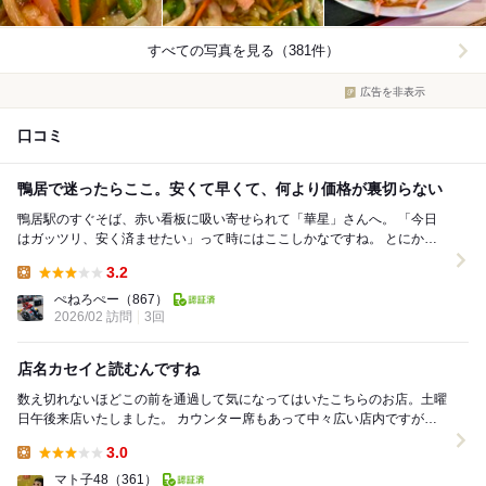
すべての写真を見る（381件）
広告を非表示
口コミ
鴨居で迷ったらここ。安くて早くて、何より価格が裏切らない
鴨居駅のすぐそば、赤い看板に吸い寄せられて「華星」さんへ。 「今日
はガッツリ、安く済ませたい」って時にはここしかなですね。 とにかく
メニューが多すぎて、毎回メニュー見ながらフリ...
3.2
Lunch:
ぺねろぺー
（867）
2026/02 訪問
3回
店名カセイと読むんですね
数え切れないほどこの前を通過して気になってはいたこちらのお店。土曜
日午後来店いたしました。 カウンター席もあって中々広い店内ですがな
んだか照明が薄暗い…と感じました。 メニ...
3.0
Lunch:
マト子48
（361）