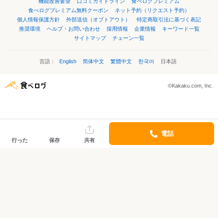
機能改善要望
口コミガイドライン
食べログプレミアム
食べログプレミアム無料クーポン
ネット予約（リクエスト予約）
個人情報保護方針
外部送信（オプトアウト）
特定商取引法に基づく表記
推奨環境
ヘルプ・お問い合わせ
採用情報
企業情報
キーワード一覧
サイトマップ
チェーン一覧
言語：
English
简体中文
繁體中文
한국어
日本語
©Kakaku.com, Inc.
電話
行った
保存
共有