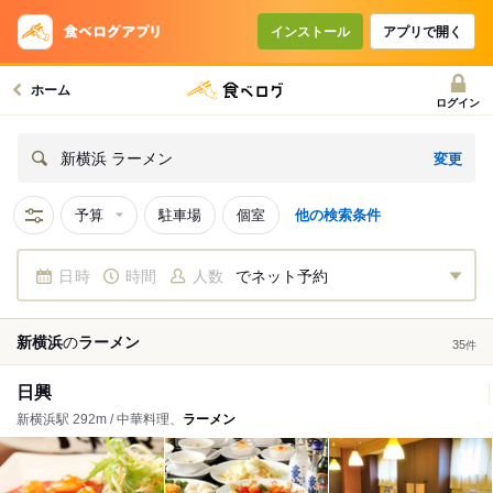
インストール
アプリで開く
ホーム
ログイン
変更
新横浜 ラーメン
予算
駐車場
個室
他の検索条件
日時
時間
人数
でネット予約
新横浜
の
ラーメン
35
件
日興
新横浜駅 292m / 中華料理、
ラーメン