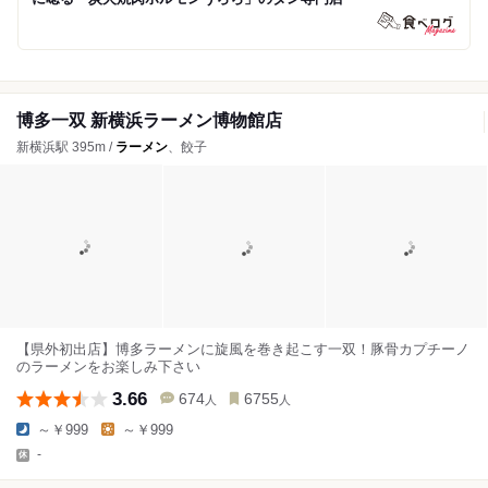
博多一双 新横浜ラーメン博物館店
新横浜駅 395m /
ラーメン
、餃子
【県外初出店】博多ラーメンに旋風を巻き起こす一双！豚骨カプチーノ
のラーメンをお楽しみ下さい
3.66
674
6755
人
人
～￥999
～￥999
-