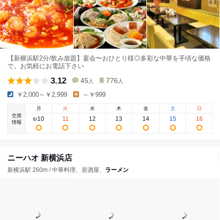
【新横浜駅2分/飲み放題】宴会〜おひとり様◎多彩な中華を手頃な価格
で。お気軽にお電話下さい
3.12
45
776
人
人
￥2,000～￥2,999
～￥999
月
火
水
木
金
土
日
空席
10
11
12
13
14
15
16
8
/
情報
ニーハオ 新横浜店
新横浜駅 260m / 中華料理、居酒屋、
ラーメン