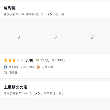
珍彩楼
新横浜駅 538m / 中華料理、
ラーメン
、担々麺
3.40
127
1992
人
人
￥1,000～￥1,999
～￥999
月曜日
上重朋文の店
岸根公園駅 260m /
ラーメン
、中華料理、餃子