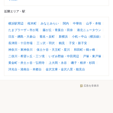
近隣エリア・駅
横浜駅周辺
桜木町
みなとみらい
関内
中華街
山手・本牧
たまプラーザ～市が尾
藤が丘・青葉台・田奈
港北ニュータウン
日吉・綱島・大倉山
菊名～反町
新横浜
小机～中山（横浜線）
長津田・十日市場
三ッ沢・羽沢
鶴見
子安・新子安
神奈川・東神奈川
保土ケ谷・天王町・星川
和田町～鶴ヶ峰
二俣川・希望ヶ丘・三ツ境
いずみ野線・中田周辺
戸塚・東戸塚
黄金町・井土ヶ谷・弘明寺
上大岡・永谷
磯子・根岸・杉田
洋光台・港南台・本郷台
金沢文庫・金沢八景・能見台
広告を非表示