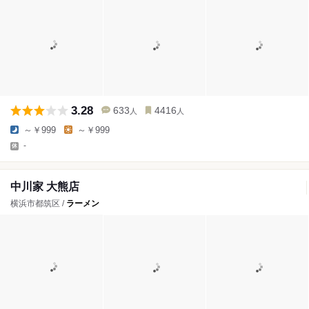
3.28
633
4416
人
人
～￥999
～￥999
-
中川家 大熊店
横浜市都筑区 /
ラーメン