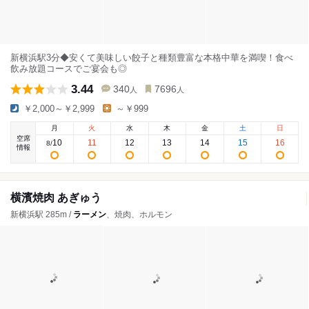
新横浜駅3分◆安くて美味しい餃子と種類豊富な本格中華を満喫！食べ
飲み放題コースでご宴会も◎
3.44
340
7696
人
人
￥2,000～￥2,999
～￥999
月
火
水
木
金
土
日
空席
10
11
12
13
14
15
16
8
/
情報
横濱焼肉 あぎゅう
新横浜駅 285m /
ラーメン
、焼肉、ホルモン