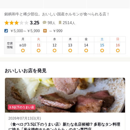
銘柄和牛と稀少部位。おいしい国産ホルモンが食べられる店！
3.25
98
2514
人
人
￥5,000～￥5,999
～￥999
月
火
水
木
金
土
日
空席
10
11
12
13
14
15
16
8
/
情報
おいしいお店を発見
3.5以下のうまい店
2026年07月13日(月)
〈食べログ3.5以下のうまい店〉新たな名店候補!? 多彩なタン料理
に唸る「炭火焼肉ホルモンうらら」のタン専門店