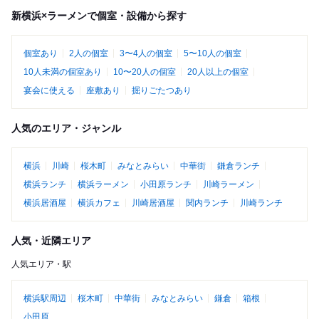
新横浜×ラーメンで個室・設備から探す
個室あり
2人の個室
3〜4人の個室
5〜10人の個室
10人未満の個室あり
10〜20人の個室
20人以上の個室
宴会に使える
座敷あり
掘りごたつあり
人気のエリア・ジャンル
横浜
川崎
桜木町
みなとみらい
中華街
鎌倉ランチ
横浜ランチ
横浜ラーメン
小田原ランチ
川崎ラーメン
横浜居酒屋
横浜カフェ
川崎居酒屋
関内ランチ
川崎ランチ
人気・近隣エリア
人気エリア・駅
横浜駅周辺
桜木町
中華街
みなとみらい
鎌倉
箱根
小田原