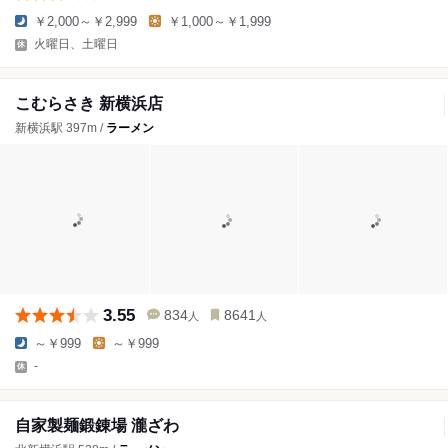
￥2,000～￥2,999
￥1,000～￥1,999
火曜日、土曜日
こむらさき 新横浜店
新横浜駅 397m /
ラーメン
3.55
834
8641
人
人
～￥999
～￥999
-
自家製麺鍛錬場 瀧ざわ