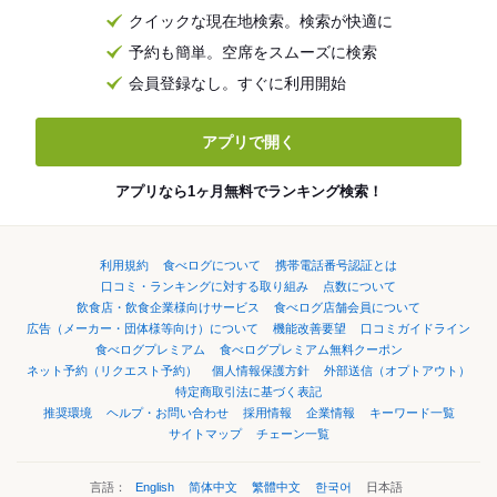
クイックな現在地検索。検索が快適に
予約も簡単。空席をスムーズに検索
会員登録なし。すぐに利用開始
アプリで開く
アプリなら1ヶ月無料でランキング検索！
利用規約
食べログについて
携帯電話番号認証とは
口コミ・ランキングに対する取り組み
点数について
飲食店・飲食企業様向けサービス
食べログ店舗会員について
広告（メーカー・団体様等向け）について
機能改善要望
口コミガイドライン
食べログプレミアム
食べログプレミアム無料クーポン
ネット予約（リクエスト予約）
個人情報保護方針
外部送信（オプトアウト）
特定商取引法に基づく表記
推奨環境
ヘルプ・お問い合わせ
採用情報
企業情報
キーワード一覧
サイトマップ
チェーン一覧
言語：
English
简体中文
繁體中文
한국어
日本語