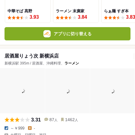
中華そば 髙野
ラーメン 末廣家
らぁ麺 すぎ本
3.93
3.84
3.8
アプリに切り替える
居酒屋りょう次 新横浜店
新横浜駅 395m / 居酒屋、沖縄料理、
ラーメン
3.31
87
1462
人
人
～￥999
-
土曜日、日曜日、祝日