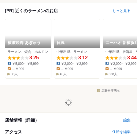
[PR] 近くのラーメンのお店
もっと見る
横濱焼肉 あぎゅう
日興
ニーハオ 新横浜
ラーメン、焼肉、ホルモン
中華料理、ラーメン
3.25
3.12
3.44
￥5,000～￥5,999
￥2,000～￥2,999
￥2,000～￥2,999
Dinner:
Dinner:
Dinner:
～￥999
～￥999
～￥999
Lunch:
Lunch:
Lunch:
98人
45人
338人
広告を非表示
店舗情報（詳細）
編集
アクセス
住所を編集