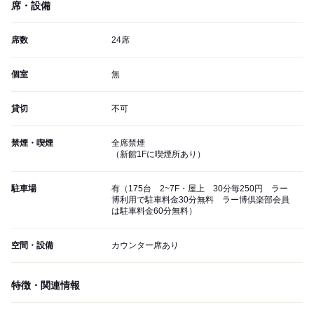
席・設備
席数
24席
個室
無
貸切
不可
禁煙・喫煙
全席禁煙
（新館1Fに喫煙所あり）
駐車場
有（175台 2~7F・屋上 30分毎250円 ラー
博利用で駐車料金30分無料 ラー博倶楽部会員
は駐車料金60分無料）
空間・設備
カウンター席あり
特徴・関連情報