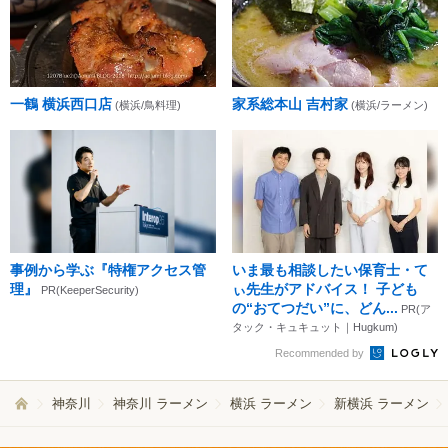
一鶴 横浜西口店
家系総本山 吉村家
(横浜/鳥料理)
(横浜/ラーメン)
事例から学ぶ『特権アクセス管
いま最も相談したい保育士・て
理』
ぃ先生がアドバイス！ 子ども
PR(KeeperSecurity)
の“おてつだい”に、どん...
PR(ア
タック・キュキュット｜Hugkum)
Recommended by
神奈川
神奈川 ラーメン
横浜 ラーメン
新横浜 ラーメン