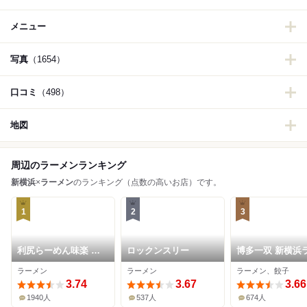
メニュー
写真
（1654）
口コミ
（498）
地図
周辺のラーメンランキング
新横浜
×
ラーメン
のランキング（点数の高いお店）です。
1
2
3
利尻らーめん味楽 新
ロックンスリー
博多一双 新横浜
横浜ラーメン博物館店
メン博物館店
ラーメン
ラーメン
ラーメン、餃子
3.74
3.67
3.66
1940人
537人
674人