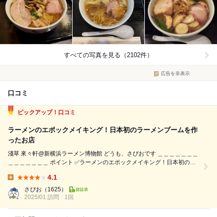
すべての写真を見る（2102件）
広告を非表示
口コミ
ピックアップ！口コミ
ラーメンのエポックメイキング！日本初のラーメンブームを作
ったお店
淺草 來々軒@新横浜ラーメン博物館 どうも、さぴおです ＿＿＿＿＿＿＿
＿＿＿＿＿＿＿ ポイント ✅ラーメンのエポックメイキング！日本初のラ
ーメンブームを作ったお店 ✅当時の味わいを限りなく忠実に！小麦から
4.1
製法まで再現したラーメンブーム開闢の味わい！ ✅『支那そばや』
Lunch:
×『來々軒』×ラーメン...
さぴお
（1625）
2025/01 訪問
1回