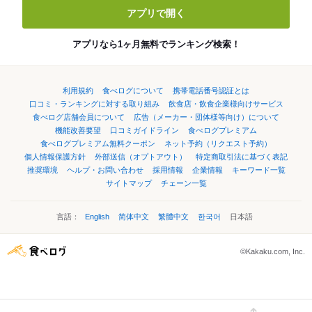
アプリで開く
アプリなら1ヶ月無料でランキング検索！
利用規約
食べログについて
携帯電話番号認証とは
口コミ・ランキングに対する取り組み
飲食店・飲食企業様向けサービス
食べログ店舗会員について
広告（メーカー・団体様等向け）について
機能改善要望
口コミガイドライン
食べログプレミアム
食べログプレミアム無料クーポン
ネット予約（リクエスト予約）
個人情報保護方針
外部送信（オプトアウト）
特定商取引法に基づく表記
推奨環境
ヘルプ・お問い合わせ
採用情報
企業情報
キーワード一覧
サイトマップ
チェーン一覧
言語：
English
简体中文
繁體中文
한국어
日本語
©Kakaku.com, Inc.