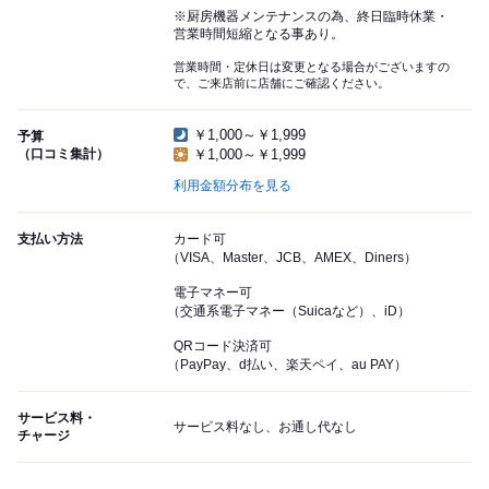
※厨房機器メンテナンスの為、終日臨時休業・
営業時間短縮となる事あり。
営業時間・定休日は変更となる場合がございますの
で、ご来店前に店舗にご確認ください。
￥1,000～￥1,999
予算
（口コミ集計）
￥1,000～￥1,999
利用金額分布を見る
支払い方法
カード可
（VISA、Master、JCB、AMEX、Diners）
電子マネー可
（交通系電子マネー（Suicaなど）、iD）
QRコード決済可
（PayPay、d払い、楽天ペイ、au PAY）
サービス料・
サービス料なし、お通し代なし
チャージ