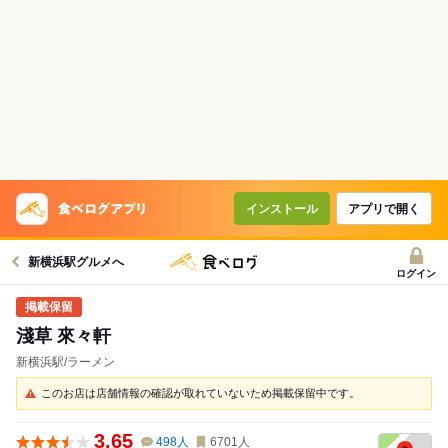
インストール
アプリで開く
新横浜駅グルメへ
ログイン
淺草 來々軒
新横浜駅/ラーメン
このお店は店舗情報の確認が取れていないため掲載保留中です。
3.65
498
人
6701
人