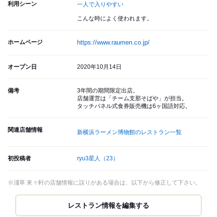
利用シーン
一人で入りやすい
こんな時によく使われます。
ホームページ
https://www.raumen.co.jp/
オープン日
2020年10月14日
備考
3年間の期間限定出店。
店舗運営は「チーム支那そばや」が担当。
タッチパネル式食券販売機は6ヶ国語対応。
関連店舗情報
新横浜ラーメン博物館のレストラン一覧
初投稿者
ryu3星人
（23）
※淺草 來々軒の店舗情報に誤りがある場合は、以下から修正して下さい。