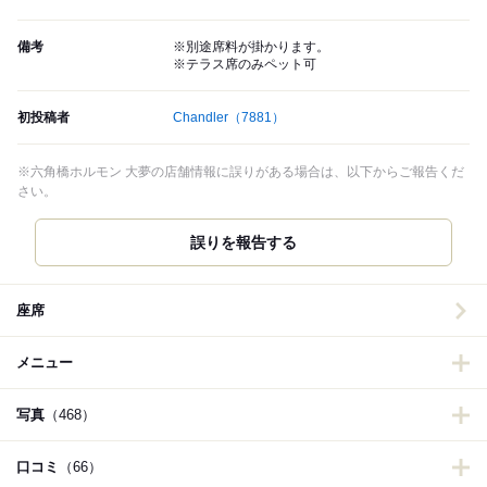
備考
※別途席料が掛かります。
※テラス席のみペット可
初投稿者
Chandler
（7881）
※六角橋ホルモン 大夢の店舗情報に誤りがある場合は、以下からご報告くだ
さい。
誤りを報告する
座席
メニュー
写真
（468）
口コミ
（66）