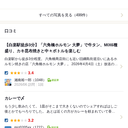
すべての写真を見る（499件）
口コミ
【白楽駅徒歩3分】「六角橋ホルモン 大夢」で牛タン、MIX6種
盛り、カキ昆布焼きと中々ボトルを楽しむ
白楽駅から徒歩3分程度。 六角橋商店街にも近い旧綱島街道沿いにあるホ
ルモン焼きの店「六角橋ホルモン 大夢」。 2026年4月4日（土）放送の出
没！アド街ック天国「横浜 ...
3.4
Dinner:
湘南裕一郎
（1048）
2026/06 訪問
1回
カレーで〆
もう少し飲みたくて。 1皿がそこまで大きくないのでシェアすればはしご
後とかでもぺろりでした。 あとは近くの方がカレーを頼まれていて香り
に釣られて〆カレーまで笑 結構ごはん...
3.2
Dinner:
miz0205xx
（1727）