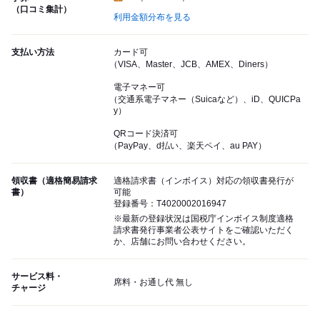
（口コミ集計）
利用金額分布を見る
支払い方法
カード可
（VISA、Master、JCB、AMEX、Diners）
電子マネー可
（交通系電子マネー（Suicaなど）、iD、QUICPa
y）
QRコード決済可
（PayPay、d払い、楽天ペイ、au PAY）
領収書（適格簡易請求
適格請求書（インボイス）対応の領収書発行が
書）
可能
登録番号：T4020002016947
※最新の登録状況は国税庁インボイス制度適格
請求書発行事業者公表サイトをご確認いただく
か、店舗にお問い合わせください。
サービス料・
席料・お通し代 無し
チャージ