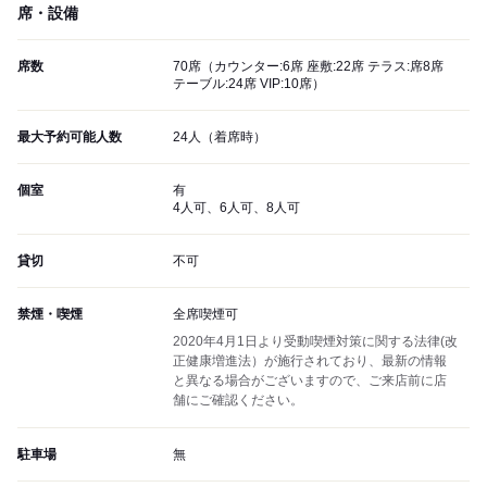
席・設備
席数
70席（カウンター:6席 座敷:22席 テラス:席8席
テーブル:24席 VIP:10席）
最大予約可能人数
24人（着席時）
個室
有
4人可、6人可、8人可
貸切
不可
禁煙・喫煙
全席喫煙可
2020年4月1日より受動喫煙対策に関する法律(改
正健康増進法）が施行されており、最新の情報
と異なる場合がございますので、ご来店前に店
舗にご確認ください。
駐車場
無