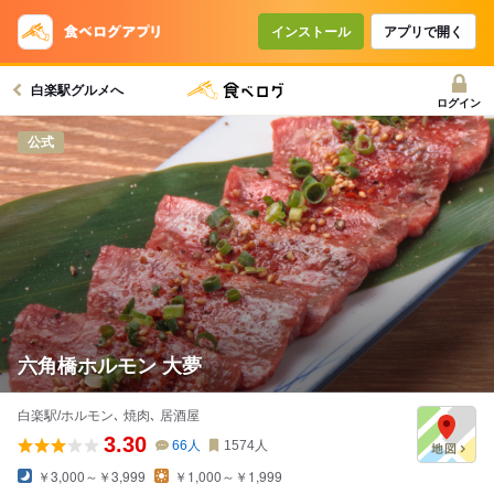
コースで使えるクーポン
戻る
インストール
アプリで開く
白楽駅グルメへ
クーポンを利用せず予約する
ログイン
公式
六角橋ホルモン 大夢
白楽駅/ホルモン､ 焼肉､ 居酒屋
3.30
66
人
1574
人
￥3,000～￥3,999
￥1,000～￥1,999