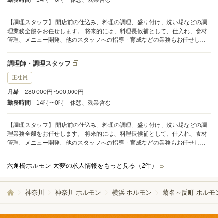
勤務時間
14時〜0時 休憩、残業含む
【調理スタッフ】 開店前の仕込み、料理の調理、盛り付け、洗い場などの調
理業務全般をお任せします。 将来的には、料理長候補として、仕入れ、食材
管理、メニュー開発、他のスタッフへの指導・育成などの業務もお任せしま
す。 【ホールスタッフ】 ご案内、オーダー受付、ドリンク作成、配膳、接
客、会計、テーブルの片付けなどのホール業務全般をお任せします。 将来的
調理師・調理スタッフ
には、店長候補として、売上・コストの数値管理、シフト管理、他のスタッ
フへの指導・育成などの業務もお任せします。
正社員
月給
280,000円~500,000円
勤務時間
14時〜0時 休憩、残業含む
【調理スタッフ】 開店前の仕込み、料理の調理、盛り付け、洗い場などの調
理業務全般をお任せします。 将来的には、料理長候補として、仕入れ、食材
管理、メニュー開発、他のスタッフへの指導・育成などの業務もお任せしま
す。 【ホールスタッフ】 ご案内、オーダー受付、ドリンク作成、配膳、接
客、会計、テーブルの片付けなどのホール業務全般をお任せします。 将来的
六角橋ホルモン 大夢の求人情報をもっと見る（
2
件）
には、店長候補として、売上・コストの数値管理、シフト管理、他のスタッ
フへの指導・育成などの業務もお任せします。
神奈川
神奈川 ホルモン
横浜 ホルモン
菊名～反町 ホルモ