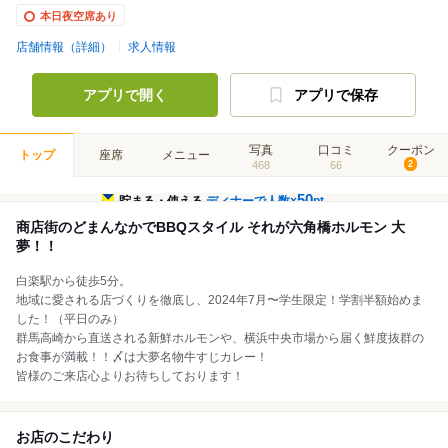
本日夜空席あり
店舗情報（詳細）
求人情報
アプリで開く
アプリで保存
写真
口コミ
クーポン
トップ
座席
メニュー
468
66
2
50
貯まる・使える
ディナーで人数×
pt
商店街のどまんなかでBBQスタイル それが六角橋ホルモン 大
夢！！
白楽駅から徒歩5分。
地域に愛される店づくりを徹底し、2024年7月〜学生限定！学割半額始めま
した！（平日のみ）
群馬高崎から直送される新鮮ホルモンや、横浜中央市場から届く鮮度抜群の
お食事が満載！！〆は大夢名物牛すじカレー！
皆様のご来店心よりお待ちしております！
お店のこだわり