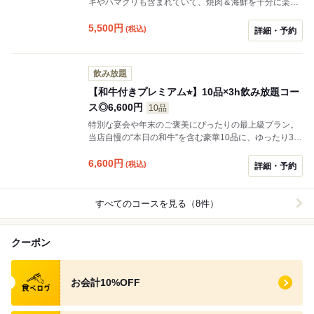
キやハマグリも含まれていて、焼肉＆海鮮を十分に楽し
めるコースとなっております！
5,500
円
(税込)
詳細・予約
飲み放題
【和牛付きプレミアム⭐︎】10品×3h飲み放題コー
ス◎6,600円
10品
特別な宴会や年末のご褒美にぴったりの最上級プラン。
当店自慢の“本日の和牛”を含む豪華10品に、ゆったり3時
間の飲み放題をセット。 料理の満足度・滞在時間とも
に、他のコースを圧倒するプレミアム内容です。
6,600
円
(税込)
詳細・予約
すべてのコースを見る（8件）
クーポン
食べログ クーポン
お会計10%OFF