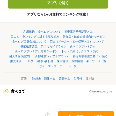
アプリで開く
アプリなら1ヶ月無料でランキング検索！
利用規約
食べログについて
携帯電話番号認証とは
口コミ・ランキングに対する取り組み
飲食店・飲食企業様向けサービス
食べログ店舗会員について
広告（メーカー・団体様等向け）について
機能改善要望
口コミガイドライン
食べログプレミアム
食べログプレミアム無料クーポン
ネット予約（リクエスト予約）
個人情報保護方針
外部送信（オプトアウト）
特定商取引法に基づく表記
推奨環境
ヘルプ・お問い合わせ
採用情報
企業情報
キーワード一覧
サイトマップ
チェーン一覧
言語：
English
简体中文
繁體中文
한국어
日本語
©Kakaku.com, Inc.