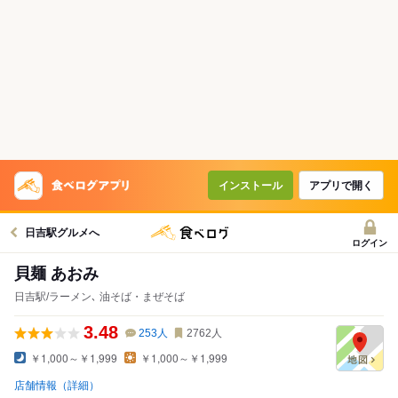
インストール
アプリで開く
日吉駅グルメへ
ログイン
貝麺 あおみ
日吉駅/ラーメン､ 油そば・まぜそば
3.48
253
人
2762
人
￥1,000～￥1,999
￥1,000～￥1,999
店舗情報（詳細）