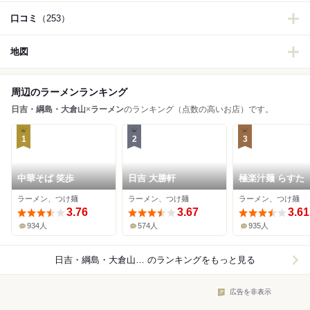
口コミ
（253）
地図
周辺のラーメンランキング
日吉・綱島・大倉山
×
ラーメン
のランキング（点数の高いお店）です。
1
2
3
中華そば 笑歩
日吉 大勝軒
極楽汁麺 らすた
ラーメン、つけ麺
ラーメン、つけ麺
ラーメン、つけ麺
3.76
3.67
3.61
934人
574人
935人
日吉・綱島・大倉山×ラーメン
のランキングをもっと見る
広告を非表示