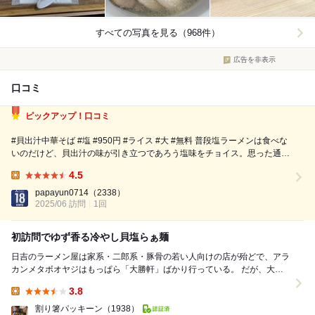
すべての写真を見る（968件）
広告を非表示
口コミ
ピックアップ！口コミ
#貝出汁中華そば #塩 #950円 #ライス #大 #無料 普段塩ラーメンは食べな
いのだけど、貝出汁の味が引き立つであろう塩味をチョイス。思った通り
貝出汁の旨みが感じられちょうど良い塩っぱさだし美味しい たまにはこ
4.5
ういうのもいい。レンゲに乗せたライスをスープに浸して食べても美味し
Lunch:
い。最後は残った...
papayun0714
（2338）
2025/06 訪問
1回
初訪問でゆず香る冷やし貝塩らぁ麺
日吉のラーメン屋は家系・二郎系・豚骨の若い人向けの店が殆どで、アラ
カンメタボオヤジはもっぱら「大勝軒」ばかり行っている。 だが、大勝
軒には冷やし麺がなく、酷暑にボリューム満点...
3.8
Lunch:
割り箸パッキーン
（1938）