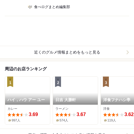
食べログまとめ編集部
近くのグルメ情報まとめをもっと見る
周辺のお店ランキング
1
2
3
ハイ，ハウ アー ユー
日吉 大勝軒
洋食フナハシ亭
カレー
ラーメン
洋食
3.69
3.67
3.62
997人
574人
119人