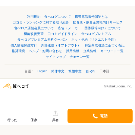
利用規約
食べログについて
携帯電話番号認証とは
口コミ・ランキングに対する取り組み
飲食店・飲食企業様向けサービス
食べログ店舗会員について
広告（メーカー・団体様等向け）について
機能改善要望
口コミガイドライン
食べログプレミアム
食べログプレミアム無料クーポン
ネット予約（リクエスト予約）
個人情報保護方針
外部送信（オプトアウト）
特定商取引法に基づく表記
推奨環境
ヘルプ・お問い合わせ
採用情報
企業情報
キーワード一覧
サイトマップ
チェーン一覧
言語：
English
简体中文
繁體中文
한국어
日本語
©Kakaku.com, Inc.
電話
行った
保存
共有