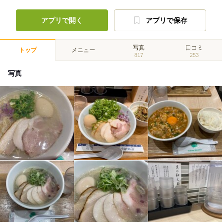
アプリで開く
アプリで保存
写真
口コミ
トップ
メニュー
817
253
写真