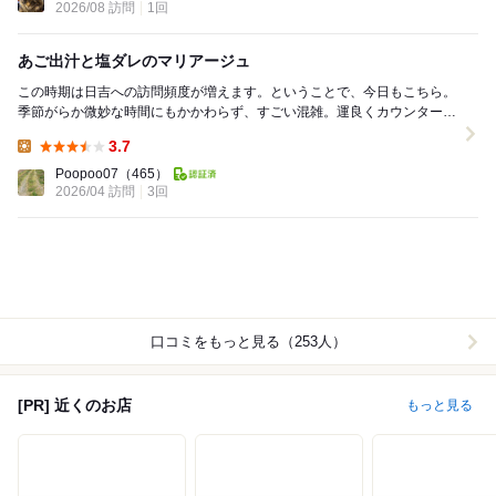
2026/08 訪問
1回
あご出汁と塩ダレのマリアージュ
この時期は日吉への訪問頻度が増えます。ということで、今日もこちら。
季節がらか微妙な時間にもかかわらず、すごい混雑。運良くカウンターが
空いていました。まずは券売機で焼きあご塩らぁ麺を...
3.7
Lunch:
Poopoo07
（465）
2026/04 訪問
3回
口コミをもっと見る（253人）
[PR] 近くのお店
もっと見る