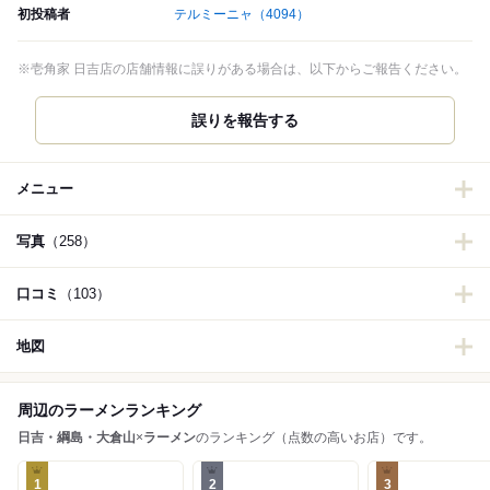
初投稿者
テルミーニャ
（4094）
※壱角家 日吉店の店舗情報に誤りがある場合は、以下からご報告ください。
誤りを報告する
メニュー
写真
（258）
口コミ
（103）
地図
周辺のラーメンランキング
日吉・綱島・大倉山
×
ラーメン
のランキング（点数の高いお店）です。
1
2
3