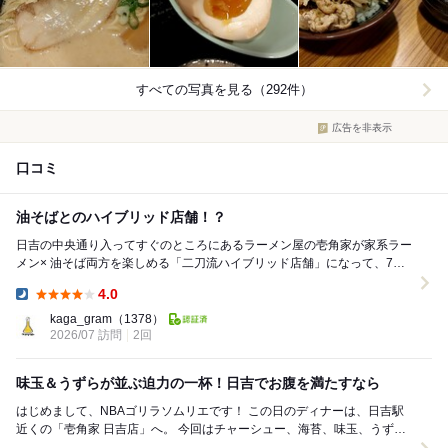
すべての写真を見る（292件）
広告を非表示
口コミ
油そばとのハイブリッド店舗！？
日吉の中央通り入ってすぐのところにあるラーメン屋の壱角家が家系ラー
メン× 油そば両方を楽しめる「二刀流ハイブリッド店舗」になって、7月7
日にリニューアルオープンしたので行ってみまし...
4.0
Dinner:
kaga_gram
（1378）
2026/07 訪問
2回
味玉＆うずらが並ぶ迫力の一杯！日吉でお腹を満たすなら
はじめまして、NBAゴリラソムリエです！ この日のディナーは、日吉駅
近くの「壱角家 日吉店」へ。 今回はチャーシュー、海苔、味玉、うず
ら、ほうれん草が豪快に盛られた家系...