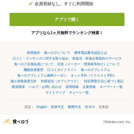
会員登録なし。すぐに利用開始
アプリで開く
アプリなら1ヶ月無料でランキング検索！
利用規約
食べログについて
携帯電話番号認証とは
口コミ・ランキングに対する取り組み
飲食店・飲食企業様向けサービス
食べログ店舗会員について
広告（メーカー・団体様等向け）について
機能改善要望
口コミガイドライン
食べログプレミアム
食べログプレミアム無料クーポン
ネット予約（リクエスト予約）
個人情報保護方針
外部送信（オプトアウト）
特定商取引法に基づく表記
推奨環境
ヘルプ・お問い合わせ
採用情報
企業情報
キーワード一覧
サイトマップ
チェーン一覧
言語：
English
简体中文
繁體中文
한국어
日本語
©Kakaku.com, Inc.