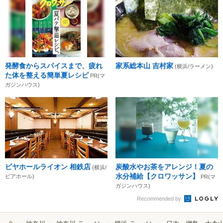
発酵食からスパイスまで、疲れ
家系総本山 吉村家
(横浜/ラーメン)
た体を整える簡単夏レシピ
PR(マ
ガジンハウス)
ビヤホールライオン 相鉄店
炭酸水やお茶をアレンジ！夏の
(横浜/
水分補給【クロワッサン】
ビアホール)
PR(マ
ガジンハウス)
Recommended by