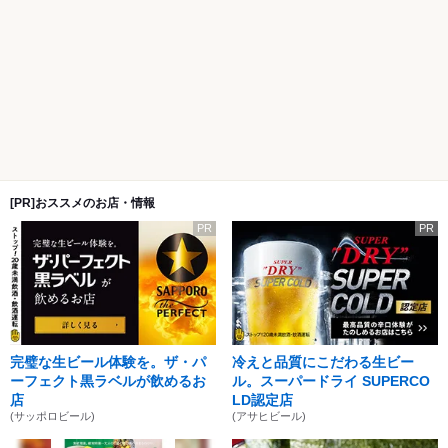
[PR]おススメのお店・情報
PR
PR
完璧な生ビール体験を。ザ・パ
冷えと品質にこだわる生ビー
ーフェクト黒ラベルが飲めるお
ル。スーパードライ SUPERCO
店
LD認定店
(サッポロビール)
(アサヒビール)