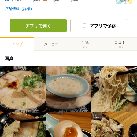
店舗情報（詳細）
アプリで開く
アプリで保存
写真
口コミ
トップ
メニュー
258
103
写真