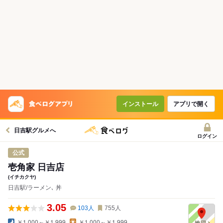
インストール
アプリで開く
日吉駅グルメへ
ログイン
公式
壱角家 日吉店
(イチカクヤ)
日吉駅/ラーメン､ 丼
3.05
103
人
755
人
￥1,000～￥1,999
￥1,000～￥1,999