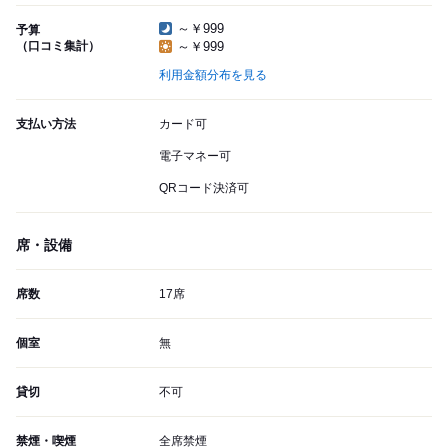
～￥999
予算
（口コミ集計）
～￥999
利用金額分布を見る
支払い方法
カード可
電子マネー可
QRコード決済可
席・設備
席数
17席
個室
無
貸切
不可
禁煙・喫煙
全席禁煙