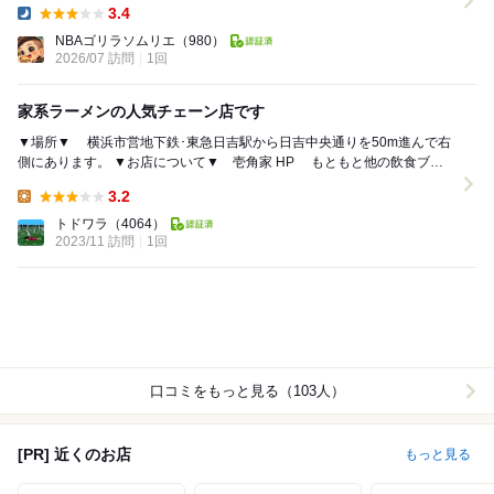
3.4
Dinner:
NBAゴリラソムリエ
（980）
2026/07 訪問
1回
家系ラーメンの人気チェーン店です
▼場所▼ 横浜市営地下鉄･東急日吉駅から日吉中央通りを50m進んで右
側にあります。 ▼お店について▼ 壱角家 HP もともと他の飲食ブラ
ンドなどをメインにしていた株式...
3.2
Lunch:
トドワラ
（4064）
2023/11 訪問
1回
口コミをもっと見る（103人）
[PR] 近くのお店
もっと見る