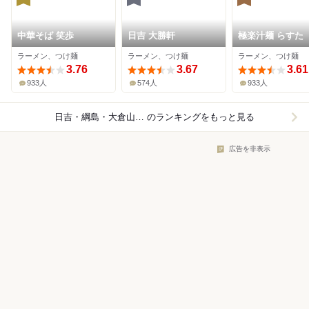
中華そば 笑歩
日吉 大勝軒
極楽汁麺 らすた
ラーメン、つけ麺
ラーメン、つけ麺
ラーメン、つけ麺
3.76
3.67
3.61
933人
574人
933人
日吉・綱島・大倉山×ラーメン
のランキングをもっと見る
広告を非表示