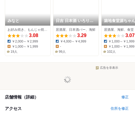
みなと
日吉 日本酒 いろり屋
築地食堂源ちゃん
金魚
レッサ横浜店
お好み焼き、もんじゃ焼き、鉄板焼き
居酒屋、日本酒バー、海鮮
居酒屋、海鮮、食堂
3.08
3.29
3.07
￥2,000～￥2,999
￥4,000～￥4,999
￥1,000～￥1,999
Dinner:
Dinner:
Dinner:
￥1,000～￥1,999
-
￥1,000～￥1,999
Lunch:
Lunch:
Lunch:
19人
99人
102人
広告を非表示
店舗情報（詳細）
修正
アクセス
住所を修正