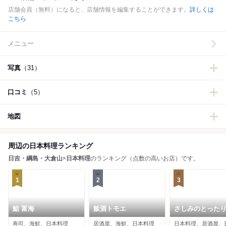
店舗会員（無料）になると、店舗情報を編集することができます。
詳しくは
こちら
メニュー
写真
（31）
口コミ
（5）
地図
周辺の日本料理ランキング
日吉・綱島・大倉山
×
日本料理
のランキング（点数の高いお店）です。
1
2
3
鮨 富海
飯酒トモエ
さしみのとった
寿司、海鮮、日本料理
居酒屋、海鮮、日本料理