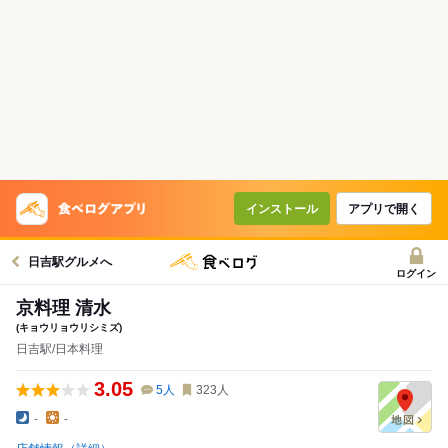
インストール
アプリで開く
日吉駅グルメへ
ログイン
京料理 清水
(キョウリョウリシミズ)
日吉駅/日本料理
3.05
5
人
323
人
-
-