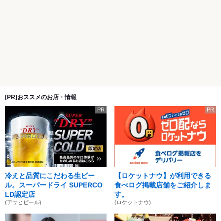
[PR]おススメのお店・情報
PR
PR
冷えと品質にこだわる生ビー
【ロケットナウ】が利用できる
ル。スーパードライ SUPERCO
食べログ掲載店舗をご紹介しま
LD認定店
す。
(アサヒビール)
(ロケットナウ)