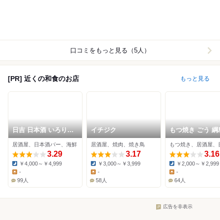
口コミをもっと見る（5人）
[PR] 近くの和食のお店
もっと見る
日吉 日本酒 いろり屋
イチジク
もつ焼き ごう 綱
金魚
居酒屋、日本酒バー、海鮮
居酒屋、焼肉、焼き鳥
3.29
3.17
3.16
￥4,000～￥4,999
￥3,000～￥3,999
￥2,000～￥2,999
Dinner:
Dinner:
Dinner:
-
-
-
Lunch:
Lunch:
Lunch:
99人
58人
64人
広告を非表示