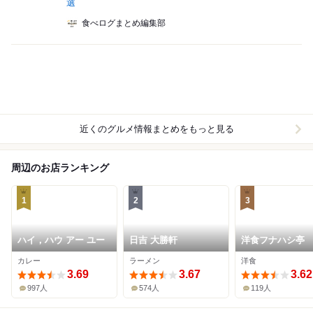
選
食べログまとめ編集部
近くのグルメ情報まとめをもっと見る
周辺のお店ランキング
1
2
3
ハイ，ハウ アー ユー
日吉 大勝軒
洋食フナハシ亭
カレー
ラーメン
洋食
3.69
3.67
3.62
997人
574人
119人