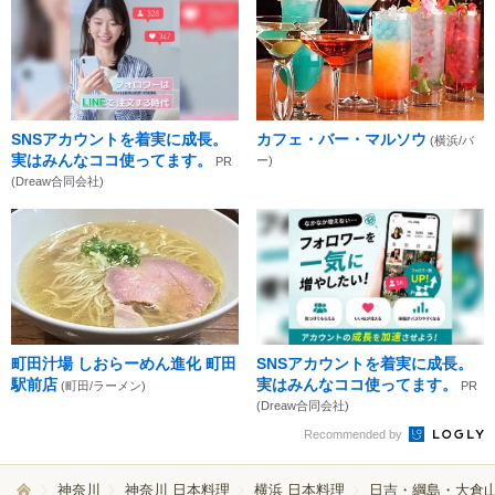
SNSアカウントを着実に成長。
カフェ・バー・マルソウ
(横浜/バ
実はみんなココ使ってます。
ー)
PR
(Dreaw合同会社)
町田汁場 しおらーめん進化 町田
SNSアカウントを着実に成長。
駅前店
実はみんなココ使ってます。
(町田/ラーメン)
PR
(Dreaw合同会社)
Recommended by
神奈川
神奈川 日本料理
横浜 日本料理
日吉・綱島・大倉山