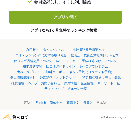
会員登録なし。すぐに利用開始
アプリで開く
アプリなら1ヶ月無料でランキング検索！
利用規約
食べログについて
携帯電話番号認証とは
口コミ・ランキングに対する取り組み
飲食店・飲食企業様向けサービス
食べログ店舗会員について
広告（メーカー・団体様等向け）について
機能改善要望
口コミガイドライン
食べログプレミアム
食べログプレミアム無料クーポン
ネット予約（リクエスト予約）
個人情報保護方針
外部送信（オプトアウト）
特定商取引法に基づく表記
推奨環境
ヘルプ・お問い合わせ
採用情報
企業情報
キーワード一覧
サイトマップ
チェーン一覧
言語：
English
简体中文
繁體中文
한국어
日本語
©Kakaku.com, Inc.