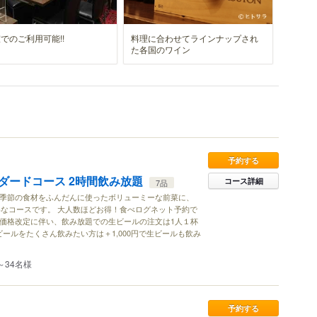
でのご利用可能!!
料理に合わせてラインナップされ
た各国のワイン
予約する
ダードコース 2時間飲み放題
コース詳細
7品
 季節の食材をふんだんに使ったボリューミーな前菜に、
なコースです。 大人数ほどお得！食べログネット予約で
※価格改定に伴い、飲み放題での生ビールの注文は1人１杯
ビールをたくさん飲みたい方は＋1,000円で生ビールも飲み
～34名様
予約する