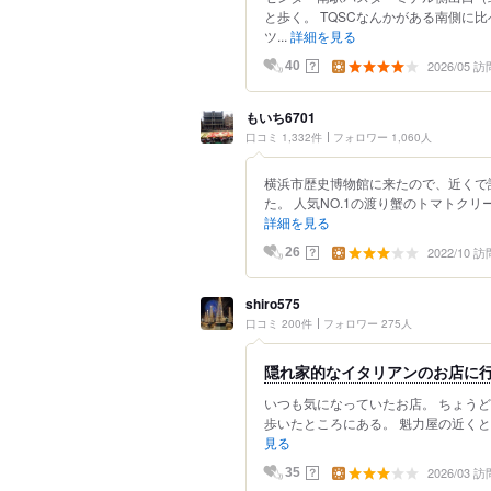
と歩く。 TQSCなんかがある南側に
ツ...
詳細を見る
2026/05 訪
？
40
もいち6701
口コミ 1,332件
フォロワー 1,060人
横浜市歴史博物館に来たので、近くで
た。 人気NO.1の渡り蟹のトマトクリ
詳細を見る
2022/10 訪
？
26
shiro575
口コミ 200件
フォロワー 275人
隠れ家的なイタリアンのお店に
いつも気になっていたお店。 ちょう
歩いたところにある。 魁力屋の近くと
見る
2026/03 訪
？
35