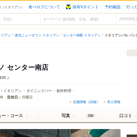
食べログについて
保有Vポイント
予約確認
行っ
ー南（イタリアン）
タリアン
港北ニュータウン イタリアン
センター南駅 イタリアン
イタリアンバル バン
ノ センター南店
835
人
：
イタリアン
ダイニングバー
創作料理
定休日：
月曜日
99
店舗情報（詳細）
求人情報
ュー・コース
写真
口コミ
336