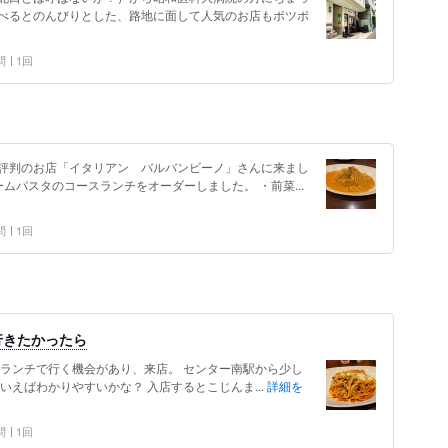
比べるとのんびりとした、路地に面して人気のお店もポツポ
問
1回
評判のお店「イタリアン バルバンビーノ」さんに来まし
ームパスタのコースランチをオーダーしました。 ・前菜...
問
1回
行きたかったら
どランチで行く機会があり、来店。 センター南駅から少し
いえばわかりやすいかな？ 入店するとこじんま...
詳細を
問
1回