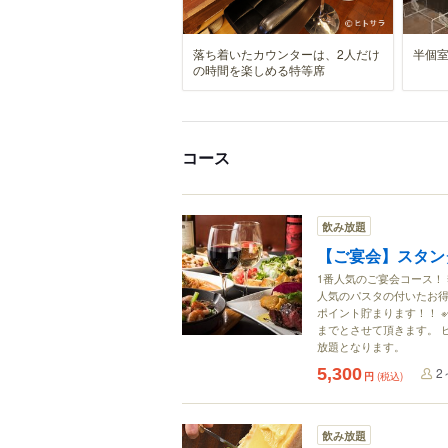
落ち着いたカウンターは、2人だけ
半個室
の時間を楽しめる特等席
コース
飲み放題
【ご宴会】スタン
1番人気のご宴会コース！
人気のパスタの付いたお得
ポイント貯まります！！ 
までとさせて頂きます。 
放題となります。
5,300
2
円
(税込)
飲み放題