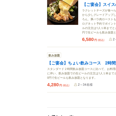
【ご宴会】スイス
ラクレットチーズが食べら
から少しグレードアップし
ろん、豚バラ肉ローストも
ログネット予約でポイント
ルの注文は1人１杯までとさ
円で生ビールも飲み放題
6,580
2
円
(税込)
飲み放題
【ご宴会】ちょい飲みコース 2時
スタンダード２時間飲み放題コースに比べて、お料理
に伴い、飲み放題での生ビールの注文は1人１杯までと
0円で生ビールも飲み放題となります。
4,280
2～34名様
円
(税込)