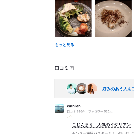
もっと見る
口コミ
？
好みのあう人を
cathlien
口コミ 936件
フォロワー 525人
こじんまり 人気のイタリアン
センター南駅バスターミナル側出口（