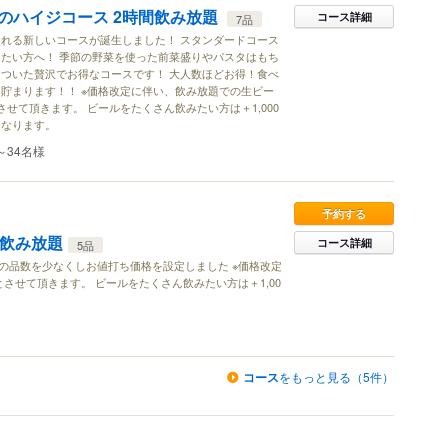
のハイジコース 2時間飲み放題
コース詳細
7品
れる新しいコースが誕生しました！ スタンダードコース
たい方へ！ 季節の野菜を使った前菜盛りやパスタはもち
ついた贅沢でお得なコースです！ 大人数ほどお得！食べ
貯まります！！ ※価格改定に伴い、飲み放題での生ビー
せて頂きます。 ビールをたくさん飲みたい方は＋1,000
となります。
～34名様
予約する
間飲み放題
コース詳細
5品
の品数を少なくしお値打ち価格を設定しました ※価格改定
させて頂きます。 ビールをたくさん飲みたい方は＋1,00
コース
をもっと見る（5件）