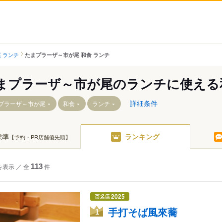
 ランチ
たまプラーザ～市が尾 和食 ランチ
まプラーザ～市が尾のランチに使える
詳細条件
プラーザ～市が尾
和食
ランチ
標準
ランキング
【予約・PR店舗優先順】
ーザ駅
駅
を表示
／
全
113
件
手打そば風來蕎
1