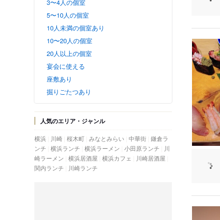
3〜4人の個室
5〜10人の個室
10人未満の個室あり
10〜20人の個室
20人以上の個室
宴会に使える
座敷あり
掘りごたつあり
人気のエリア・ジャンル
横浜
川崎
桜木町
みなとみらい
中華街
鎌倉ラ
ンチ
横浜ランチ
横浜ラーメン
小田原ランチ
川
崎ラーメン
横浜居酒屋
横浜カフェ
川崎居酒屋
関内ランチ
川崎ランチ