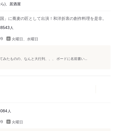
ぷら)、居酒屋
国」に蕎麦の匠として出演！和洋折衷の創作料理を是非。
人
28543
火曜日、水曜日
99
みたものの、なんと大行列、、、 ボードに名前書い...
人
7084
火曜日
99