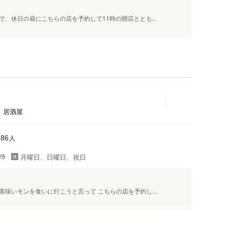
休日の昼にこちらの店を予約して11時の開店ととも...
)、居酒屋
人
686
月曜日、日曜日、祝日
99
いモンを食いに行こうと言って こちらの店を予約し...