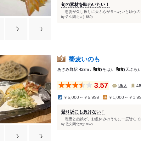
旬の素材を味わいたい！
愚妻が久し振りに天ぷらが食べたいとゆうので、
佐久間北大(1862)
by
蕎麦いのも
3
あざみ野駅 428m /
和食
(そば)、
和食
(天ぷら
3.57
人
86
4
￥5,000～￥5,999
￥1,000～￥1,9
登り坂にも負けない！
愚妻と愚娘が、お盆休みのうちに一度皆なで美味
佐久間北大(1862)
by