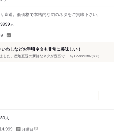
り直送。低価格で本格的な旬のネタをご賞味下さい。
人
19999
-
99
･いわしなどお手頃ネタも非常に美味しい！
経ちました。産地直送の新鮮なネタが豊富で...
Cookie0307(860)
by
人
680
月曜日
4,999