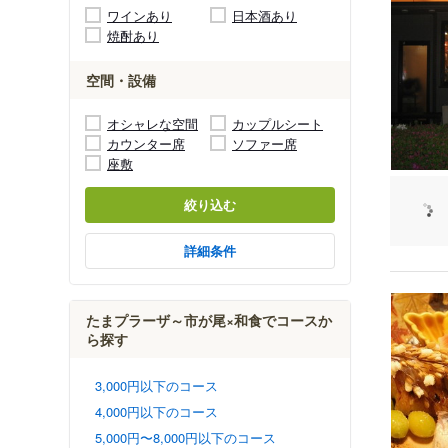
ワインあり
日本酒あり
焼酎あり
空間・設備
オシャレな空間
カップルシート
カウンター席
ソファー席
座敷
絞り込む
詳細条件
たまプラーザ～市が尾×和食でコースか
ら探す
3,000円以下のコース
4,000円以下のコース
5,000円〜8,000円以下のコース