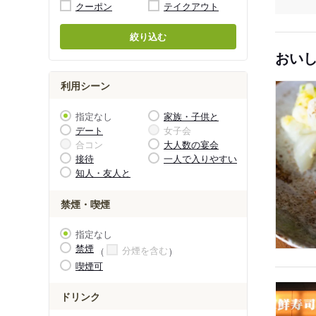
クーポン
テイクアウト
絞り込む
おい
利用シーン
指定なし
家族・子供と
デート
女子会
合コン
大人数の宴会
接待
一人で入りやすい
知人・友人と
禁煙・喫煙
指定なし
禁煙
分煙を含む
喫煙可
ドリンク