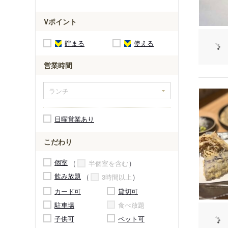
Vポイント
貯まる
使える
営業時間
日曜営業あり
こだわり
個室
半個室を含む
飲み放題
3時間以上
カード可
貸切可
駐車場
食べ放題
子供可
ペット可