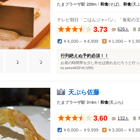
たまプラーザ駅 229m /
和食
(そば)、
和食
(天
テレビ朝日「ごはんジャパン」「食彩の王
3.73
人
626
￥4,000～￥4,999
￥1,000～￥1,9
行列絶えぬ予約必須！！
お昼の時間帯を少し外せば座れるだろうと行って
posse63314(1250)
by
天ぷら佐藤
2
たまプラーザ駅 314m /
和食
(天ぷら)
3.60
人
132
￥8,000～￥9,999
￥3,000～￥3,9