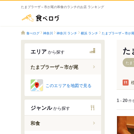
たまプラーザ～市が尾の和食のランチのお店 ランキング
食べログ
食べログ
神奈川
神奈川 ランチ
横浜 ランチ
たまプラーザ～市が尾
た
エリア
から探す
たま
たまプラーザ～市が尾
このエリアを地図で見る
たまプラ
あざみ野
1
～
20
件
江田駅
ジャンル
から探す
市が尾駅
和食