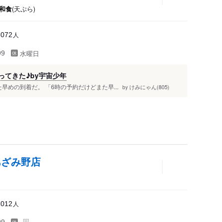
和食
(天ぷら)
人
8072
水曜日
99
ってきた♪by宇宙少年
早めの到着だ。 「6時の予約だけどまた早...
けみにゃん(805)
by
あざみ野店
人
2012