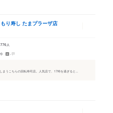
りもり寿し たまプラーザ店
人
9776
-
99
まうこちらの回転寿司店。人気店で、17時を過ぎると...