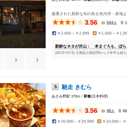
厳選された新鮮な旬の魚を魚河岸・産地よ
3.56
人
544
￥2,000～￥2,999
￥1,000～￥1,9
新鮮なネタが沢山： 本まぐろも、ぼら
(2015/10/15) 大満足の初訪問から３年半も
馳走 きむら
5
あざみ野駅 370m /
和食
(日本料理)
3.56
人
48
8
￥20,000～￥29,999
￥10,000～￥1