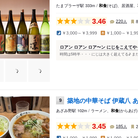
たまプラーザ駅 333m /
和食
(そば)、居酒屋、
3.46
人
220
￥3,000～￥3,999
￥1,000～￥1,9
ロアン ロアン ロア〜ン にじをこえてや
時間は5時半・・・にじは大きく超えてる♪ また
築地の中華そば 伊蔵八 
9
あざみ野駅 102m / ラーメン、
和食
(からあげ)
3.45
人
185