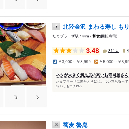
北陸金沢 まわる寿し も
7
たまプラーザ駅 144m /
和食
(回転寿司)
3.48
人
311
￥3,000～￥3,999
￥5,000～￥5,9
ネタが大きく満足度の高いお寿司屋さん
たまプラーザに来たときには、つい立ち寄ってし
いしもつ(1197)
by
蕎麦 魯庵
8