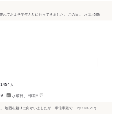
ねておよそ半年ぶりに行ってきました。 この日...
‘み’(595)
by
人
11494
水曜日、日曜日
99
 地図を頼りに向かいましたが、半信半疑で...
fuNa(297)
by