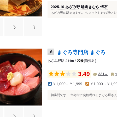
2025.10 あざみ野 馳走きむら 懐石
あざみ野の馳走きむら。ちょっとしたお祝いを兼
まぐろ専門店 まぐろ
6
あざみ野駅 244m /
和食
(海鮮丼)
3.49
人
331
￥1,000～￥1,999
￥1,000～￥1,9
初訪問です。 住宅街に突如現れるまぐろ屋さん。