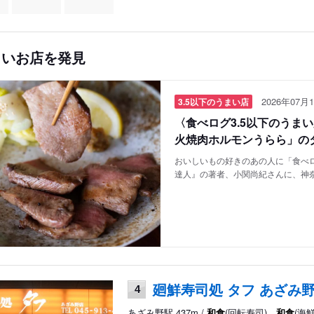
しいお店を発見
2026年07月1
3.5以下のうまい店
〈食べログ3.5以下のうま
火焼肉ホルモンうらら」の
おいしいもの好きのあの人に「食べロ
達人』の著者、小関尚紀さんに、神
廻鮮寿司処 タフ あざみ
4
あざみ野駅 437m /
和食
(回転寿司)、
和食
(海