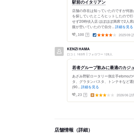
駅前のイタリアン
店舗の存在は知っていたのですが何故
を探していたところヒットしたので行
せず20時頃入店 ほぼほぼ満席で2人
腹が空いていたので自分...
詳細を見る
2025/09
？
100
KENZI HAMA
口コミ 163件
フォロワー 128人
若者グループ飲みに最適のカジ
あざみ野駅ロータリー側左手etomo
タ、グラタンパスタ、トンテキなど選
(90...
詳細を見る
2026/06 訪
？
23
店舗情報（詳細）