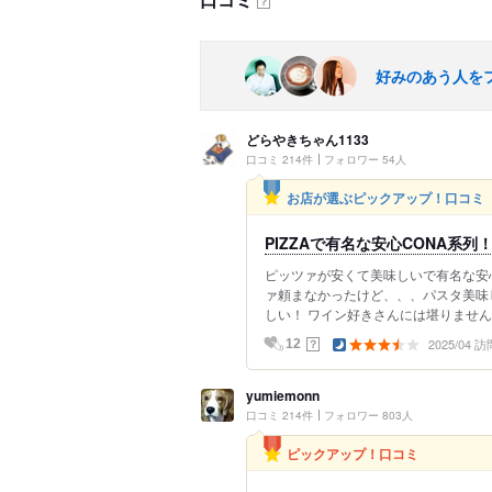
？
好みのあう人を
どらやきちゃん1133
口コミ 214件
フォロワー 54人
お店が選ぶピックアップ！口コミ
PIZZAで有名な安心CONA系列
ピッツァが安くて美味しいで有名な安心
ァ頼まなかったけど、、、パスタ美味
しい！ ワイン好きさんには堪りません
2025/04 訪
？
12
yumiemonn
口コミ 214件
フォロワー 803人
ピックアップ！口コミ