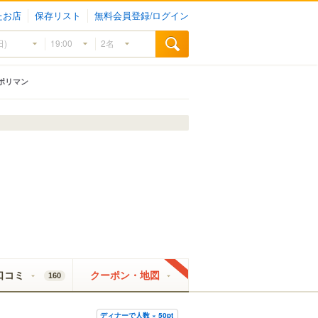
たお店
保存リスト
無料会員登録/ログイン
ポリマン
口コミ
クーポン・地図
160
ディナーで人数 × 50pt