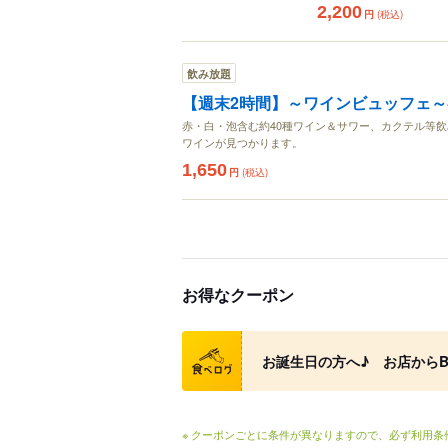
2,200
円
(税込)
飲み放題
【週末2時間】～ワインビュッフェ～
赤・白・泡含む約40種ワイン＆サワー、カクテル等
ワインが見つかります。
1,650
円
(税込)
お得なクーポン
クーポン
お誕生日の方へ♪ お店からBi
※ クーポンごとに条件が異なりますので、必ず利用