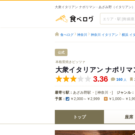
大衆イタリアン ナポリマン - あざみ野（イタリアン）
食べログ
食べログ
神奈川
神奈川 イタリアン
横浜 イ
公式
本格窯焼きピッツァ
大衆イタリアン ナポリマ
3.36
160
人
最寄り駅：
あざみ野駅
[
神奈川
]
ジャンル：
予算：
￥2,000～￥2,999
￥1,000～￥1,9
トップ
座席