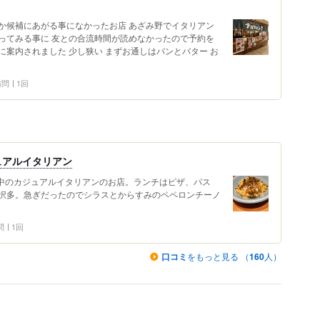
か候補にあがる事になかったお店 あざみ野でイタリアン
ってみる事に 友との合流時間が読めなかったので予約を
席に案内されました 少し狭い まずお通しはパンとバター お
 訪問
1回
ュアルイタリアン
の中のカジュアルイタリアンのお店。ランチはピザ、パス
択多。急ぎだったのでシラスとからすみのペペロンチーノ
問
1回
口コミ
をもっと見る （
160
人）