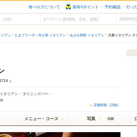
食べログについて
保有Vポイント
予約確認
行っ
タリアン
たまプラーザ～市が尾 イタリアン
あざみ野駅 イタリアン
大衆イタリアン ナ
ン
2724
人
イタリアン
ダイニングバー
99
店舗情報（詳細）
メニュー・コース
写真
538