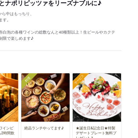
とナポリピッツァをリーズナブルに♪
から中はもっちり、
ます。
赤白泡の各種ワインの総数なんと40種類以上！生ビールやカクテ
制限で楽しめます♪
サービス
料理
ワインビ
絶品ランチやってます♪
★誕生日&記念日★特製
も2時間飲
デザートプレート無料プ
レゼント♪