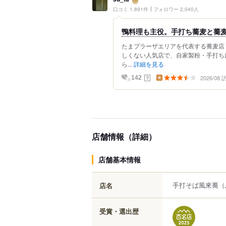
口コミ 1,891件
フォロワー 2,040人
鴨料理も主役。手打ち蕎麦と蕎
たまプラーザエリアを代表する蕎麦店
しくない人気店で、自家製粉・手打ち
ら...
詳細を見る
2026/08
？
142
店舗情報（詳細）
店舗基本情報
手打そば風來蕎
（
店名
受賞・選出歴