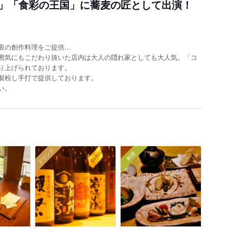
」「食彩の王国」に蕎麦の匠として出演！
衷の創作料理をご提供…
囲気にもこだわり抜いた店内は大人の隠れ家としても大人気。「コ
り上げられております。
製粉し手打で提供しております。
い。
ドリンク
料理