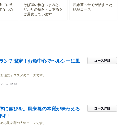
全てに投
そば屋の粋なつまみとこ
風来蕎の全てが詰まった
てなしの
だわりの焼酎・日本酒を
絶品コース
ご用意しています
ランチ限定！お魚中心でヘルシーに風
コース詳細
！女性にオススメのコースです。
1:30～15:00
体に喜びを。風来蕎の本質が味わえる
コース詳細
料理
しめる風來蕎の人気コースです。