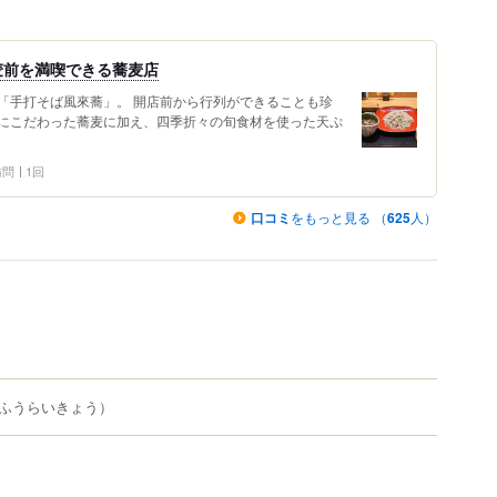
麦前を満喫できる蕎麦店
「手打そば風來蕎」。 開店前から行列ができることも珍
にこだわった蕎麦に加え、四季折々の旬食材を使った天ぷ
 訪問
1回
口コミ
をもっと見る （
625
人）
ふうらいきょう）