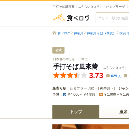
手打そば風來蕎（ふうらいきょう） - たまプラーザ（
食べログ
食べログ
神奈川
神奈川 そば（蕎麦）
横浜 
公式
日本食の幸せを、日常に
手打そば風來蕎
（ふうらいきょう）
3.73
625
人
最寄り駅：
たまプラーザ駅
[
神奈川
]
ジャン
予算：
￥4,000～￥4,999
￥1,000～￥1,9
トップ
座席