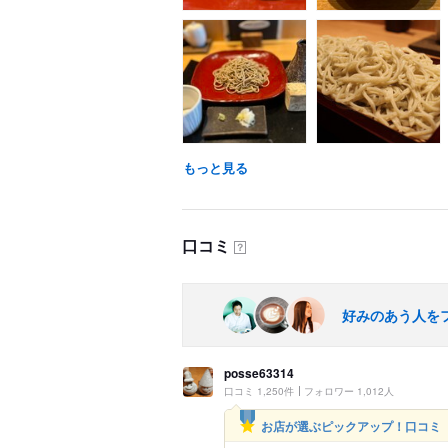
もっと見る
口コミ
？
好みのあう人を
posse63314
口コミ 1,250件
フォロワー 1,012人
お店が選ぶピックアップ！口コミ