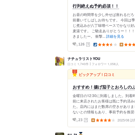
行列絶えぬ予約必須！！
お昼の時間帯を少し外せば座れるだろ
前書いてしばしお待ちです。 今回は
じ煮込みが八丁味噌ベースでかなり好
麦湯です。 ご馳走ありがとうー！！！
きましたー。 衝撃...
詳細を見る
？
126
ナチュラリストYOU
口コミ 1,740件
フォロワー 1,058人
ピックアップ！口コミ
おすすめ！揚げ茄子とおろしの
金曜日の12:30に到着しました。到
前に来店されたお客様は既に予約済み
た。店内にはまだ数席の空きがありま
ないとの情報もあり、事前予約を推奨し
2025/08 訪
？
23
su_ta