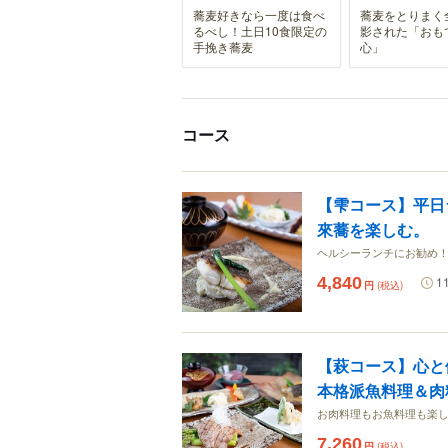
蕎麦好きなら一度は食べ
蕎麦をとりまく
るべし！土日10食限定の
影された「おも
手挽き蕎麦
心」
コース
【雫コース】平日
來蕎を楽しむ。
ヘルシーランチにお勧め
4,840
1
円
(税込)
【萩コース】心と
本格派魚料理＆肉
お肉料理もお魚料理も楽
7,260
円
(税込)