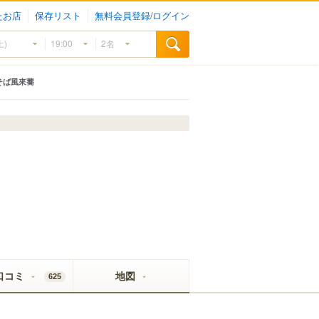
たお店
保存リスト
無料会員登録/ログイン
そば風來蕎
口コミ
地図
625