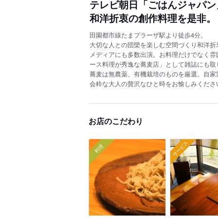
テレビ朝日「ごはんジャパン
和洋折衷の創作料理を是非。
田園都市線たまプラーザ駅より徒歩4分。
大切な人との団欒を楽しむ空間づくり和洋折
メディアにも多数出演。お料理だけでなく雰
ース料理が秀逸な蕎麦店」として雑誌にも取
蕎麦は無農薬、有機栽培のものを厳選。自家
会粋な大人の贅沢なひと時をお愉しみくださ
お店のこだわり
サービス
料理