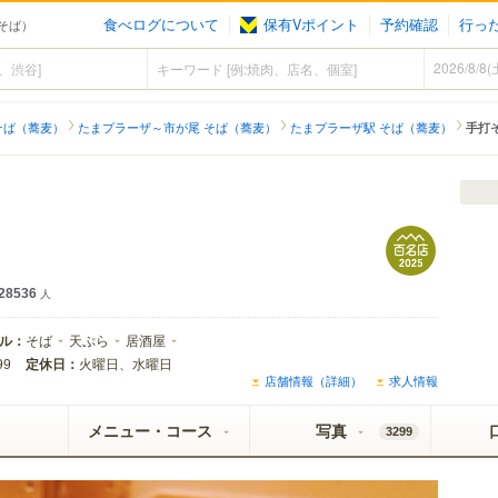
食べログについて
保有Vポイント
予約確認
行っ
そば）
そば（蕎麦）
たまプラーザ～市が尾 そば（蕎麦）
たまプラーザ駅 そば（蕎麦）
手打
28536
人
ル：
そば
天ぷら
居酒屋
定休日：
火曜日、水曜日
99
店舗情報（詳細）
求人情報
メニュー・コース
写真
3299