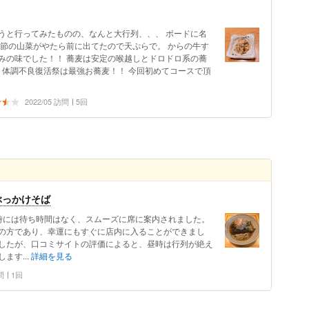
うと行ってみたものの、なんと大行列、、、 ボードに名
季節の山菜がやたら前に出てたので天ぷらで。 からの牛す
みの味でした！！ 蕎麦は安定の喉越しとドロドロ系の蕎
 体調不良復活祭は最強お蕎麦！！ 今回初めてコースで頂
2022/05 訪問
5回
ぶっかけそば
着時には待ち時間はなく、スムーズに席に案内されました。
の方であり、幸運にもすぐに店内に入ることができまし
したが、口コミサイトの評価によると、昼時は行列が絶え
ます...
詳細を見る
問
1回