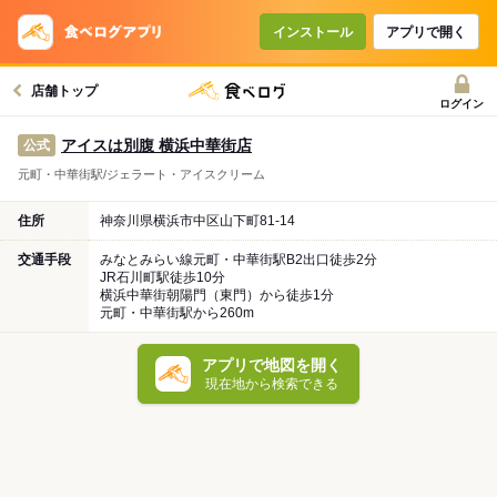
インストール
アプリで開く
店舗トップ
ログイン
アイスは別腹 横浜中華街店
公式
元町・中華街駅/ジェラート・アイスクリーム
住所
神奈川県横浜市中区山下町81-14
交通手段
みなとみらい線元町・中華街駅B2出口徒歩2分
JR石川町駅徒歩10分
横浜中華街朝陽門（東門）から徒歩1分
元町・中華街駅から260m
アプリで地図を開く
現在地から検索できる