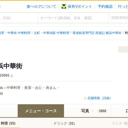
食べログについて
保有Vポイント
予約確認
行っ
街
料理
中華街 中華料理
元町・中華街駅 中華料理
香港飲茶専門店 西遊記 横浜中華街
料
浜中華街
15065
人
ル：
中華料理
飲茶・点心
肉まん
99
店舗情報（詳細）
メニュー・コース
写真
1916
料理
(
)
ドリンク
(
)
ランチ
(
)
55
31
0