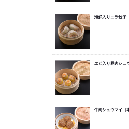
海鮮入りニラ餃子
エビ入り豚肉シュ
牛肉シュウマイ（