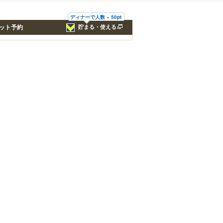
ディナーで人数 × 50pt
ット予約
貯まる・使える