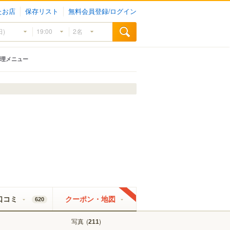
たお店
保存リスト
無料会員登録/ログイン
理メニュー
口コミ
クーポン・地図
620
写真
(
)
211