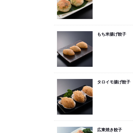
もち米揚げ餃子
タロイモ揚げ餃子
広東焼き餃子