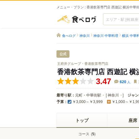
メニュー・プラン : 香港飲茶専門店 西遊記 横浜中華
食べログ
食べログ
神奈川
神奈川 中華料理
横浜 中華
公式
王府井グループ・香港飲茶専門店
香港飲茶専門店 西遊記 横
3.47
620
人
最寄り駅：
元町・中華街駅
[
神奈川
]
ジャン
予算：
￥3,000～￥3,999
￥1,000～￥1,9
トップ
座席
コース
(
)
5