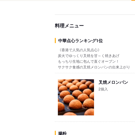
料理メニュー
中華点心ランキング1位
《香港で人気の人気点心》
炭火でゆっくり叉焼を甘～く焼きあげ
もっちり生地に包んで直ぐオーブン！
サクサク食感の叉焼メロンパンの出来上がり
叉焼メロンパン
2個入
腸粉