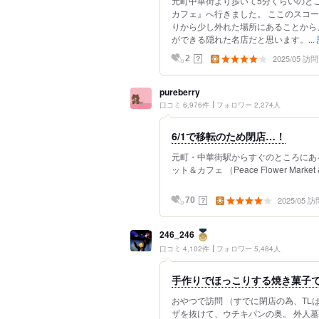
元町中華街より歩いて5分くらいのと
カフェ』へ行きました。 ここのスコ
りから少し外れた場所にあることから
ができる隠れた名店だと思います。...
2025/05 訪問
？
2
pureberry
口コミ 6,976件
フォロワー 2,274人
6/1で移転のため閉店…！
元町・中華街駅からすぐのところにあ
ット＆カフェ （Peace Flower Market 
2025/05 訪
？
70
246_246
口コミ 4,102件
フォロワー 5,484人
手作りでほっこりする焼き菓子
おやつで訪問 （すでに閉店の為、TL
ザを抜けて、ウチキパンの奥。 外人墓地