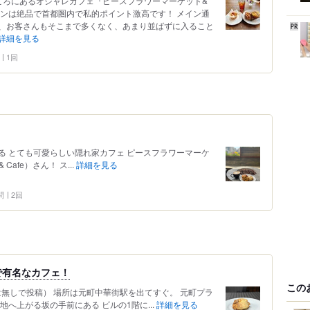
ころにあるオシャレカフェ『ピースフラワーマーケット&
ーンは絶品で首都圏内で私的ポイント激高です！ メイン通
、お客さんもそこまで多くなく、あまり並ばずに入ること
詳細を見る
1回
る とても可愛らしい隠れ家カフェ ピースフラワーマーケ
& Cafe）さん！ ス...
詳細を見る
問
2回
で有名なカフェ！
この
は無しで投稿） 場所は元町中華街駅を出てすぐ。 元町プラ
へ上がる坂の手前にある ビルの1階に...
詳細を見る