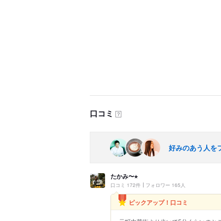
口コミ
？
好みのあう人を
たかみ〜⭐︎
口コミ 172件
フォロワー 165人
ピックアップ！口コミ