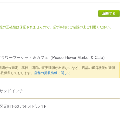
報の正確性は保証されませんので、必ず事前にご確認の上ご利用ください。
フラワーマーケット＆カフェ
（Peace Flower Market & Cafe）
期間が未確定、移転・閉店の事実確認が出来ないなど、店舗の運営状況の確認
掲載保留しております。
店舗の掲載情報に関して
サンドイッチ
区
元町
1-50
パセオビル 1Ｆ