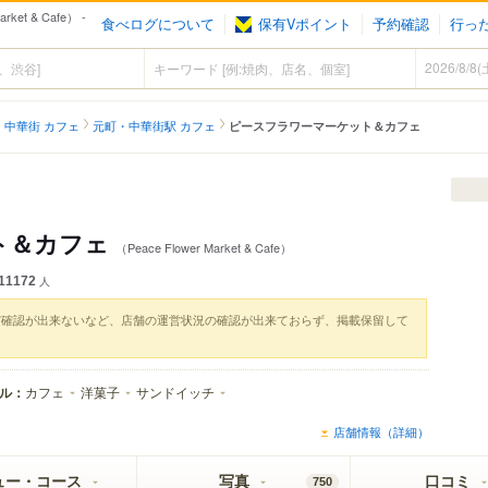
t & Cafe） -
食べログについて
保有Vポイント
予約確認
行っ
中華街 カフェ
元町・中華街駅 カフェ
ピースフラワーマーケット＆カフェ
ト＆カフェ
（Peace Flower Market & Cafe）
11172
人
実確認が出来ないなど、店舗の運営状況の確認が出来ておらず、掲載保留して
ル：
カフェ
洋菓子
サンドイッチ
店舗情報（詳細）
ュー・コース
写真
口コミ
750