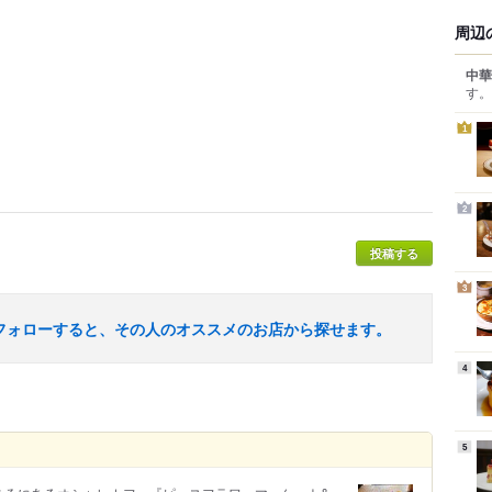
周辺
中華
す。
1
2
投稿する
3
フォローすると、その人のオススメのお店から探せます。
4
5