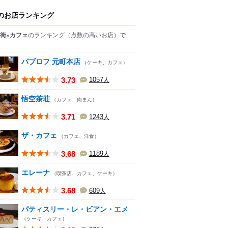
のお店ランキング
街×カフェ
のランキング
（点数の高いお店）
で
パブロフ 元町本店
（ケーキ、カフェ）
3.73
1057
人
悟空茶荘
（カフェ、肉まん）
3.71
1243
人
ザ・カフェ
（カフェ、洋食）
3.68
1189
人
エレーナ
（喫茶店、カフェ、ケーキ）
3.68
609
人
パティスリー・レ・ビアン・エメ
（ケーキ、カフェ）