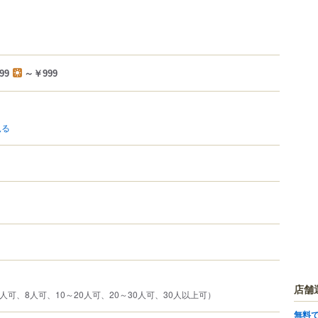
99
～￥999
見る
店舗
人可、8人可、10～20人可、20～30人可、30人以上可）
無料