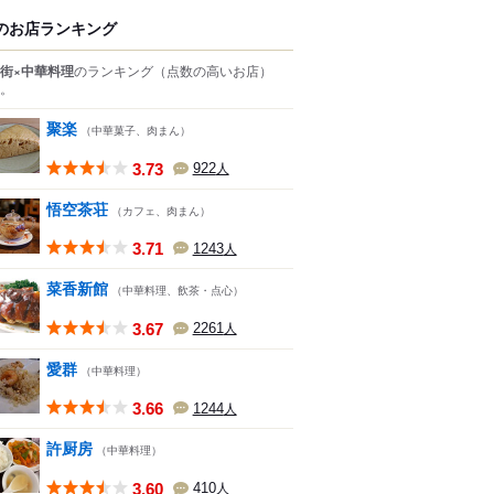
のお店ランキング
街×中華料理
のランキング
（点数の高いお店）
。
聚楽
（中華菓子、肉まん）
3.73
922
人
悟空茶荘
（カフェ、肉まん）
3.71
1243
人
菜香新館
（中華料理、飲茶・点心）
3.67
2261
人
愛群
（中華料理）
3.66
1244
人
許厨房
（中華料理）
3.60
410
人