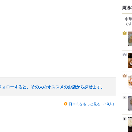
周辺
中華
です
1
2
3
フォローすると、その人のオススメのお店から探せます。
4
口コミ
をもっと見る （
13
人）
5