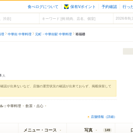
食べログについて
保有Vポイント
予約確認
行っ
料理
中華街 中華料理
元町・中華街駅 中華料理
裕福楼
4
人
実確認が出来ないなど、店舗の運営状況の確認が出来ておらず、掲載保留して
ル：
中華料理
飲茶・点心
店舗情報（詳細）
メニュー・コース
写真
149