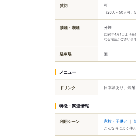
可
貸切
（20人～50人可、
分煙
禁煙・喫煙
2020年4月1日よ
なる場合がございま
無
駐車場
メニュー
日本酒あり、焼酎
ドリンク
特徴・関連情報
家族・子供と
｜
利用シーン
こんな時によく使