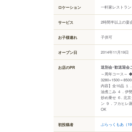
一軒家レストラン
ロケーション
2時間半以上の宴
サービス
子供可
お子様連れ
2014年11月19日
オープン日
送別会･歓送迎会ご
お店のPR
～周年コース～ ◆
3280+1500＝
内容】全10品 
油煮こみ ４．伊
炒め乗せ ６. 北
ン ９．フカヒレ蒸
OK
ぶらっくもあ
（1
初投稿者