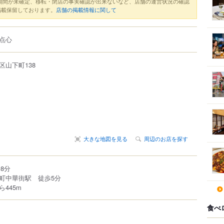
期間が未確定、移転・閉店の事実確認が出来ないなど、店舗の運営状況の確認
掲載保留しております。
店舗の掲載情報に関して
点心
区
山下町
138
大きな地図を見る
周辺のお店を探す
8分
町中華街駅 徒歩5分
445m
食べ