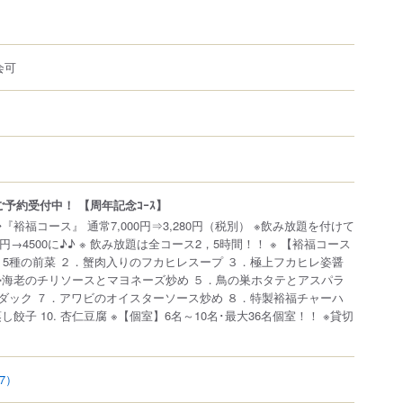
会可
予約受付中！ 【周年記念ｺｰｽ】
『裕福コース』 通常7,000円⇒3,280円（税別） ※飲み放題を付けて
8500円→4500に♪♪ ※ 飲み放題は全コース2，5時間！！ ※ 【裕福コース
１．5種の前菜 ２．蟹肉入りのフカヒレスープ ３．極上フカヒレ姿醤
勢海老のチリソースとマヨネーズ炒め ５．鳥の巣ホタテとアスパラ
京ダック ７．アワビのオイス
ターソース炒め ８．特製裕福チャーハ
し餃子 10. 杏仁豆腐 ※【個室】6名～10名･最大36名個室！！ ※貸切
97）