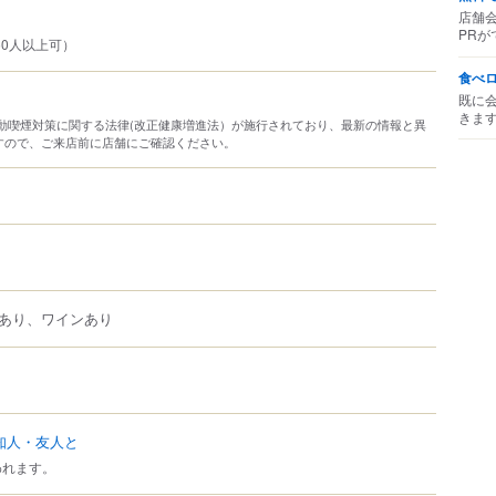
店舗
PRが
50人以上可）
食べ
既に
きま
り受動喫煙対策に関する法律(改正健康増進法）が施行されており、最新の情報と異
すので、ご来店前に店舗にご確認ください。
あり、ワインあり
知人・友人と
われます。