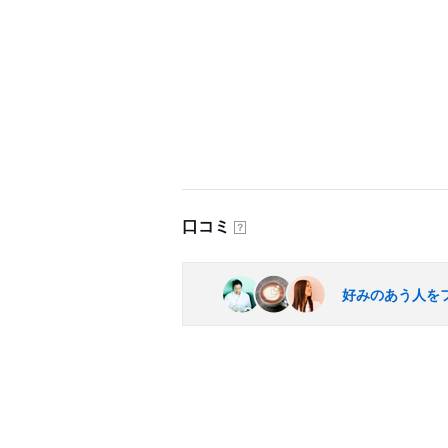
口コミ
？
好みのあう人を