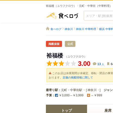
裕福楼（ユウフクロウ） - 元町・中華街（中華料理）
食べログ
食べログ
神奈川
神奈川 中華料理
横浜 中華
掲載保留
公式
裕福楼
（ユウフクロウ）
3.00
13
人
6
このお店は休業期間が未確定、移転・閉店の事
おります。
店舗の掲載情報に関して
最寄り駅：
元町・中華街駅
[
神奈川
]
ジャン
予算：
￥3,000～￥3,999
～￥999
トップ
座席