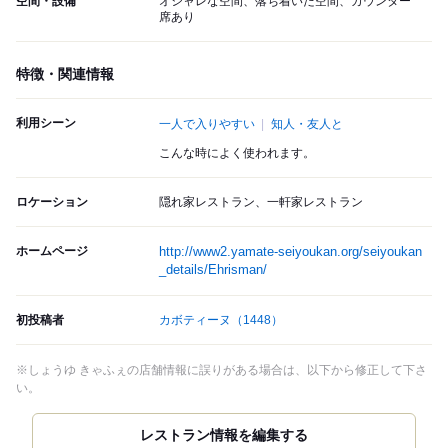
空間・設備
オシャレな空間、落ち着いた空間、カウンター
席あり
特徴・関連情報
利用シーン
一人で入りやすい
知人・友人と
こんな時によく使われます。
ロケーション
隠れ家レストラン、一軒家レストラン
ホームページ
http://www2.yamate-seiyoukan.org/seiyoukan
_details/Ehrisman/
初投稿者
カボティーヌ
（1448）
※しょうゆ きゃふぇの店舗情報に誤りがある場合は、以下から修正して下さ
い。