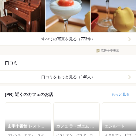
すべての写真を見る（773件）
広告を非表示
口コミ
口コミをもっと見る（140人）
[PR] 近くのカフェのお店
もっと見る
山手十番館 レストラ
カフェ ラ・ボエム 元
エンルート
ン＆カフェ
町中華街
フレンチ、カフェ、スイーツ
イタリアン、パスタ、カフェ
イタリアン、ピザ、