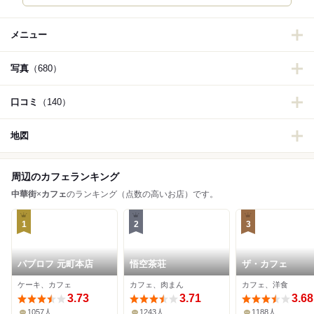
メニュー
写真
（680）
口コミ
（140）
地図
周辺のカフェランキング
中華街
×
カフェ
のランキング（点数の高いお店）です。
1
2
3
パブロフ 元町本店
悟空茶荘
ザ・カフェ
ケーキ、カフェ
カフェ、肉まん
カフェ、洋食
3.73
3.71
3.68
1057人
1243人
1188人