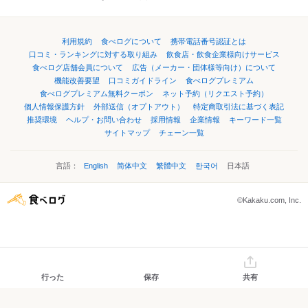
利用規約
食べログについて
携帯電話番号認証とは
口コミ・ランキングに対する取り組み
飲食店・飲食企業様向けサービス
食べログ店舗会員について
広告（メーカー・団体様等向け）について
機能改善要望
口コミガイドライン
食べログプレミアム
食べログプレミアム無料クーポン
ネット予約（リクエスト予約）
個人情報保護方針
外部送信（オプトアウト）
特定商取引法に基づく表記
推奨環境
ヘルプ・お問い合わせ
採用情報
企業情報
キーワード一覧
サイトマップ
チェーン一覧
言語：
English
简体中文
繁體中文
한국어
日本語
©Kakaku.com, Inc.
行った
保存
共有