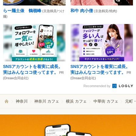
らー麺土俵 鶴嶺峰
和牛 肉小僧
(京急鶴見/つけ
(京急鶴見/焼肉)
麺)
SNSアカウントを着実に成長。
SNSアカウントを着実に成長。
実はみんなココ使ってます。
実はみんなココ使ってます。
PR
PR
(Dreaw合同会社)
(Dreaw合同会社)
Recommended by
神奈川
神奈川 カフェ
横浜 カフェ
中華街 カフェ
元町