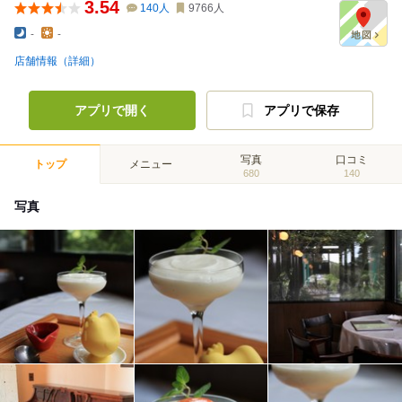
3.54
140
人
9766
人
-
-
店舗情報（詳細）
アプリで開く
アプリで保存
写真
口コミ
トップ
メニュー
680
140
写真