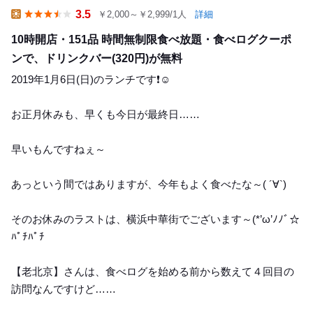
39
3.5
￥2,000～￥2,999/1人
詳細
Lunch
10時開店・151品 時間無制限食べ放題・食べログクーポ
ンで、ドリンクバー(320円)が無料
2019年1月6日(日)のランチです❗️☺️
お正月休みも、早くも今日が最終日……
早いもんですねぇ～
あっという間ではありますが、今年もよく食べたな～( ´∀`)
そのお休みのラストは、横浜中華街でございます～(*’ω’ﾉﾉﾞ☆
ﾊﾟﾁﾊﾟﾁ
【老北京】さんは、食べログを始める前から数えて４回目の
訪問なんですけど……