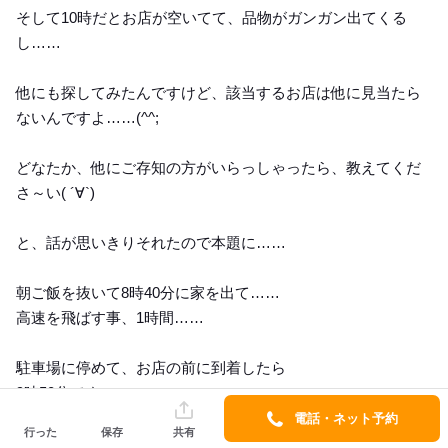
そして10時だとお店が空いてて、品物がガンガン出てくる
し……
他にも探してみたんですけど、該当するお店は他に見当たら
ないんですよ……(^^;
どなたか、他にご存知の方がいらっしゃったら、教えてくだ
さ～い( ´∀`)
と、話が思いきりそれたので本題に……
朝ご飯を抜いて8時40分に家を出て……
高速を飛ばす事、1時間……
駐車場に停めて、お店の前に到着したら
9時50分です……
電話・ネット予約
行った
保存
共有
お腹が空いてるせいもあって、めちゃくちゃ寒いわ～((+_+))