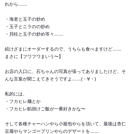
れから……
・海老と玉子の炒め
・玉子とニラのの炒め
・貝柱と玉子の炒め等々……
続けざまにオーダーするので、うちらも食べますけど……
まさに【フワフワまいう〜】
お店の入口に、石ちゃんの写真が張ってありましたけど、そ
んな言葉が聞こえてきそうですよ……(・∀・)
私的には、
・フカヒレ麺とか
・フカヒレ餡掛けご飯が一番好きかな〜
そして各種チャーハンやら小籠包やらを頂いて、最後は杏仁
豆腐やらマンゴープリンやらのデザートを……