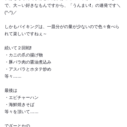
で、大～い好きなもんですから、「うんまい❗️」の連発です＼
(^-^)／
しかもバイキングは、一皿分がの量が少ないので色々食べら
れて楽しいですねぇ～
続いて２回戦❗️
・カニの爪の揚げ物
・豚バラ肉の醤油煮込み
・アスパラとホタテ炒め
等々……
最後は
・エビチャーハン
・海鮮焼きそば
等々を頂いて……
でざーとかの