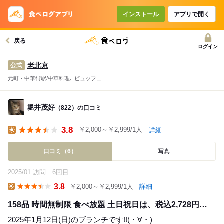
インストール
アプリで開く
戻る
ログイン
老北京
公式
元町・中華街駅/中華料理､ ビュッフェ
堀井茂好
（822）の口コミ
3.8
￥2,000～￥2,999/1人
詳細
Lunch
口コミ（6）
写真
2025/01 訪問
6回目
3.8
￥2,000～￥2,999/1人
詳細
Lunch
158品 時間無制限 食べ放題 土日祝日は、税込2,728円…
2025年1月12日(日)のブランチです!!(⁠・⁠∀⁠・⁠)