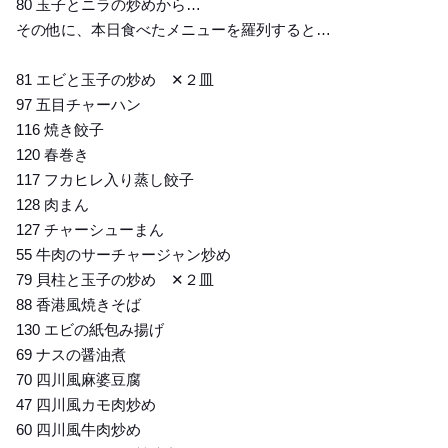
80 玉子とニラの炒めから…
その他に、本日食べたメニューを羅列すると…
81 エビと玉子の炒め ✕２皿
97 五目チャーハン
116 焼き餃子
120 春巻き
117 フカヒレ入り蒸し餃子
128 肉まん
127 チャーシューまん
55 牛肉のサーチャージャン炒め
79 貝柱と玉子の炒め ✕２皿
88 香港風焼きそば
130 エビの紙包み揚げ
69 ナスの醤油煮
70 四川風麻婆豆腐
47 四川風カモ肉炒め
60 四川風牛肉炒め