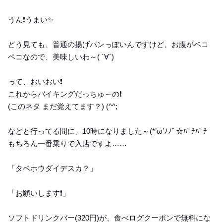
うん❗️うまい✨
どう見ても、普通の揚げパンっぽいんですけど、お腹がペコ
ペコなので、美味しいわ～( ´∀`)
って、おいおい❗️
これからバイキングだっちゅ～の❗️
(このネタ まだ覚えてます？) (^^;
などと行ってる間に、10時になりました～(*’ω’ﾉﾉﾞ☆ﾊﾟﾁﾊﾟﾁ
もちろん一番乗りで入店ですよ……
「タベホウダイデスカ？」
「お願いします❗️」
ソフトドリンクバー(320円)が、食べログクーポンで無料にな