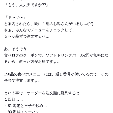
「もう、大丈夫ですか??」
「ド〜ゾ〜」
と案内されたら、既に１組のお客さんがいるし…(⁠^⁠^⁠)
さぁ、みんなでメニューをチェックして、
５〜６品ずつ注文するべ…
あ、そうそう…
食べログのクーポンで、ソフトドリンクバー352円が無料にな
るから、使った方がお得ですよ…
158品の食べホメニューには、通し番号が付いてるので、その
番号で注文しますよ…
という事で、オーダーを注文順に羅列すると…
１回戦は…
・81 海老と玉子の炒め…
・90 海鮮チャーハン…