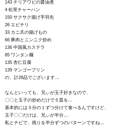
143 チリアワビの醤油煮
4 松茸チャーハン
150 サクサク揚げ手羽先
26 エビチリ
33 カニ爪の揚げもの
66 豚肉とニンニク炒め
136 中国風カステラ
85 ワンタン麺
135 杏仁豆腐
139 マンゴープリン
の、計28品でございます…
なんといっても、兄ぃが玉子好きなので、
〇〇と玉子の炒めだけで５皿を…
基本的には３分の１ずつ分けて食べるんですけど、
玉子〇〇だけは、兄ぃが半分…
私とチビで、残りを半分ずつのパターンですね…