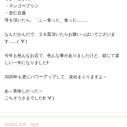
・マンゴープリン
・杏仁豆腐
等を頂いたら、「ふ～食った、食った……」
なんだかんだで、２６皿頂いたらお腹いっぱいでございま
す……( ´∀`)
今年も色んなお店で、色んな事がありましたけど、総じて楽
しい一年になりました❗️
2020年も更にパワーアップして、攻めまくりますよ～
あ～美味しかった～
ごちそうさまでした❗️( ´∀`)
2019/01 訪問
2回目