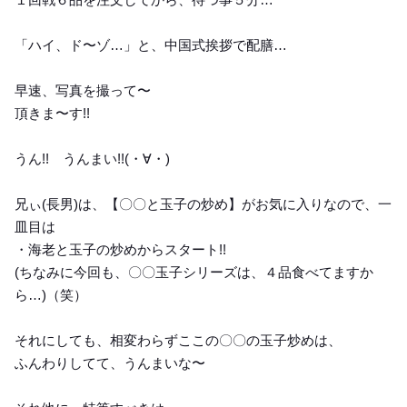
「ハイ、ド〜ゾ…」と、中国式挨拶で配膳…
早速、写真を撮って〜
頂きま〜す!!
うん!! うんまい!!(⁠・⁠∀⁠・⁠)
兄ぃ(長男)は、【〇〇と玉子の炒め】がお気に入りなので、一
皿目は
・海老と玉子の炒めからスタート!!
(ちなみに今回も、〇〇玉子シリーズは、４品食べてますか
ら…)（笑）
それにしても、相変わらずここの〇〇の玉子炒めは、
ふんわりしてて、うんまいな〜