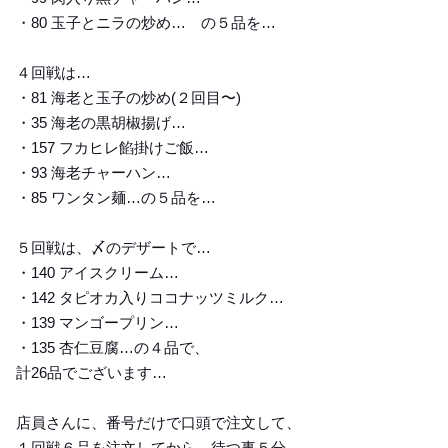
・80 玉子とニラの炒め… の５品を…
４回戦は…
・81 海老と玉子の炒め(２回目〜)
・35 海老の黒胡椒揚げ…
・157 フカヒレ餡掛けご飯…
・93 海老チャーハン…
・85 ワンタン麺…の５品を…
５回戦は、〆のデザートで…
・140 アイスクリーム…
・142 タピオカ入りココナッツミルク…
・139 マンゴープリン…
・135 杏仁豆腐…の４品で、
計26品でございます…
店員さんに、番号だけで口頭で注文して、
１回戦６品を注文してから、待つ事５分…