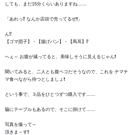
しても、まだ15分くらいありますね……
「あれっ⁉️ なんか店頭で売ってるぜ❗️」
ん⁉️
【ゴマ団子】・【揚げパン】・【馬耳】⁉️
へぇ～ お腹が減ってると、美味しそうに見えるじゃん❗️
聞いてみると、二人とも腹ペコだそうなので、これを チマチ
マ食べながら待つとしましょ❗️
という事で、３品をひとつずつ購入です……
脇にテーブルもあるので、そこに掛けて……
写真を撮って～
頂きま～す❗️