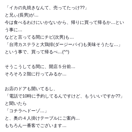
「イカの丸焼きなんて、売ってたっけ??」
と兄ぃ(長男)が…
今は食べるわけにいかないから、帰りに買って帰るか…とい
う事に…
などと言ってる間にチビ(次男)も…
「台湾カステラと大鶏排(ダージーパイ)も美味そうたな…」
という事で、買って帰るべ…(⁠^⁠^⁠)
そうこうしてる間に、開店５分前…
そろそろ２階に行ってみるか…
お店のドアも開いてるし、
「電話で10時に予約してるんですけど、もういいですか??」
と聞いたら
「コチラへドーゾ…」
と、奥の４人掛けテーブルにご案内…
もちろん一番客でございます…