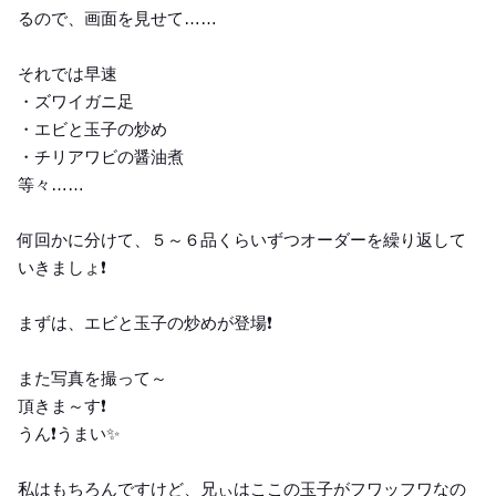
るので、画面を見せて……
それでは早速
・ズワイガニ足
・エビと玉子の炒め
・チリアワビの醤油煮
等々……
何回かに分けて、５～６品くらいずつオーダーを繰り返して
いきましょ❗️
まずは、エビと玉子の炒めが登場❗️
また写真を撮って～
頂きま～す❗️
うん❗️うまい✨
私はもちろんですけど、兄ぃはここの玉子がフワッフワなの