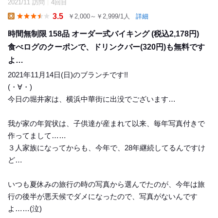
2021/11 訪問
4回目
35
3.5
￥2,000～￥2,999/1人
詳細
Lunch
時間無制限 158品 オーダー式バイキング (税込2,178円)
食べログのクーポンで、ドリンクバー(320円)も無料です
よ…
2021年11月14日(日)のブランチです!!
(・∀・)
今日の堀井家は、横浜中華街に出没でございます…
我が家の年賀状は、子供達が産まれて以来、毎年写真付きで
作ってまして……
３人家族になってからも、今年で、28年継続してるんですけ
ど…
いつも夏休みの旅行の時の写真から選んでたのが、今年は旅
行の後半が悪天候でダメになったので、写真がないんです
よ……(泣)