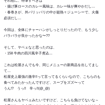
それ他に、特筆すべきは
・揚げ豚ロースのカレー風味は、カレー味が爽やかだし…
・春巻きが、外パリッパリの中が超熱々ジューシーで、火傷
必須だし…
今回は、全体にチャーハンがしっとりだったので、もう少し
パラパラが良かったかな〜??
そして、ヤベェなと思ったのは、
・158 牛肉の四川風辛子煮込…
これは松屋さんでも今、同じメニューの新商品を出してまし
て…
松屋史上最強の激辛!!って言ってるくらいなので、こちらのも
食べてみたかったんですけど、スープをズズ〜って
うん!? うっ!! 辛っ!!(⁠@⁠_⁠@⁠)
松屋さんもヤベェみたいですけど、こちらも負けてないな～