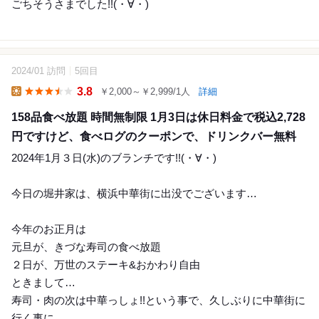
ごちそうさまでした!!(⁠・⁠∀⁠・⁠)
2024/01 訪問
5回目
41
3.8
￥2,000～￥2,999/1人
詳細
Lunch
158品食べ放題 時間無制限 1月3日は休日料金で税込2,728
円ですけど、食べログのクーポンで、ドリンクバー無料
2024年1月３日(水)のブランチです!!(⁠・⁠∀⁠・⁠)
今日の堀井家は、横浜中華街に出没でございます…
今年のお正月は
元旦が、きづな寿司の食べ放題
２日が、万世のステーキ&おかわり自由
ときまして…
寿司・肉の次は中華っしょ!!という事で、久しぶりに中華街に
行く事に…