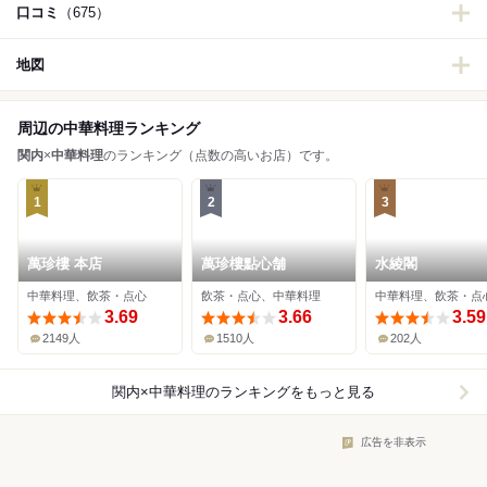
口コミ
（675）
地図
周辺の中華料理ランキング
関内
×
中華料理
のランキング（点数の高いお店）です。
1
2
3
萬珍樓 本店
萬珍樓點心舗
水綾閣
中華料理、飲茶・点心
飲茶・点心、中華料理
中華料理、飲茶・点
3.69
3.66
3.59
2149人
1510人
202人
関内×中華料理
のランキングをもっと見る
広告を非表示