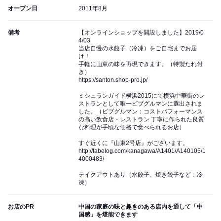
オープン日
2011年8月
備考
【オンラインショップを開設しました】2019/0
4/03
当店自慢の水餃子（冷凍）をご自宅までお届
け！
手軽に山東の味を再現できます。（特製たれ付
き）
https://santon.shop-pro.jp/
ミシュランガイド横浜2015にて横浜中華街のレ
ストランとして唯一ビブグルマンに選出されま
した。（ビブグルマン：コストパフォーマンス
の高い飲食店・レストラン 丁寧に作られた良質
な料理が手頃な価格で食べられるお店）
すぐ近くに『山東2号店』がございます。
http://tabelog.com/kanagawa/A1401/A140105/1
4000483/
テイクアウトあり（水餃子、焼き餃子など：冷
凍）
お店のPR
中国の家庭の味と趣きのある店内を通して「中
国感」を堪能できます