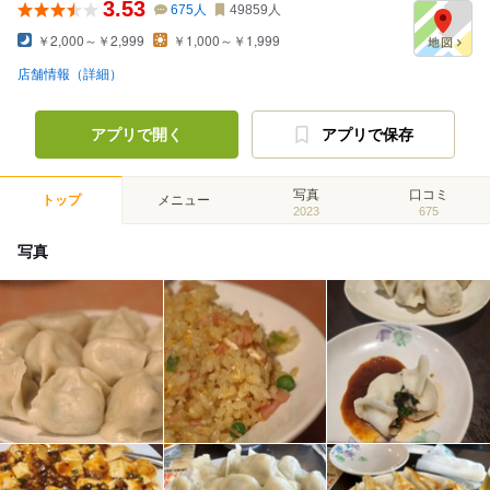
3.53
675
人
49859
人
￥2,000～￥2,999
￥1,000～￥1,999
店舗情報（詳細）
アプリで開く
アプリで保存
写真
口コミ
トップ
メニュー
2023
675
写真