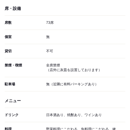
席・設備
席数
73席
個室
無
貸切
不可
禁煙・喫煙
全席禁煙
（店外に灰皿を設置しております）
駐車場
無（近隣に有料パーキングあり）
メニュー
ドリンク
日本酒あり、焼酎あり、ワインあり
料理
野菜料理にこだわる、魚料理にこだわる、健