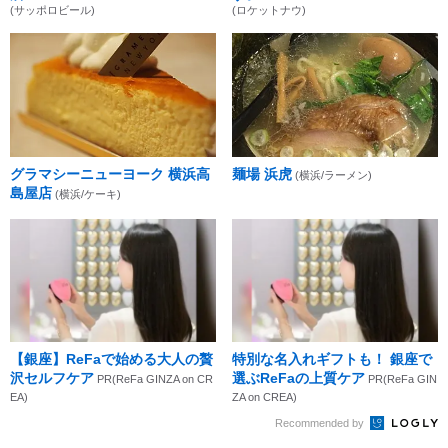
(サッポロビール)
(ロケットナウ)
グラマシーニューヨーク 横浜高
麺場 浜虎
(横浜/ラーメン)
島屋店
(横浜/ケーキ)
【銀座】ReFaで始める大人の贅
特別な名入れギフトも！ 銀座で
沢セルフケア
選ぶReFaの上質ケア
PR(ReFa GINZA on CR
PR(ReFa GIN
EA)
ZA on CREA)
Recommended by