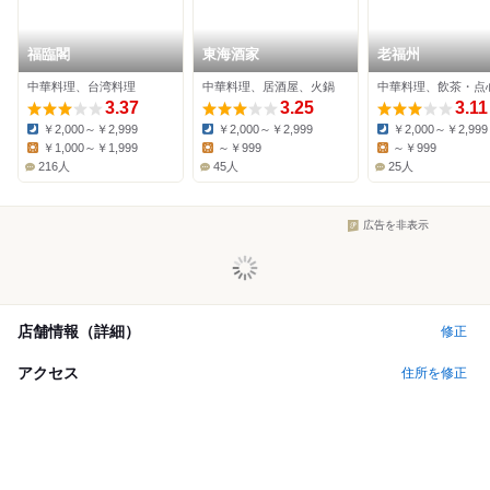
福臨閣
東海酒家
老福州
中華料理、台湾料理
中華料理、居酒屋、火鍋
中華料理、飲茶・点
3.37
3.25
3.11
￥2,000～￥2,999
￥2,000～￥2,999
￥2,000～￥2,999
Dinner:
Dinner:
Dinner:
￥1,000～￥1,999
～￥999
～￥999
Lunch:
Lunch:
Lunch:
216人
45人
25人
広告を非表示
店舗情報（詳細）
修正
アクセス
住所を修正