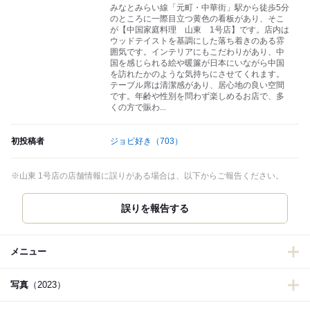
みなとみらい線「元町・中華街」駅から徒歩5分
のところに一際目立つ黄色の看板があり、そこ
が【中国家庭料理 山東 1号店】です。店内は
ウッドテイストを基調にした落ち着きのある雰
囲気です。インテリアにもこだわりがあり、中
国を感じられる絵や暖簾が日本にいながら中国
を訪れたかのような気持ちにさせてくれます。
テーブル席は清潔感があり、居心地の良い空間
です。年齢や性別を問わず楽しめるお店で、多
くの方で賑わ...
初投稿者
ジョビ好き
（703）
※山東 1号店の店舗情報に誤りがある場合は、以下からご報告ください。
誤りを報告する
メニュー
写真
（2023）