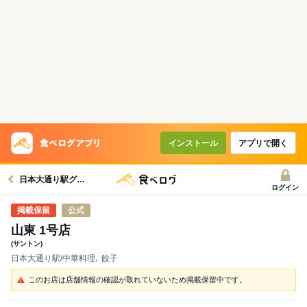
インストール
アプリで開く
日本大通り駅グルメへ
ログイン
公式
山東 1号店
(サントン)
日本大通り駅/中華料理､ 餃子
このお店は店舗情報の確認が取れていないため掲載保留中です。