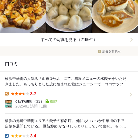
すべての写真を見る（2196件）
広告を非表示
口コミ
横浜中華街の人気店「山東 1号店」にて、看板メニューの水餃子をいただ
きました。もっちりとした皮に包まれた餡はジューシーで、ココナッツの
香りが漂う特製ダレと絶妙にマッチ。見た目以上に...
3.7
Lunch:
dayswithu
（33）
2025/01 訪問
1回
横浜の元町中華街エリアの餃子の有名店。 他にもいくつか中華街の中で
店舗を展開している。 豆苗炒め かなりしっとりとしていて薄味。 もうち
ょい味強くても好き。 焼き...
3.4