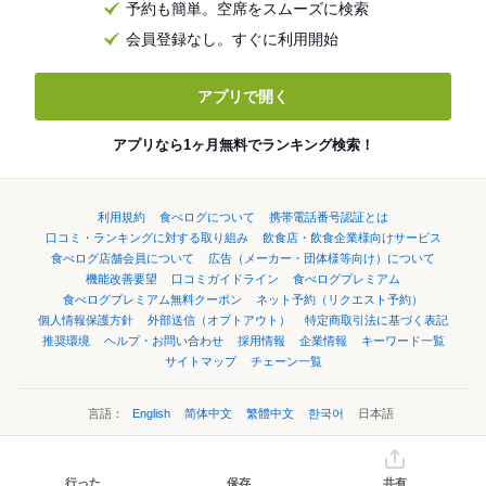
予約も簡単。空席をスムーズに検索
会員登録なし。すぐに利用開始
アプリで開く
アプリなら1ヶ月無料でランキング検索！
利用規約
食べログについて
携帯電話番号認証とは
口コミ・ランキングに対する取り組み
飲食店・飲食企業様向けサービス
食べログ店舗会員について
広告（メーカー・団体様等向け）について
機能改善要望
口コミガイドライン
食べログプレミアム
食べログプレミアム無料クーポン
ネット予約（リクエスト予約）
個人情報保護方針
外部送信（オプトアウト）
特定商取引法に基づく表記
推奨環境
ヘルプ・お問い合わせ
採用情報
企業情報
キーワード一覧
サイトマップ
チェーン一覧
言語：
English
简体中文
繁體中文
한국어
日本語
©Kakaku.com, Inc.
行った
保存
共有