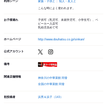
利用シーン
家族・子供と
知人・友人と
こんな時によく使われます。
お子様連れ
子供可（乳児可、未就学児可、小学生可）、ベ
ビーカー入店可
乳幼児含めて可
ホームページ
http://www.douhatsu.co.jp/sinkan/
公式アカウント
備考
瓶コーク提供店
関連店舗情報
神奈川の中華菜館 同發
全国の中華菜館 同發
初投稿者
浜男＆浜子
（143）