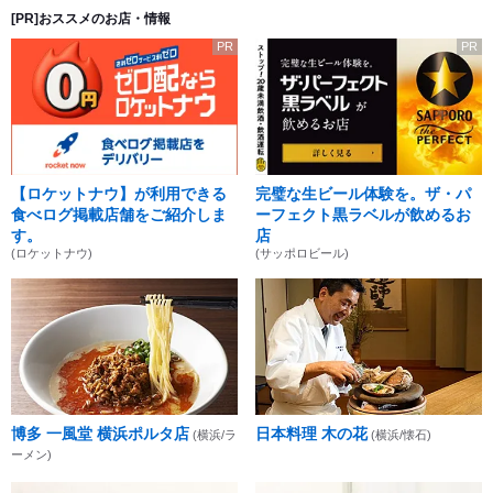
[PR]おススメのお店・情報
PR
PR
【ロケットナウ】が利用できる
完璧な生ビール体験を。ザ・パ
食べログ掲載店舗をご紹介しま
ーフェクト黒ラベルが飲めるお
す。
店
(ロケットナウ)
(サッポロビール)
博多 一風堂 横浜ポルタ店
日本料理 木の花
(横浜/ラ
(横浜/懐石)
ーメン)