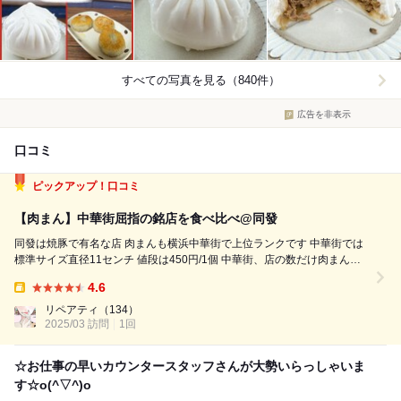
すべての写真を見る（840件）
広告を非表示
口コミ
ピックアップ！口コミ
【肉まん】中華街屈指の銘店を食べ比べ@同發
同發は焼豚で有名な店 肉まんも横浜中華街で上位ランクです 中華街では
標準サイズ直径11センチ 値段は450円/1個 中華街、店の数だけ肉まんが
あり、 ここ同発は以前自分のイチオシでした 久々の味、さてさてさっそ
4.6
く行ってみましょ〜 皮自体にはほ甘さ感じない蒸しパンって感じ。 餡...
Takeout:
リペアティ
（134）
2025/03 訪問
1回
☆お仕事の早いカウンタースタッフさんが大勢いらっしゃいま
す☆o(^▽^)o