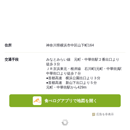
住所
神奈川県横浜市中区山下町164
交通手段
みなとみらい線 元町・中華街駅２番出口より
徒歩３分
ＪＲ京浜東北・根岸線 石川町(元町・中華街)駅
中華街口より徒歩７分
●首都高速 横浜公園出口より３分
●首都高速 新山下出口より５分
元町・中華街駅から429m
食べログアプリで地図を開く
広告を非表示