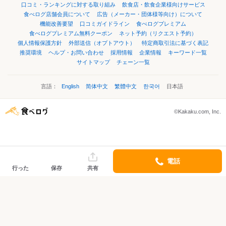
口コミ・ランキングに対する取り組み
飲食店・飲食企業様向けサービス
食べログ店舗会員について
広告（メーカー・団体様等向け）について
機能改善要望
口コミガイドライン
食べログプレミアム
食べログプレミアム無料クーポン
ネット予約（リクエスト予約）
個人情報保護方針
外部送信（オプトアウト）
特定商取引法に基づく表記
推奨環境
ヘルプ・お問い合わせ
採用情報
企業情報
キーワード一覧
サイトマップ
チェーン一覧
言語：
English
简体中文
繁體中文
한국어
日本語
©Kakaku.com, Inc.
電話
行った
保存
共有