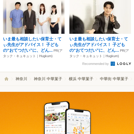
いま最も相談したい保育士・て
いま最も相談したい保育士・て
ぃ先生がアドバイス！ 子ども
ぃ先生がアドバイス！ 子ども
の“おてつだい”に、どん...
の“おてつだい”に、どん...
PR(ア
PR(ア
タック・キュキュット｜Hugkum)
タック・キュキュット｜Hugkum)
Recommended by
神奈川
神奈川 中華菓子
横浜 中華菓子
中華街 中華菓子