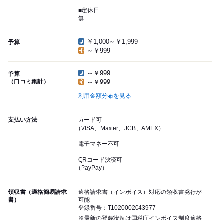
■定休日
無
￥1,000～￥1,999
予算
～￥999
～￥999
予算
（口コミ集計）
～￥999
利用金額分布を見る
支払い方法
カード可
（VISA、Master、JCB、AMEX）
電子マネー不可
QRコード決済可
（PayPay）
領収書（適格簡易請求
適格請求書（インボイス）対応の領収書発行が
書）
可能
登録番号：T1020002043977
※最新の登録状況は国税庁インボイス制度適格