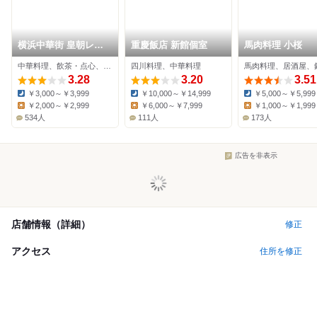
横浜中華街 皇朝レス
重慶飯店 新館個室
馬肉料理 小桜
トラン
中華料理、飲茶・点心、ビュッフェ
四川料理、中華料理
馬肉料理、居酒屋、
3.28
3.20
3.51
￥3,000～￥3,999
￥10,000～￥14,999
￥5,000～￥5,999
Dinner:
Dinner:
Dinner:
￥2,000～￥2,999
￥6,000～￥7,999
￥1,000～￥1,999
Lunch:
Lunch:
Lunch:
534人
111人
173人
広告を非表示
店舗情報（詳細）
修正
アクセス
住所を修正