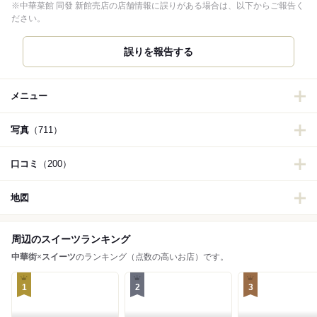
※中華菜館 同發 新館売店の店舗情報に誤りがある場合は、以下からご報告く
ださい。
誤りを報告する
メニュー
写真
（711）
口コミ
（200）
地図
周辺のスイーツランキング
中華街
×
スイーツ
のランキング（点数の高いお店）です。
1
2
3