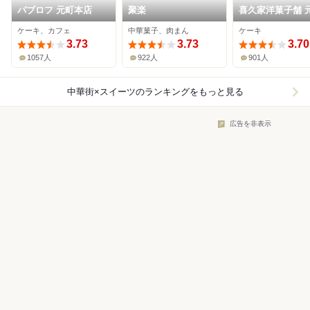
パブロフ 元町本店
聚楽
喜久家洋菓子舗 
本店
ケーキ、カフェ
中華菓子、肉まん
ケーキ
3.73
3.73
3.70
1057人
922人
901人
中華街×スイーツ
のランキングをもっと見る
広告を非表示