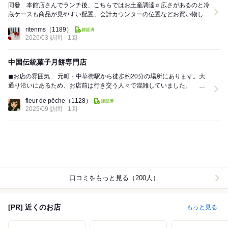
同發 本館店さんでランチ後、こちらではお土産調達♫ 広さがあるのと冷
蔵ケースも商品が見やすい配置、会計カウンターの位置などお買い物しや
すい店舗ですね♫ お客さまが大勢い...
ritenms
（1189）
2026/03 訪問
1回
中国伝統菓子月餅専門店
◼︎お店の雰囲気 元町・中華街駅から徒歩約20分の場所にあります。大
通り沿いにあるため、お店前は行き交う人々で混雑していました。 休
日の夕方頃に来店しました。レジには1人並...
fleur de pêche
（1128）
2025/09 訪問
1回
口コミをもっと見る（200人）
[PR] 近くのお店
もっと見る