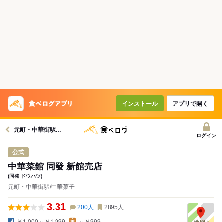
インストール
アプリで開く
元町・中華街駅グルメへ
ログイン
公式
中華菜館 同發 新館売店
(同発 ドウハツ)
元町・中華街駅/中華菓子
3.31
200
人
2895
人
￥1,000～￥1,999
～￥999