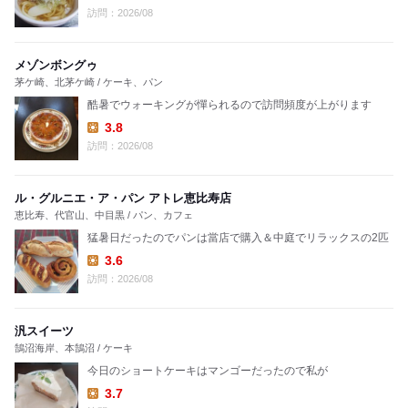
Lunch:
訪問：2026/08
メゾンボングゥ
茅ケ崎、北茅ケ崎 / ケーキ、パン
酷暑でウォーキングが憚られるので訪問頻度が上がります
3.8
Lunch:
訪問：2026/08
ル・グルニエ・ア・パン アトレ恵比寿店
恵比寿、代官山、中目黒 / パン、カフェ
猛暑日だったのでパンは當店で購入＆中庭でリラックスの2匹
3.6
Lunch:
訪問：2026/08
汎スイーツ
鵠沼海岸、本鵠沼 / ケーキ
今日のショートケーキはマンゴーだったので私が
3.7
Lunch: