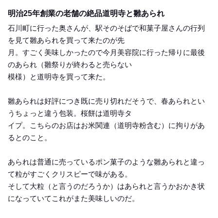
Etc
明治25年創業の老舗の絶品道明寺と雛あられ
石川町に行った奥さんが、駅そのそばで和菓子屋さんの行列
を見て雛あられを買って来たのが先
月。すごく美味しかったので今月美容院に行った帰りに最後
のあられ（雛祭りが終わると売らない
模様）と道明寺を買って来た。
雛あられは好評につき既に売り切れだそうで、春あられとい
うちょっと違う包装。桜餅は道明寺タ
イプ。こちらのお店はお米関連（道明寺粉含む）に拘りがあ
るとのこと。
あられは普通に売っているポン菓子のような雛あられと違っ
て粒がすごくクリスピーで味がある。
そして大粒（と言うのだろうか）はあられと言うかおかき状
になっていてこれがまた美味しいのだ。