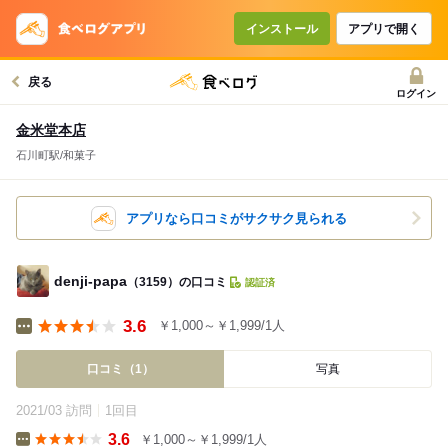
インストール
アプリで開く
戻る
ログイン
金米堂本店
石川町駅/和菓子
アプリなら口コミがサクサク見られる
denji-papa
（3159）の口コミ
認証済
3.6
￥1,000～￥1,999/1人
Etc
口コミ（1）
写真
2021/03 訪問
1回目
3.6
￥1,000～￥1,999/1人