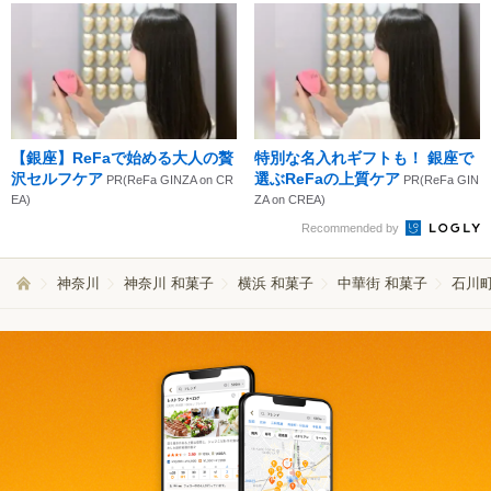
【銀座】ReFaで始める大人の贅
特別な名入れギフトも！ 銀座で
沢セルフケア
選ぶReFaの上質ケア
PR(ReFa GINZA on CR
PR(ReFa GIN
EA)
ZA on CREA)
Recommended by
神奈川
神奈川 和菓子
横浜 和菓子
中華街 和菓子
石川町