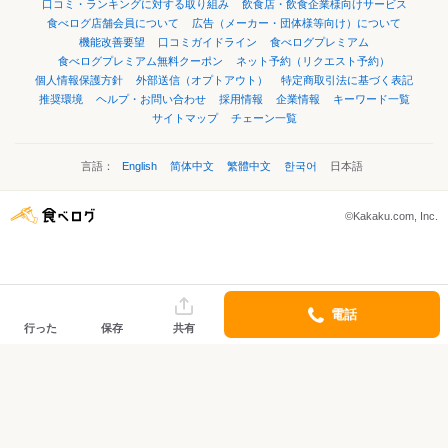
口コミ・ランキングに対する取り組み
飲食店・飲食企業様向けサービス
食べログ店舗会員について
広告（メーカー・団体様等向け）について
機能改善要望
口コミガイドライン
食べログプレミアム
食べログプレミアム無料クーポン
ネット予約（リクエスト予約）
個人情報保護方針
外部送信（オプトアウト）
特定商取引法に基づく表記
推奨環境
ヘルプ・お問い合わせ
採用情報
企業情報
キーワード一覧
サイトマップ
チェーン一覧
言語：
English
简体中文
繁體中文
한국어
日本語
©Kakaku.com, Inc.
電話
行った
保存
共有