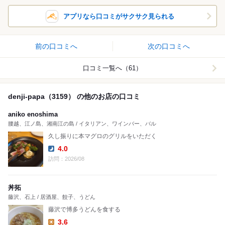
アプリなら口コミがサクサク見られる
前の口コミへ
次の口コミへ
口コミ一覧へ（61）
denji-papa（3159） の他のお店の口コミ
aniko enoshima
腰越、江ノ島、湘南江の島 / イタリアン、ワインバー、バル
久し振りに本マグロのグリルをいただく
4.0
Dinner:
訪問：2026/08
丼拓
藤沢、石上 / 居酒屋、餃子、うどん
藤沢で博多うどんを食する
3.6