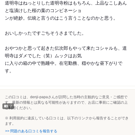
道明寺はねっとりした道明寺粉はもちろん、上品なこしあん
と塩漬けした桜の葉のコンビネーショ
ンが絶妙。伝統と言うのはこう言うことなのかと思う。
おいしかったですごちそうさまでした。
おやつかと思って起きた伝次郎もやって来たコシャルも、道
明寺はダメでした（笑）ムックはお気
に入りの箱の中で熟睡中。在宅勤務、穏やかな昼下がりで
す。
この口コミは、denji-papaさんが訪問した当時の主観的なご意見・ご感想で
す。最新の情報とは異なる可能性がありますので、お店に事前にご確認の上
7
ご利用ください。
※ 利用規約に違反している口コミは、以下のリンクから報告することができ
ます。
>> 問題のある口コミを報告する