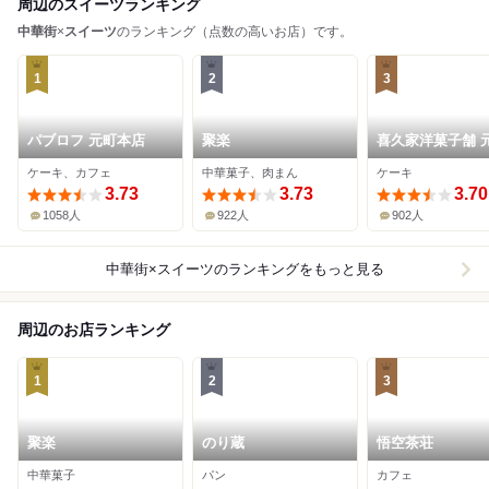
周辺のスイーツランキング
中華街
×
スイーツ
のランキング（点数の高いお店）です。
1
2
3
パブロフ 元町本店
聚楽
喜久家洋菓子舗 
本店
ケーキ、カフェ
中華菓子、肉まん
ケーキ
3.73
3.73
3.70
1058人
922人
902人
中華街×スイーツ
のランキングをもっと見る
周辺のお店ランキング
1
2
3
聚楽
のり蔵
悟空茶荘
中華菓子
パン
カフェ