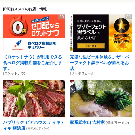
[PR]おススメのお店・情報
PR
PR
【ロケットナウ】が利用できる
完璧な生ビール体験を。ザ・パ
食べログ掲載店舗をご紹介しま
ーフェクト黒ラベルが飲めるお
す。
店
(ロケットナウ)
(サッポロビール)
パブリック ビアハウス ティキテ
家系総本山 吉村家
(横浜/ラーメン)
ィキ 横浜店
(横浜/ビアバー)