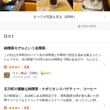
すべての写真を見る（828件）
広告を非表示
口コミ
純喫茶モデルという名喫茶♪
この日は大学時代のバイト先の仲間達と中華街で旧交を温める集まりだっ
たんですが、石川町駅での待ち合わせ時間まで間があるので、ちとひと休
みして行きましょうか。 ということで立ち寄...
3.8
Lunch:
ワイン飲み
（2365）
2026/05 訪問
1回
石川町の素敵な純喫茶：ナポリタンスパゲティー、コーヒー
石川町駅近く、吉浜町にある喫茶店です。 昭和風情を残す落ち着いた空
間でコーヒーなどドリンクや軽食とスイーツを提供。 ゆったりした時間
を過ごせます。 戸部での営業を経て、この地...
3.5