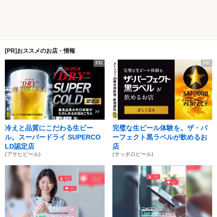
[PR]おススメのお店・情報
PR
PR
冷えと品質にこだわる生ビー
完璧な生ビール体験を。ザ・パ
ル。スーパードライ SUPERCO
ーフェクト黒ラベルが飲めるお
LD認定店
店
(アサヒビール)
(サッポロビール)