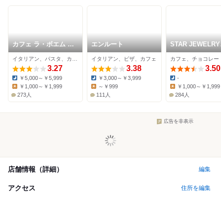
カフェ ラ・ボエム 元
エンルート
STAR JEWELRY
町中華街
CAFE & Chocolat
イタリアン、パスタ、カフェ
イタリアン、ピザ、カフェ
3.27
3.38
3.50
￥5,000～￥5,999
￥3,000～￥3,999
-
Dinner:
Dinner:
Dinner:
￥1,000～￥1,999
～￥999
￥1,000～￥1,999
Lunch:
Lunch:
Lunch:
273人
111人
284人
広告を非表示
店舗情報（詳細）
編集
アクセス
住所を編集