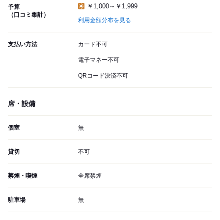
￥1,000～￥1,999
予算
（口コミ集計）
利用金額分布を見る
支払い方法
カード不可
電子マネー不可
QRコード決済不可
席・設備
個室
無
貸切
不可
禁煙・喫煙
全席禁煙
駐車場
無