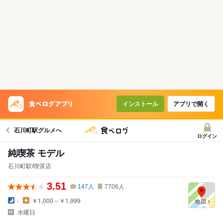
インストール
アプリで開く
石川町駅グルメへ
ログイン
純喫茶 モデル
石川町駅/喫茶店
3.51
147
人
7706
人
-
￥1,000～￥1,999
水曜日