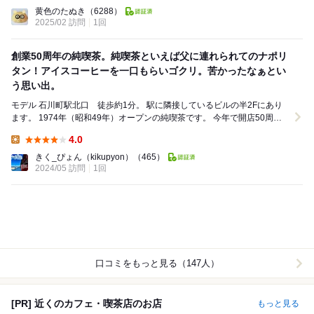
Lunch:
黄色のたぬき
（6288）
2025/02 訪問
1回
創業50周年の純喫茶。純喫茶といえば父に連れられてのナポリ
タン！アイスコーヒーを一口もらいゴクリ。苦かったなぁとい
う思い出。
モデル 石川町駅北口 徒歩約1分。 駅に隣接しているビルの半2Fにあり
ます。 1974年（昭和49年）オープンの純喫茶です。 今年で開店50周年
ですね。 2024...
4.0
Lunch:
きく_ぴょん（kikupyon）
（465）
2024/05 訪問
1回
口コミをもっと見る（147人）
[PR] 近くのカフェ・喫茶店のお店
もっと見る