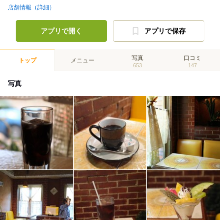
店舗情報（詳細）
アプリで開く
アプリで保存
写真
口コミ
トップ
メニュー
653
147
写真