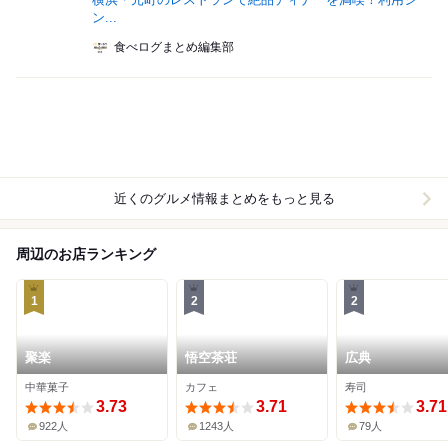
ン...
食べログまとめ編集部
近くのグルメ情報まとめをもっと見る
周辺のお店ランキング
1
2
2
聚楽
悟空茶荘
広典
中華菓子
カフェ
寿司
3.73
3.71
3.71
922人
1243人
79人