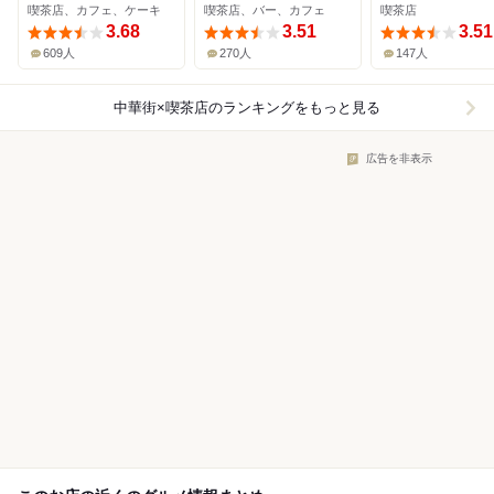
喫茶店、カフェ、ケーキ
喫茶店、バー、カフェ
喫茶店
3.68
3.51
3.51
609人
270人
147人
中華街×喫茶店
のランキングをもっと見る
広告を非表示