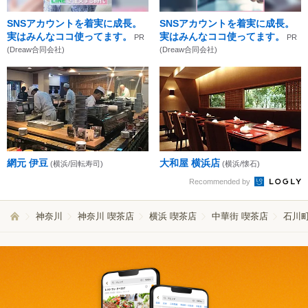
SNSアカウントを着実に成長。
SNSアカウントを着実に成長。
実はみんなココ使ってます。
実はみんなココ使ってます。
PR
PR
(Dreaw合同会社)
(Dreaw合同会社)
網元 伊豆
大和屋 横浜店
(横浜/回転寿司)
(横浜/懐石)
Recommended by
神奈川
神奈川 喫茶店
横浜 喫茶店
中華街 喫茶店
石川町