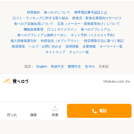
利用規約
食べログについて
携帯電話番号認証とは
口コミ・ランキングに対する取り組み
飲食店・飲食企業様向けサービス
食べログ店舗会員について
広告（メーカー・団体様等向け）について
機能改善要望
口コミガイドライン
食べログプレミアム
食べログプレミアム無料クーポン
ネット予約（リクエスト予約）
個人情報保護方針
外部送信（オプトアウト）
特定商取引法に基づく表記
推奨環境
ヘルプ・お問い合わせ
採用情報
企業情報
キーワード一覧
サイトマップ
チェーン一覧
言語：
English
简体中文
繁體中文
한국어
日本語
©Kakaku.com, Inc.
電話
行った
保存
共有