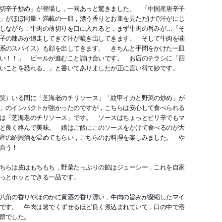
切辛子炒め」が登場し，一同あっと驚きました。 「中国産唐辛子
」がほぼ同量・満載の一皿，漂う香りとお皿を見ただけで汗がにじ
しながら，牛肉の薄切りを口に入れると，まず牛肉の旨みが…「そ
子の辣みが追走してきて汗が噴き出してきます。 そして牛肉を噛
系のスパイス）も顔を出してきます。 きちんと手間をかけた一皿
い！！」 ビールが進むこと請け合いです。 お店のチラシに「四
いことを恐れる。」と書いてありましたが正に言い得て妙です。
笑）いる間に「芝海老のチリソース」「紋甲イカと野菜の炒め」が
」のインパクトが強かったのですが，こちらは安心して食べられる
は「芝海老のチリソース」です。 ソースはちょっとピリ辛でもマ
と良く絡んで美味。 娘はご飯にこのソースをかけて食べるのが大
産の紹興酒を温めてもらい，こちらのお料理を楽しみました。 や
合う！
ちらは皮はもちもち，野菜たっぷりの餡はジューシー，これを自家
っとホッとできる一品です。
八角の香りやほのかに黄酒の香り漂い，牛肉の旨みが凝縮したマイ
です。 牛肉は箸でくずせるほど良く煮込まれていて，口の中で溶
群でした。