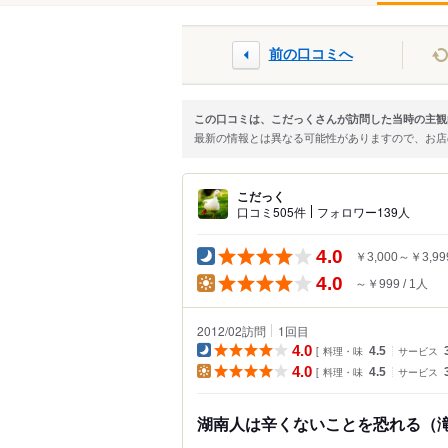
前の口コミへ
この口コミは、こだっくさんが訪問した当時の主観
最新の情報とは異なる可能性がありますので、お
こだっく
口コミ505件
フォロワー139人
4.0
￥3,000～￥3,99
4.0
～￥999
1人
2012/02訪問
1
回目
4.0
料理・味
4.5
サービス
4.0
料理・味
4.5
サービス
湖南人は辛くないことを恐れる（