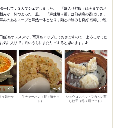
ダーして，３人でシェアしました。 「蟹入り炒飯」は今までのお
旨みが一杯つまった一皿。 「麻辣坦々麺」は煎胡麻の香ばしさ，
深みのあるスープと渾然一体となり，麺との絡みも良好で楽しい晩
00円位)もオススメで，写真もアップしておきますので，よろしかった
お気に入りで，近いうちにまたリピすると思います。♪
4
4
4
得々麺セッ
半チャーハン（得々麺セッ
ショウロンポウ・フカヒレ蒸
ト）
し餃子（得々麺セット）