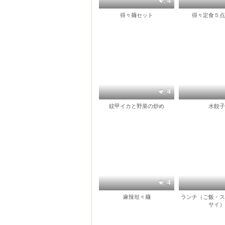
4
得々麺セット
得々定食５点
4
紋甲イカと野菜の炒め
水餃子
4
麻辣坦々麺
ランチ（ご飯・ス
サイ）