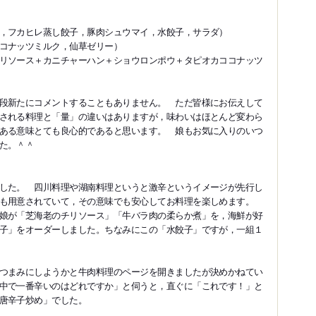
，フカヒレ蒸し餃子，豚肉シュウマイ，水餃子，サラダ）
コナッツミルク，仙草ゼリー）
リソース＋カニチャーハン＋ショウロンポウ＋タピオカココナッツ
段新たにコメントすることもありません。 ただ皆様にお伝えして
される料理と「量」の違いはありますが，味わいはほとんど変わら
ある意味とても良心的であると思います。 娘もお気に入りのいつ
た。＾＾
した。 四川料理や湖南料理というと激辛というイメージが先行し
ーも用意されていて，その意味でも安心してお料理を楽しめます。
娘が「芝海老のチリソース」「牛バラ肉の柔らか煮」を，海鮮が好
子」をオーダーしました。ちなみにこの「水餃子」ですが，一組１
つまみにしようかと牛肉料理のページを開きましたが決めかねてい
中で一番辛いのはどれですか」と伺うと，直ぐに「これです！」と
唐辛子炒め」でした。