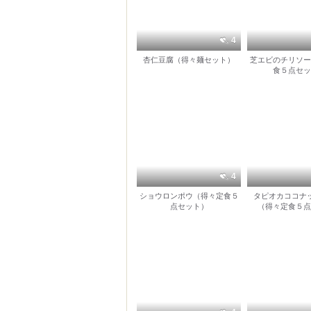
4
杏仁豆腐（得々麺セット）
芝エビのチリソー
食５点セッ
4
ショウロンポウ（得々定食５
タピオカココナ
点セット）
（得々定食５点