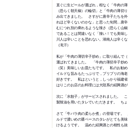
直ぐに生ビールが運ばれ，程なく「牛肉の薄
（恐らく朝天椒）の輪切」と「牛肉の薄切り
み出てきました。 さすがに唐辛子たちを外
れほど辛くないのかな」と思った旬間…唐辛
むにつれ別の痺れるような辣さ（恐らく山椒
であることは間違いなく「辣い！でも美味し
川人は辛いことを恐れない。湖南人は辛くな
（滝汗）
私が「牛肉の薄切辛子炒め」に取り組んで（
運ばれてきました。 「牛肉の薄切辛子炒め
（笑）美味しいお皿たちです。 私のお勧め
イルドな旨みもたっぷりで，プリプリの海老
好きです。 私はというと，しっかり福建省
はりこのお店のお料理には大陸系の紹興酒が
次に「水餃子」がサービスされました。 こ
製辣油を用いたタレでいただきます。 ちょ
さて「牛バラ肉の柔らか煮」の登場です。 
ルドで濃いめの醤ベースのタレがとても美味
けるようです。 温めた紹興酒との相性も抜