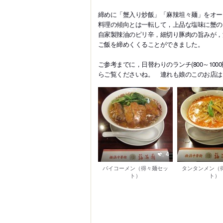
締めに「蟹入り炒飯」「麻辣坦々麺」をオー
料理の傾向とは一転して，上品な塩味に蟹の
自家製辣油のピリ辛，細切り豚肉の旨みが，
ご飯を締めくくることができました。
ご参考までに，日替わりのランチ(800～10
らご覧くださいね。 連れも娘のこのお店は
4
パイコーメン（得々麺セッ
タンタンメン（
ト）
ト）