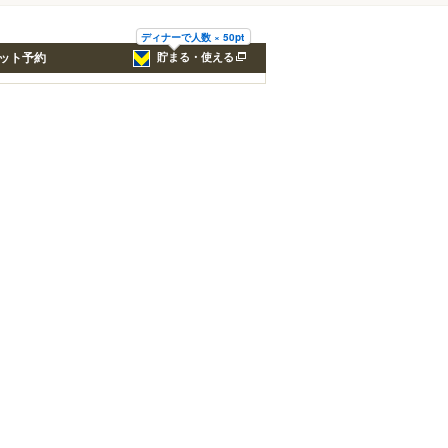
ディナーで人数 × 50pt
ット予約
貯まる・使える