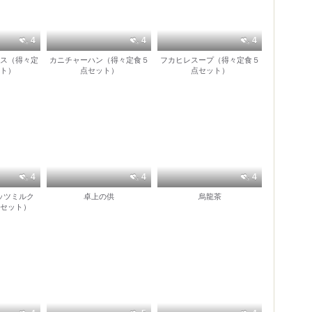
4
4
4
ス（得々定
カニチャーハン（得々定食５
フカヒレスープ（得々定食５
ト）
点セット）
点セット）
4
4
4
ッツミルク
卓上の供
烏龍茶
セット）