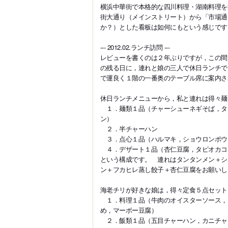
横浜中華街で本格的な四川料理・湖南料理を
街大通り（メインストリート）から「市場通
か？）とした看板は如何にもという感じです
--- 2012.02.ランチ訪問 ---
レビューを書くのは２年ぶりですが，この間
の残る日に，連れと娘の三人で休日ランチで
で運良く１階の一番奥のテーブル席に案内さ
休日ランチメニューから，私と連れは得々麺
１．麺類１品（チャーシューネギそば，タ
ン）
２．半チャーハン
３．点心１品（ハルマキ，ショウロンポウ
４．デザート１品（杏仁豆腐，タピオカコ
という構成です。 連れはタンタンメン＋シ
ン＋フカヒレ蒸し餃子＋杏仁豆腐をお願いし
海老チリが好きな娘は，得々定食５点セット（
１．料理１品（牛肉のオイスターソース，
め，マーボー豆腐）
２．飯類１品（五目チャーハン，カニチャ