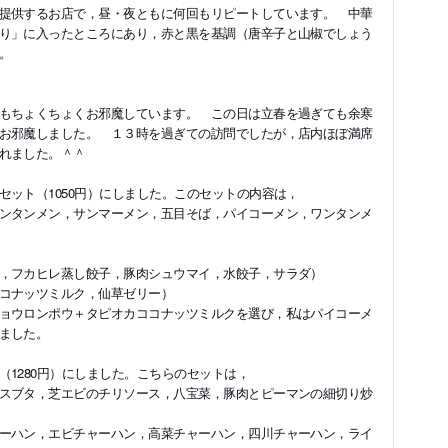
提供するお店で，昼・夜ともに何回もリピートしています。 中華
り」に入ったところにあり，赤と黒を基調（唐辛子と山椒でしょう
。
もちょくちょくお邪魔しています。 この日は立春を過ぎても余寒
お邪魔しました。 １３時を過ぎての訪問でしたが，店内ほぼ満席
れました。＾＾
セット（1050円）にしました。このセットの内容は，
ンタンメン，サンマーメン，五目そば，パイコーメン，ワンタンメ
，フカヒレ蒸し餃子，豚肉シュウマイ，水餃子，サラダ）
コナッツミルク，仙草ゼリー）
ョウロンポウ＋タピオカココナッツミルクを選び，私はパイコーメ
ました。
1280円）にしました。こちらのセットは，
スブタ，芝エビのチリソース，八宝菜，豚肉とピーマンの細切り炒
ーハン，エビチャーハン，高菜チャーハン，四川チャーハン，ライ