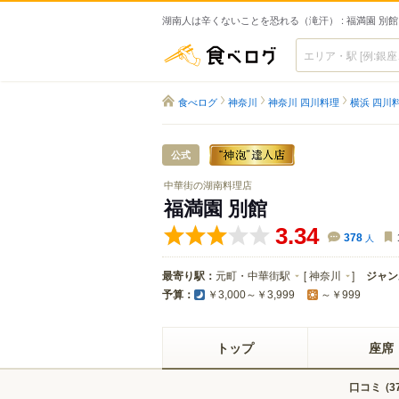
湖南人は辛くないことを恐れる（滝汗） : 福満園 別館
食べログ
食べログ
神奈川
神奈川 四川料理
横浜 四川
公式
中華街の湖南料理店
福満園 別館
3.34
378
人
最寄り駅：
元町・中華街駅
[
神奈川
]
ジャン
予算：
￥3,000～￥3,999
～￥999
トップ
座席
口コミ
(
3