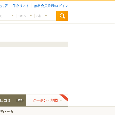
たお店
保存リスト
無料会員登録/ログイン
口コミ
クーポン・地図
378
平均・分布