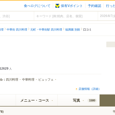
食べログについて
保有Vポイント
予約確認
行っ
料理
中華街 四川料理
元町・中華街駅 四川料理
福満園 別館
口コミ
12629
人
ル：
四川料理
中華料理
ビュッフェ
店舗情報（詳細）
メニュー・コース
写真
1580
)
78