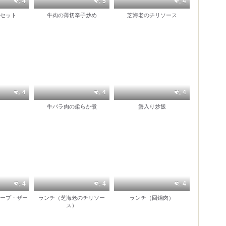
4
5
4
セット
牛肉の薄切辛子炒め
芝海老のチリソース
4
4
4
牛バラ肉の柔らか煮
蟹入り炒飯
4
4
4
ープ・ザー
ランチ（芝海老のチリソー
ランチ（回鍋肉）
ス）