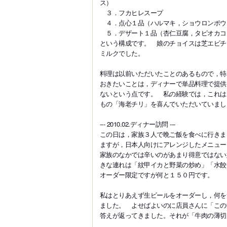
ス）
３．フカヒレスープ
４．点心１品（ハルマキ，ショウロンポウ
５．デザート１品（杏仁豆腐，タピオカコ
という構成です。 娘のチョイスは芝エビチ
ミルクでした。
料理は以前いただいたことのあるもので，特
おきたいことは，ディナーで単品料理で提供
ないという点です。 私の経験では，これは
もの「海老チリ」を喜んでいただいていまし
--- 2010.02.ディナー訪問 ---
この日は，家族３人で晩ご飯を食べに行きま
ますが，日本人向けにアレンジしたメニュ
家族のなかでは辛いのがあまり得意ではない
きな連れは「紋甲イカと野菜の炒め」「水餃
オーダー限定ですが何と１５０円です。
私はとりあえず生ビールをオーダーし，何を
ました。 よせばよいのに店員さんに「この
答えが返ってきました。それが「牛肉の薄切