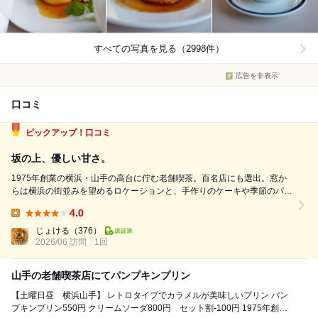
すべての写真を見る（2998件）
広告を非表示
口コミ
ピックアップ！口コミ
坂の上、優しい甘さ。
1975年創業の横浜・山手の高台に佇む老舗喫茶。百名店にも選出。窓か
らは横浜の街並みを望めるロケーションと、手作りのケーキや季節のパフ
ェ、香り高い紅茶が評判で、長年多くの人に愛され続けている。中でも創
4.0
業当時から人気を集めるパンプキンプリンは、この店を訪れたらぜひ味わ
Lunch:
いたい看板メニュー。 【...
じょける
（376）
2026/06 訪問
1回
山手の老舗喫茶店にてパンプキンプリン
【土曜日昼 横浜山手】 レトロタイプでカラメルが美味しいプリン パン
プキンプリン550円 クリームソーダ800円 セット割-100円 1975年創