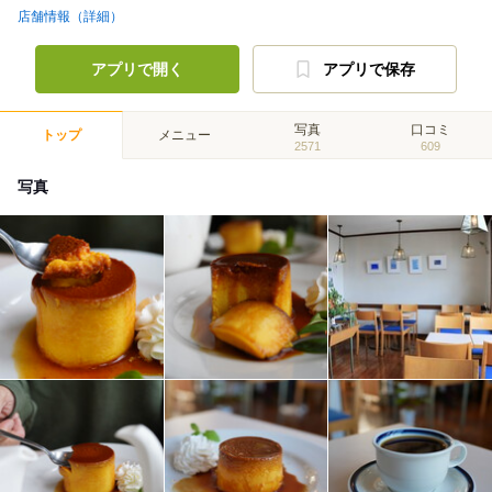
店舗情報（詳細）
アプリで開く
アプリで保存
写真
口コミ
トップ
メニュー
2571
609
写真