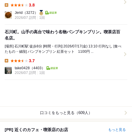
業、 横浜の山手側に...
3.8
Lunch:
Jerid
（3272）
2026/07 訪問
1回
石川町。山手の高台で味わう名物パンプキンプリン。喫茶店百
名店。
[場所] 石川町駅 徒歩8分 [時間・行列] 2026/07/17(金) 13:10 行列なし [食べ
たもの・値段] パンプキンプリン 紅茶セット 1100円 ...
3.7
Lunch:
take0428
（4403）
2026/07 訪問
1回
口コミをもっと見る（609人）
[PR] 近くのカフェ・喫茶店のお店
もっと見る