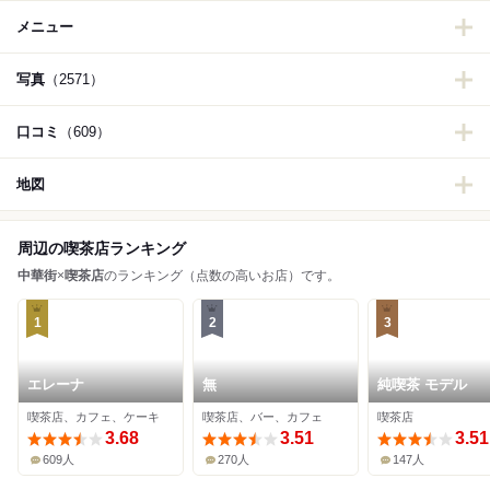
メニュー
写真
（2571）
口コミ
（609）
地図
周辺の喫茶店ランキング
中華街
×
喫茶店
のランキング（点数の高いお店）です。
1
2
3
エレーナ
無
純喫茶 モデル
喫茶店、カフェ、ケーキ
喫茶店、バー、カフェ
喫茶店
3.68
3.51
3.51
609人
270人
147人