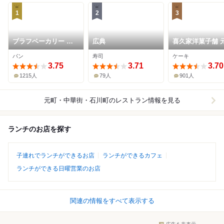
1
2
3
ブラフベーカリー 元
広典
喜久家洋菓子舗 
町本店
本店
パン
寿司
ケーキ
3.75
3.71
3.70
1215人
79人
901人
元町・中華街・石川町
のレストラン情報を見る
ランチのお店を探す
子連れでランチができるお店
ランチができるカフェ
ランチができる日曜営業のお店
関連の情報をすべて表示する