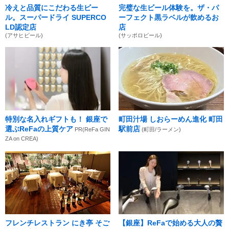
冷えと品質にこだわる生ビー
完璧な生ビール体験を。ザ・パ
ル。スーパードライ SUPERCO
ーフェクト黒ラベルが飲めるお
LD認定店
店
(アサヒビール)
(サッポロビール)
特別な名入れギフトも！ 銀座で
町田汁場 しおらーめん進化 町田
選ぶReFaの上質ケア
駅前店
PR(ReFa GIN
(町田/ラーメン)
ZA on CREA)
フレンチレストラン にき亭 そご
【銀座】ReFaで始める大人の贅