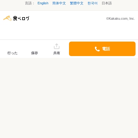
言語：
English
简体中文
繁體中文
한국어
日本語
©Kakaku.com, Inc.
電話
行った
保存
共有