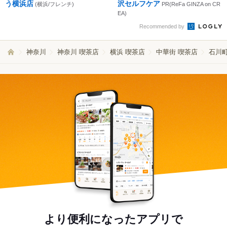
う横浜店
沢セルフケア
(横浜/フレンチ)
PR(ReFa GINZA on CR
EA)
Recommended by
神奈川
神奈川 喫茶店
横浜 喫茶店
中華街 喫茶店
石川町
より便利になったアプリで