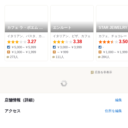
カフェ ラ・ボエム 元
エンルート
STAR JEWELRY
町中華街
CAFE & Chocolat
イタリアン、パスタ、カフェ
イタリアン、ピザ、カフェ
3.27
3.38
3.50
￥5,000～￥5,999
￥3,000～￥3,999
-
Dinner:
Dinner:
Dinner:
￥1,000～￥1,999
～￥999
￥1,000～￥1,999
Lunch:
Lunch:
Lunch:
273人
111人
284人
広告を非表示
店舗情報（詳細）
編集
アクセス
住所を編集