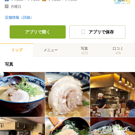
月曜日
店舗情報（詳細）
アプリで開く
アプリで保存
写真
口コミ
トップ
メニュー
1172
476
写真