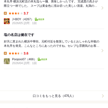
本丸亭 横浜元町店の本丸塩らー麺、美味しかったです。 完成度の高さが
際立つ一杯でした。 スープは黄金色に澄み切った美しい清湯。丸鶏のふ
くよかな旨味を軸に、あご出汁の輪郭...
3.7
Lunch:
J+BOY
（4267）
2026/05 訪問
1回
塩の名店は健在です
好天に恵まれた横浜中華街。元町付近を散策しているとおしゃれな外観の
本丸亭を発見。こんなところにあったのですね。セレブな雰囲気のお客様
も多数おりました。さすがの立地。店内に入り未食の...
3.6
Lunch:
Poopoo07
（466）
2026/04 訪問
1回
口コミをもっと見る（476人）