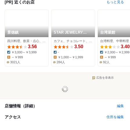
[PR] 近くのお店
もっと見る
景徳鎮
STAR JEWELRY
台湾菜館
CAFE & Chocolatier
四川料理、飲茶・点心、中華料理
カフェ、チョコレート、サラダ
台湾料理、中華料理
3.56
3.50
3.40
￥3,000～￥3,999
-
￥2,000～￥2,999
Dinner:
Dinner:
Dinner:
～￥999
￥1,000～￥1,999
～￥999
Lunch:
Lunch:
Lunch:
3021人
284人
92人
広告を非表示
店舗情報（詳細）
編集
アクセス
住所を編集