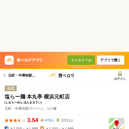
インストール
アプリで開く
元町・中華街駅グルメへ
ログイン
公式
塩らー麺 本丸亭 横浜元町店
(しおらーめん ほんまるてい)
元町・中華街駅/ラーメン､ つけ麺
3.54
476
人
13511
人
￥1,000～￥1,999
￥1,000～￥1,999