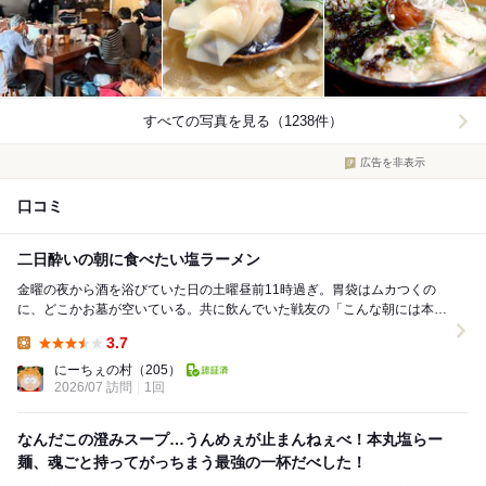
すべての写真を見る（1238件）
広告を非表示
口コミ
二日酔いの朝に食べたい塩ラーメン
金曜の夜から酒を浴びていた日の土曜昼前11時過ぎ。胃袋はムカつくの
に、どこかお墓が空いている。共に飲んでいた戦友の「こんな朝には本丸
亭へ行こう」と素敵な提案のもと訪問。 石川町駅...
3.7
Lunch:
にーちぇの村
（205）
2026/07 訪問
1回
なんだこの澄みスープ…うんめぇが止まんねぇべ！本丸塩らー
麺、魂ごと持ってがっちまう最強の一杯だべした！