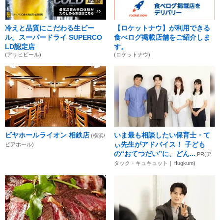
冷えと品質にこだわる生ビー
【ロケットナウ】が利用できる
ル。スーパードライ SUPERCO
食べログ掲載店舗をご紹介しま
LD認定店
す。
(アサヒビール)
(ロケットナウ)
ビヤホールライオン 相鉄店
いま最も相談したい保育士・て
(横浜/
ぃ先生がアドバイス！ 子ども
ビアホール)
の“おてつだい”に、どん...
PR(ア
タック・キュキュット｜Hugkum)