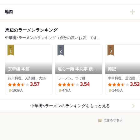
地図
周辺のラーメンランキング
中華街
×
ラーメン
のランキング（点数の高いお店）です。
1
2
3
京華樓 本館
塩らー麺 本丸亭 横浜
徳記
元町店
四川料理、刀削麺、火鍋
ラーメン、つけ麺
3.57
3.54
3.52
1939人
476人
1446人
中華街×ラーメン
のランキングをもっと見る
広告を非表示