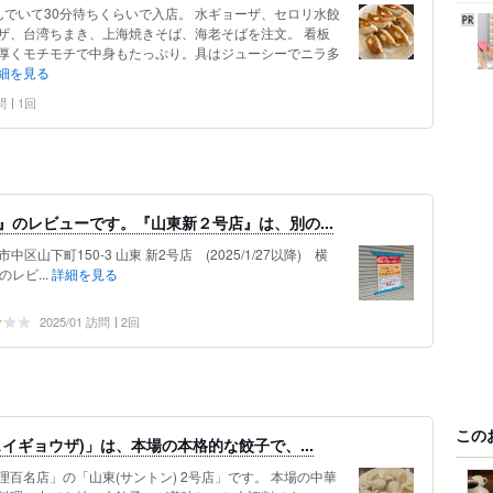
でいて30分待ちくらいで入店。 水ギョーザ、セロリ水餃
ザ、台湾ちまき、上海焼きそば、海老そばを注文。 看板
厚くモチモチで中身もたっぷり。具はジューシーでニラ多
細を見る
問
1回
』のレビューです。『山東新２号店』は、別の...
市中区山下町150-3 山東 新2号店 (2025/1/27以降) 横
レビ...
詳細を見る
2025/01 訪問
2回
この
イギョウザ)」は、本場の本格的な餃子で、...
百名店」の「山東(サントン) 2号店」です。 本場の中華