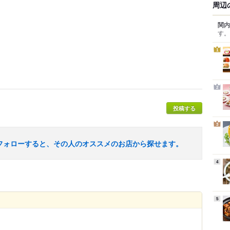
周辺
関内
す。
1
2
投稿する
3
フォローすると、その人のオススメのお店から探せます。
4
5