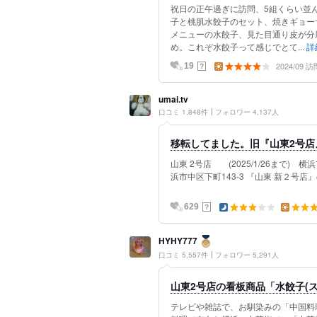
祝日の正午過ぎに訪問、5組くらい並ん
子と桃肌水餃子のセット、焼きギョー
メニューの水餃子、見た目通り皮が分
め。これぞ水餃子って感じでとて...
詳
2024/09 訪
？
19
umai.tv
口コミ 1,848件
フォロワー 4,137人
移転してました。旧『山東2号店
山東 2号店 (2025/1/26まで) 横浜
浜市中区下町143-3 『山東 新２号店』の
？
629
HYHY777
口コミ 5,557件
フォロワー 5,291人
山東2号店の看板商品「水餃子(ス
テレビや雑誌で、お馴染みの「中国料理