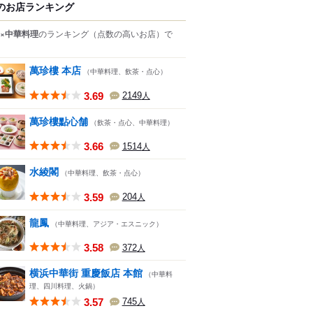
のお店ランキング
×中華料理
のランキング
（点数の高いお店）
で
萬珍樓 本店
（中華料理、飲茶・点心）
3.69
2149
人
萬珍樓點心舗
（飲茶・点心、中華料理）
3.66
1514
人
水綾閣
（中華料理、飲茶・点心）
3.59
204
人
龍鳳
（中華料理、アジア・エスニック）
3.58
372
人
横浜中華街 重慶飯店 本館
（中華料
理、四川料理、火鍋）
3.57
745
人