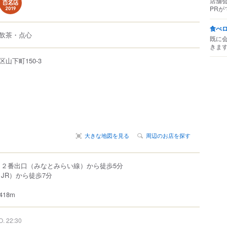
店舗
PRが
食べ
飲茶・点心
既に
きま
区
山下町
150-3
大きな地図を見る
周辺のお店を探す
 ２番出口（みなとみらい線）から徒歩5分
JR）から徒歩7分
18m
O. 22:30