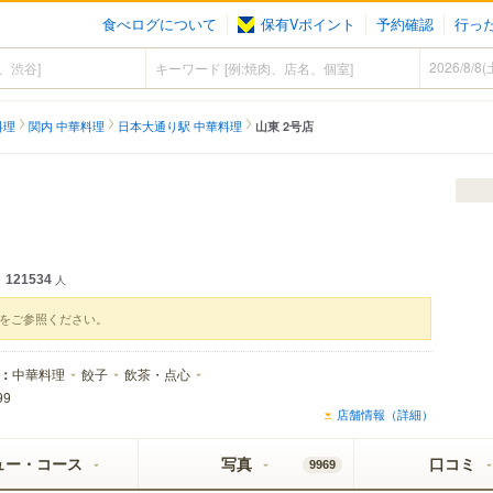
食べログについて
保有Vポイント
予約確認
行っ
料理
関内 中華料理
日本大通り駅 中華料理
山東 2号店
121534
人
をご参照ください。
：
中華料理
餃子
飲茶・点心
99
店舗情報（詳細）
ュー・コース
写真
口コミ
9969