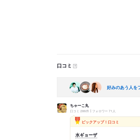
口コミ
？
好みのあう人を
ちゃーこ丸
口コミ 286件
フォロワー 71人
ピックアップ！口コミ
水ギョーザ