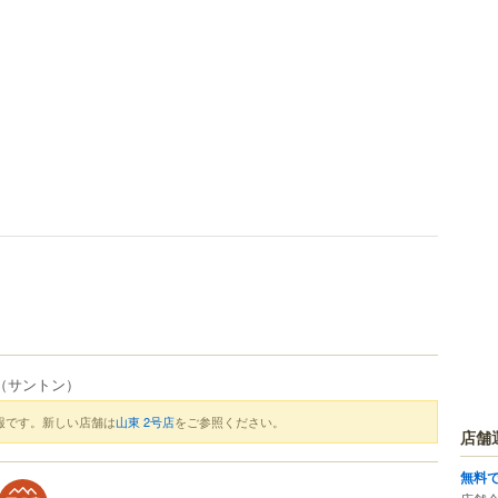
（サントン）
報です。新しい店舗は
山東 2号店
をご参照ください。
店舗
無料