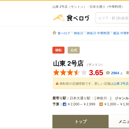
山東 2号店（サントン） - 日本大通り（中華料理）
食べログ
食べログ
神奈川
神奈川 中華料理
横浜 中華
移転
公式
山東 2号店
（サントン）
3.65
2964
人
移転前の店舗情報です。新しい店舗は
山東 2号店
最寄り駅：
日本大通り駅
[
神奈川
]
ジャンル
予算：
￥2,000～￥2,999
￥1,000～￥1,9
トップ
メニ