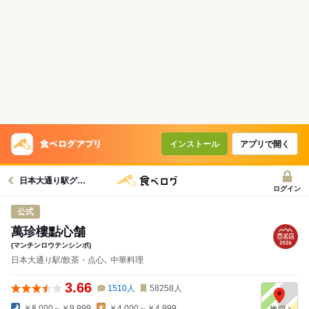
インストール
アプリで開く
日本大通り駅グルメへ
ログイン
公式
萬珍樓點心舗
(マンチンロウテンシンポ)
日本大通り駅/飲茶・点心､ 中華料理
3.66
1510
人
58258
人
￥8,000～￥9,999
￥4,000～￥4,999