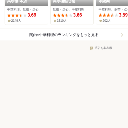
萬珍樓 本店
萬珍樓點心舗
水綾閣
中華料理、飲茶・点心
飲茶・点心、中華料理
中華料理、飲茶・点
3.69
3.66
3.59
2149人
1510人
202人
関内×中華料理
のランキングをもっと見る
広告を非表示