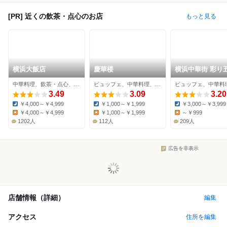
[PR] 近くの飲茶・点心のお店
もっと見る
横浜大飯店
慶華楼
横浜中華街 彩り
小籠包専門店 龍
中華料理、飲茶・点心、ビュッフェ
ビュッフェ、中華料理、飲茶・点心
店
3.49
3.09
3.20
￥4,000～￥4,999
￥1,000～￥1,999
￥3,000～￥3,999
Dinner:
Dinner:
Dinner:
￥4,000～￥4,999
￥1,000～￥1,999
～￥999
Lunch:
Lunch:
Lunch:
1202人
112人
209人
広告を非表示
店舗情報（詳細）
編集
アクセス
住所を編集