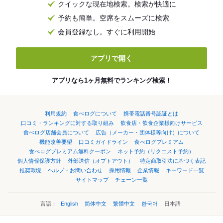
クイックな現在地検索。検索が快適に
予約も簡単。空席をスムーズに検索
会員登録なし。すぐに利用開始
アプリで開く
アプリなら1ヶ月無料でランキング検索！
利用規約
食べログについて
携帯電話番号認証とは
口コミ・ランキングに対する取り組み
飲食店・飲食企業様向けサービス
食べログ店舗会員について
広告（メーカー・団体様等向け）について
機能改善要望
口コミガイドライン
食べログプレミアム
食べログプレミアム無料クーポン
ネット予約（リクエスト予約）
個人情報保護方針
外部送信（オプトアウト）
特定商取引法に基づく表記
推奨環境
ヘルプ・お問い合わせ
採用情報
企業情報
キーワード一覧
サイトマップ
チェーン一覧
言語：
English
简体中文
繁體中文
한국어
日本語