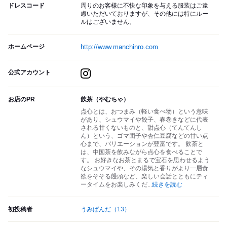
ドレスコード
周りのお客様に不快な印象を与える服装はご遠
慮いただいておりますが、その他には特にルー
ルはございません。
ホームページ
http://www.manchinro.com
公式アカウント
お店のPR
飲茶（やむちゃ）
点心とは、おつまみ（軽い食べ物）という意味
があり、シュウマイや餃子、春巻きなどに代表
される甘くないものと、甜点心（てんてんし
ん）という、ゴマ団子や杏仁豆腐などの甘い点
心まで、バリエーションが豊富です。 飲茶と
は、中国茶を飲みながら点心を食べることで
す。 お好きなお茶とまるで宝石を思わせるよう
なシュウマイや、その湯気と香りがより一層食
欲をそそる饅頭など、楽しい会話とともにティ
ータイムをお楽しみくだ
...
続きを読む
初投稿者
うみぱんだ
（13）