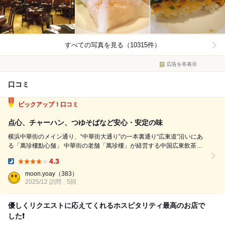
すべての写真を見る（10315件）
広告を非表示
口コミ
ピックアップ！口コミ
点心、チャーハン、つゆそばなど安心・安定の味
横浜中華街のメイン通り、“中華街大通り”の一本裏通り“広東道”沿いにあ
る「萬珍樓點心舗」 中華街の老舗「萬珍樓」が経営する中国広東飲茶・
点心のオーダースタイル店 「萬珍樓」の創業は1892年(明治25年)なので
4.3
創業134年 「萬珍樓點心舗」は1986年(昭和61年)なので今年で39年に...
Dinner:
moon.yoay
（383）
2025/12 訪問
5回
優しくリクエストに応えてくれるホスピタリティ最高のお店で
した❗️