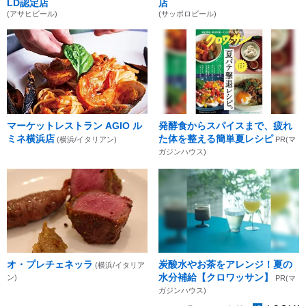
LD認定店
店
(アサヒビール)
(サッポロビール)
マーケットレストラン AGIO ル
発酵食からスパイスまで、疲れ
ミネ横浜店
た体を整える簡単夏レシピ
(横浜/イタリアン)
PR(マ
ガジンハウス)
オ・プレチェネッラ
炭酸水やお茶をアレンジ！夏の
(横浜/イタリア
水分補給【クロワッサン】
ン)
PR(マ
ガジンハウス)