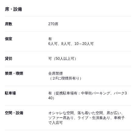
席・設備
席数
270席
個室
有
6人可、8人可、10～20人可
貸切
可（50人以上可）
禁煙・喫煙
全席禁煙
（２Fに喫煙所有り）
駐車場
有（提携駐車場有：中華街パーキング、パーク3
40）
空間・設備
オシャレな空間、落ち着いた空間、席が広い、
ソファー席あり、ライブ・生演奏あり、車椅子
で入店可