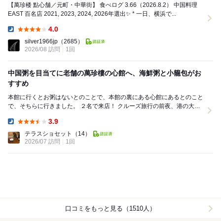
【萬珍楼 點心舗／元町・中華街】 食べログ 3.66（2026.8.2） 中国料理
EAST 百名店 2021, 2023, 2024, 2026年選出✨ * 一日、横浜で...
4.0
Dinner:
silver1966jp
（2685）
2026/08 訪問
1回
中国粥を目当てに老舗の萬珍樓の心館へ、海鮮粥と小籠包がお
すすめ
本館に行くとお粥はないとのことで、本館の裏にある心館にあるとのこと
で、そちらに行きました。 ２名で来店！ クルーズ旅行の前夜、港の大桟
橋の近くに宿泊したので中華街でお腹に優...
3.9
Dinner:
テラスショセット
（14）
2026/07 訪問
1回
口コミをもっと見る（1510人）