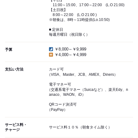
【平日】
11:00～15:00、17:00～22:00 (L.O 21:00)
【土日祝】
8:00～22:00 (L.O 21:00 )
※朝食は、8時～11時提供(Lo.10:50)
■ 定休日
毎週月曜日（祝日除く）
￥8,000～￥9,999
予算
￥4,000～￥4,999
支払い方法
カード可
（VISA、Master、JCB、AMEX、Diners）
電子マネー可
（交通系電子マネー（Suicaなど）、楽天Edy、n
anaco、WAON、iD）
QRコード決済可
（PayPay）
サービス料・
サービス料１０％（朝食タイム除く）
チャージ